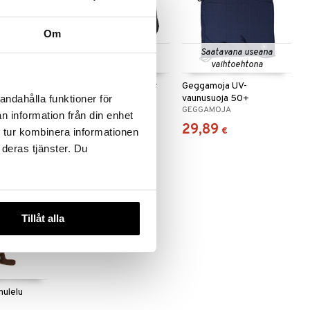
Om
 useana
Saatavana useana
Saatavana useana
htona
vaihtoehtona
vaihtoehtona
-peitto
Dooky Universal Cover
Geggamoja UV-
vaunusuoja 50+
andahålla funktioner för
DOOKY
GEGGAMOJA
n information från din enhet
14,90
29,89
alk.
€
€
 tur kombinera informationen
 deras tjänster. Du
-20%
Tillåt alla
nulelu