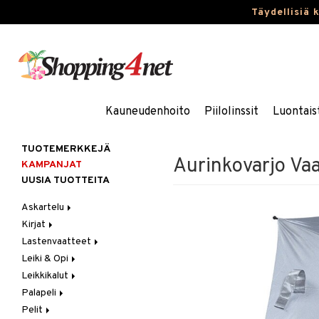
Täydellisiä 
Kauneudenhoito
Piilolinssit
Luontais
TUOTEMERKKEJÄ
Aurinkovarjo Va
KAMPANJAT
UUSIA TUOTTEITA
Askartelu
Kirjat
Askartelumateriaalit
Lastenvaatteet
Askartelusetti
Askartelukirjat
Leiki & Opi
Helmet
Maalauskirjat
Alaosat
Leikkikalut
Koulutarvikkeet
Päiväkirjat
Alusvaatteet & Sukat
Opetuslelut
Leggingsit
Palapeli
Muovailuvaha
Kengät
Oppimispelit
Ajoneuvot
Pelit
Piirrä ja maalaa
Mekot
Soittimet
Eläimet
1000 palaa
Autoradat