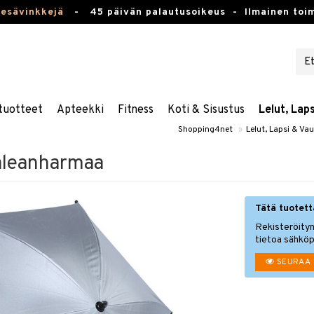
kesävinkkejä
-
45 päivän palautusoikeus -
Ilmainen toim
tuotteet
Apteekki
Fitness
Koti & Sisustus
Lelut, Lap
Shopping4net
»
Lelut, Lapsi & Va
aleanharmaa
Tätä tuotetta
Rekisteröityn
tietoa sähköp
SEURAA