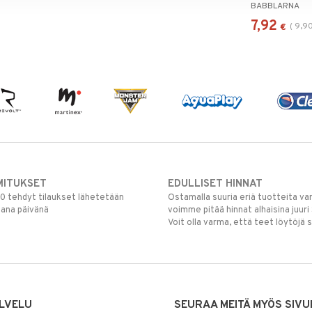
BABBLARNA
7,92
(
9,9
€
MITUKSET
EDULLISET HINNAT
00 tehdyt tilaukset lähetetään
Ostamalla suuria eriä tuotteita 
mana päivänä
voimme pitää hinnat alhaisina juuri
Voit olla varma, että teet löytöjä 
LVELU
SEURAA MEITÄ MYÖS SIVU