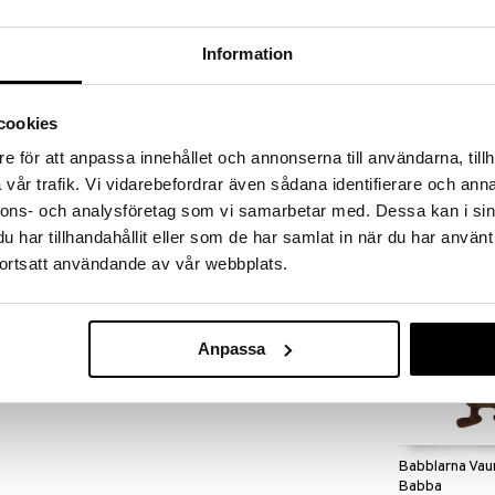
Information
Saatavana
vaihtoe
cookies
Geggamoja UV
50+
e för att anpassa innehållet och annonserna till användarna, tillh
GEGGAMOJA
vår trafik. Vi vidarebefordrar även sådana identifierare och anna
29,89
€
nnons- och analysföretag som vi samarbetar med. Dessa kan i sin
har tillhandahållit eller som de har samlat in när du har använt
ortsatt användande av vår webbplats.
kampanja
Anpassa
Babblarna Vau
Babba