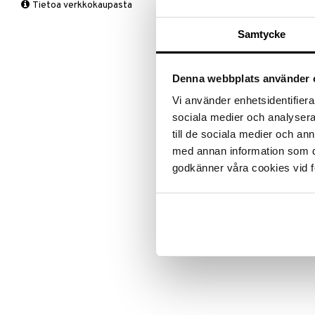
Tietoa verkkokaupasta
LEGO Super Heroes
Toimintahahmot
Disney Prinsessat
Vedettävät lelut
TST14-1-XX
Sonic
Eemeli
Samtycke
Frozen
Hämähäkkimies
Harry Potter
Denna webbplats använder 
Hello Kitty
Vi använder enhetsidentifierar
L.O.L.
sociala medier och analysera 
Mimmi Lehmä
till de sociala medier och a
Mulle
med annan information som du 
Muumi
godkänner våra cookies vid f
Nalle
Paw Patrol
Peppi Pitkätossu
Pipsa Possu
PJ MASKS
Pokemon
Skrållan
Super Mario
Viiru & Pesonen