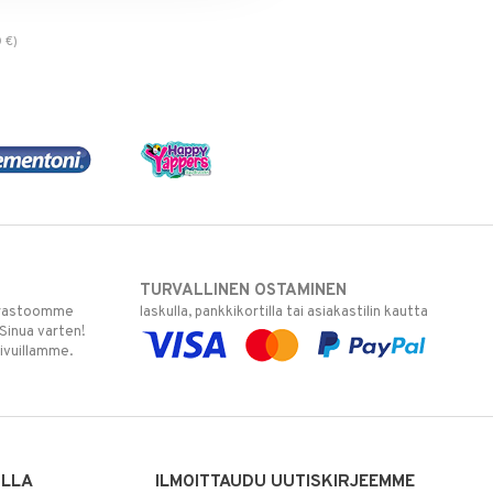
0
€
)
TURVALLINEN OSTAMINEN
varastoomme
laskulla, pankkikortilla tai asiakastilin kautta
 Sinua varten!
sivuillamme.
ILLA
ILMOITTAUDU UUTISKIRJEEMME