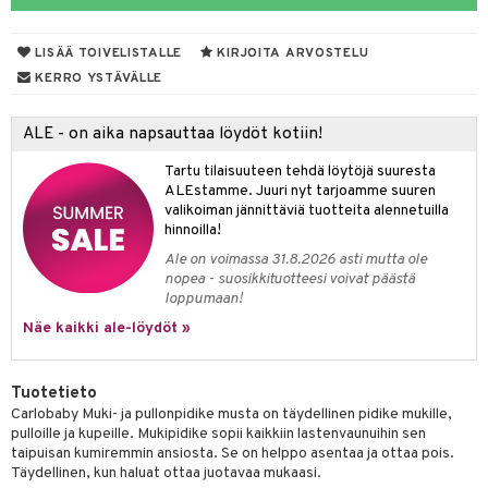
spalvelu
O Minecraft
entarvikkeita
gyn vaatteet
ipullot & Tarvikkeet
ut
gformers
iilit
blarna
taleikit
elut
ksiä & vastauksia
LISÄÄ TOIVELISTALLE
KIRJOITA ARVOSTELU
GO Ninjago
ens Barn
ut
ikat
ulelut & helistimet
tman
oleikit
neuvot
KERRO YSTÄVÄLLE
tuotetta
GO Speed Champions
ållan
apussit
kalut
uvajumppa
libompa
opelit
iviteettilelut
 verkkokaupasta
ALE - on aika napsauttaa löydöt kotiin!
GO Spidey
ffi Love
ney
elyvaunut
Tartu tilaisuuteen tehdä löytöjä suuresta
O Super Heroes
mintahahmot
ney Prinsessat
ettävät lelut
ALEstamme. Juuri nyt tarjoamme suuren
valikoiman jännittäviä tuotteita alennetuilla
ic
eli
hinnoilla!
zen
Ale on voimassa 31.8.2026 asti mutta ole
nopea - suosikkituotteesi voivat päästä
mähäkkimies
loppumaan!
Näe kaikki ale-löydöt »
ry Potter
lo Kitty
Tuotetieto
.L.
Carlobaby Muki- ja pullonpidike musta on täydellinen pidike mukille,
pulloille ja kupeille. Mukipidike sopii kaikkiin lastenvaunuihin sen
mmi Lehmä
taipuisan kumiremmin ansiosta. Se on helppo asentaa ja ottaa pois.
Täydellinen, kun haluat ottaa juotavaa mukaasi.
le