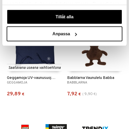
samlat in när du har använt deras tjänster. Du godkänner
våra cookies vid fortsatt användande av vår webbplats.
Tillåt alla
kampanja
-20%
Anpassa
Saatavana useana vaihtoehtona
Geggamoja UV-vaunusuoja 50+
Babblarna Vaunulelu Babba
GEGGAMOJA
BABBLARNA
29,89
7,92
9,90
€
€
(
€
)