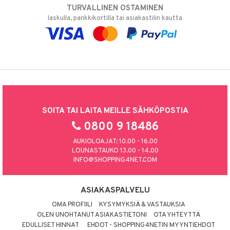
TURVALLINEN OSTAMINEN
laskulla, pankkikortilla tai asiakastilin kautta
SOITA TAI LAITA MEILLE SÄHKÖPOSTIA
0800 9 18486
AUKIOLOAJAT: 10.00 - 16.00
LOUNASTAUKO 13.00 - 14.00
INFO@SHOPPING4NET.COM
ASIAKASPALVELU
OMA PROFIILI
KYSYMYKSIÄ & VASTAUKSIA
OLEN UNOHTANUT ASIAKASTIETONI
OTA YHTEYTTÄ
EDULLISET HINNAT
EHDOT - SHOPPING4NETIN MYYNTIEHDOT