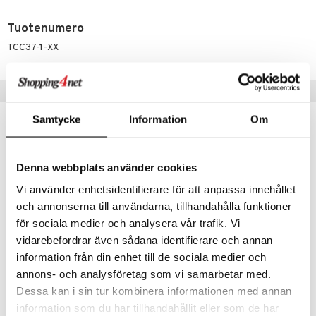
umi
Tuotenumero
le
TCC37-1-XX
 Patrol
Suositut tuotteet
pi Pitkätossu
sa Possu
Samtycke
Information
Om
 MASKS
kemon
Denna webbplats använder cookies
ållan
Vi använder enhetsidentifierare för att anpassa innehållet
och annonserna till användarna, tillhandahålla funktioner
er Mario
för sociala medier och analysera vår trafik. Vi
ru & Pesonen
vidarebefordrar även sådana identifierare och annan
Saatavana useana vaihtoehtona
Saatavana useana vaihtoehtona
information från din enhet till de sociala medier och
Geggamoja UV-peitto 50+
Dooky Universal Cover
annons- och analysföretag som vi samarbetar med.
GEGGAMOJA
DOOKY
Dessa kan i sin tur kombinera informationen med annan
information som du har tillhandahållit eller som de har
29,89
14,90
€
alk.
€