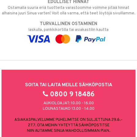
EDULLISET HINNAT
Ostamalla suuria eriä tuotteita varastoomme voimme pitää hinnat
alhaisina juuri Sinua varten! Voit olla varma, että teet löytöjä sivuillamme.
TURVALLINEN OSTAMINEN
laskulla, pankkikortilla tai asiakastilin kautta
SOITA TAI LAITA MEILLE SÄHKÖPOSTIA
0800 9 18486
AUKIOLOAJAT: 10.00 - 16.00
LOUNASTAUKO 13.00 - 14.00
ASIAKASPALVELUMME PUHELIMITSE ON SULJETTUNA 29.6.–
27.7. OTA MEIHIN YHTEYTTÄ SÄHKÖPOSTITSE
NIIN AUTAMME SINUA MAHDOLLISIMMAN PIAN.