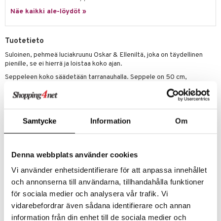
Näe kaikki ale-löydöt »
umi
le
Tuotetieto
 Patrol
Suloinen, pehmeä luciakruunu Oskar & Elleniltä, joka on täydellinen
pienille, se ei hierrä ja loistaa koko ajan.
pi Pitkätossu
Seppeleen koko säädetään tarranauhalla. Seppele on 50 cm,
sa Possu
tarranauha noin enintään 12 cm (6+6 cm, jos sen tekee niin suureksi
kuin mahdollista). Liekki näyttää hieman erilaiselta kuin kuvassa, värit
 MASKS
ovat samat mutta ommeltu huopaan.
kemon
Valmistettu 65% polyesteristä, 35% puuvillasta.
Samtycke
Information
Om
Muuta
ållan
1,5 vuotta+
er Mario
Denna webbplats använder cookies
ru & Pesonen
Vi använder enhetsidentifierare för att anpassa innehållet
och annonserna till användarna, tillhandahålla funktioner
för sociala medier och analysera vår trafik. Vi
vidarebefordrar även sådana identifierare och annan
Tuotenumero
information från din enhet till de sociala medier och