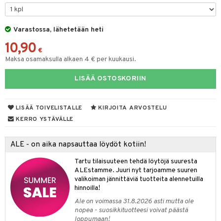
O Minecraft
entarvikkeita
tot
ka- & Säilytyslaatikot
gformers
ut ja lakit
blarna
ysitterit
isuus
taleikit
elut
GO Ninjago
ens Barn
Varastossa, lähetetään heti
lytys
tipullot & Tarvikkeet
ikat
starvikkeita
tman
uviltti
oleikit
neuvot
spalvelu
10,90
GO Speed Champions
ållan
gyn vaatteet
ipullot & Tarvikkeet
kalut
ut
libompa
iilit
opelit
iviteettilelut
€
ksiä & vastauksia
Maksa osamaksulla alkaen 4 € per kuukausi.
GO Spidey
ffi Love
ut
ney
ulelut & helistimet
elyvaunut
tuotetta
LISÄÄ OSTOSKORIIN
O Super Heroes
mintahahmot
apussit
ney Prinsessat
uvajumppa
ettävät lelut
 verkkokaupasta
ic
eli
LISÄÄ TOIVELISTALLE
KIRJOITA ARVOSTELU
zen
KERRO YSTÄVÄLLE
mähäkkimies
ALE - on aika napsauttaa löydöt kotiin!
ry Potter
Tartu tilaisuuteen tehdä löytöjä suuresta
lo Kitty
ALEstamme. Juuri nyt tarjoamme suuren
valikoiman jännittäviä tuotteita alennetuilla
.L.
hinnoilla!
mmi Lehmä
Ale on voimassa 31.8.2026 asti mutta ole
nopea - suosikkituotteesi voivat päästä
le
loppumaan!