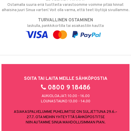
Ostamalla suuria eriä tuotteita varastoomme voimme pitää hinnat
alhaisina juuri Sinua varten! Voit olla varma, että teet löytöjä sivuillamme.
TURVALLINEN OSTAMINEN
laskulla, pankkikortilla tai asiakastilin kautta
SOITA TAI LAITA MEILLE SÄHKÖPOSTIA
0800 9 18486
AUKIOLOAJAT: 10.00 - 16.00
LOUNASTAUKO 13.00 - 14.00
ASIAKASPALVELUMME PUHELIMITSE ON SULJETTUNA 29.6.–
27.7. OTA MEIHIN YHTEYTTÄ SÄHKÖPOSTITSE
NIIN AUTAMME SINUA MAHDOLLISIMMAN PIAN.