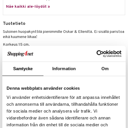
Näe kaikki ale-löydöt »
umi
le
Tuotetieto
 Patrol
Suloinen huopakynttilä pienimmille Oskar & Elleniltä. Ei sisällä paristoa
eikä kuumene liikaa!
pi Pitkätossu
Korkeus 15 cm.
sa Possu
Huom, kynttilän liekki näyttää hieman erilaiselta, samat värit mutta
 MASKS
huovasta.
Valmistettu 65% polyesteristä, 35% puuvillasta.
kemon
Samtycke
Information
Om
Muuta
ållan
1,5 vuotta+
er Mario
Denna webbplats använder cookies
ru & Pesonen
Vi använder enhetsidentifierare för att anpassa innehållet
och annonserna till användarna, tillhandahålla funktioner
för sociala medier och analysera vår trafik. Vi
vidarebefordrar även sådana identifierare och annan
Tuotenumero
information från din enhet till de sociala medier och