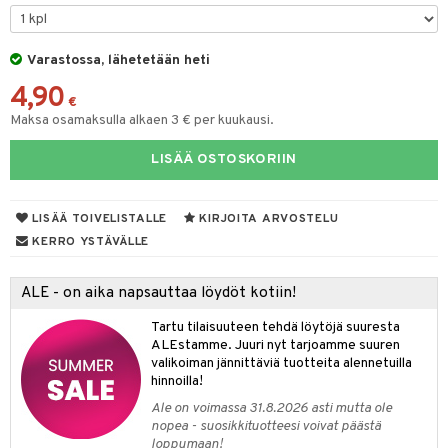
O Minecraft
entarvikkeita
tot
ka- & Säilytyslaatikot
gformers
ut ja lakit
blarna
ysitterit
isuus
taleikit
elut
GO Ninjago
ens Barn
Varastossa, lähetetään heti
lytys
tipullot & Tarvikkeet
ikat
starvikkeita
tman
uviltti
oleikit
neuvot
spalvelu
4,90
GO Speed Champions
ållan
gyn vaatteet
ipullot & Tarvikkeet
kalut
ut
libompa
iilit
opelit
iviteettilelut
€
ksiä & vastauksia
Maksa osamaksulla alkaen 3 € per kuukausi.
GO Spidey
ffi Love
ut
ney
ulelut & helistimet
elyvaunut
tuotetta
LISÄÄ OSTOSKORIIN
O Super Heroes
mintahahmot
apussit
ney Prinsessat
uvajumppa
ettävät lelut
 verkkokaupasta
ic
eli
LISÄÄ TOIVELISTALLE
KIRJOITA ARVOSTELU
zen
KERRO YSTÄVÄLLE
mähäkkimies
ALE - on aika napsauttaa löydöt kotiin!
ry Potter
Tartu tilaisuuteen tehdä löytöjä suuresta
lo Kitty
ALEstamme. Juuri nyt tarjoamme suuren
valikoiman jännittäviä tuotteita alennetuilla
.L.
hinnoilla!
mmi Lehmä
Ale on voimassa 31.8.2026 asti mutta ole
nopea - suosikkituotteesi voivat päästä
le
loppumaan!