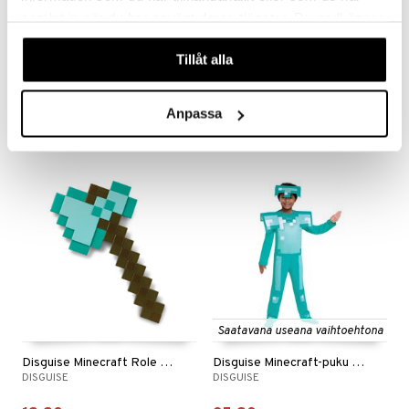
samlat in när du har använt deras tjänster. Du godkänner
Saatavana useana vaihtoehtona
Saatavana useana vaihtoehtona
våra cookies vid fortsatt användande av vår webbplats.
Disguise Minecraft Costume Steve
Disguise Minecraft Creeper -asu
Tillåt alla
DISGUISE
DISGUISE
25,90
25,90
€
€
Anpassa
Saatavana useana vaihtoehtona
Disguise Minecraft Role Play Axe Diamond
Disguise Minecraft-puku timanttihaarniska
DISGUISE
DISGUISE