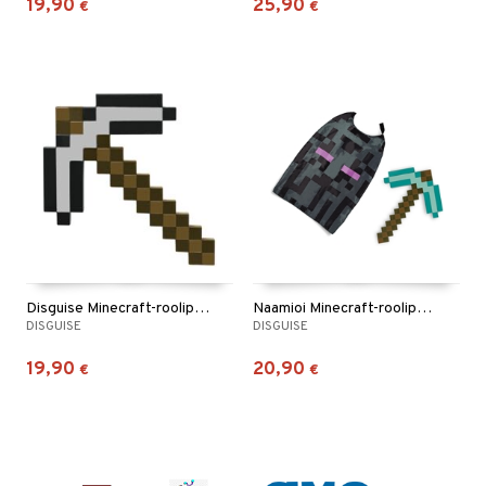
19,90
25,90
€
€
Disguise Minecraft-roolipeli Hakku Rauta
Naamioi Minecraft-roolipelikirves ja viitta -setti
DISGUISE
DISGUISE
19,90
20,90
€
€