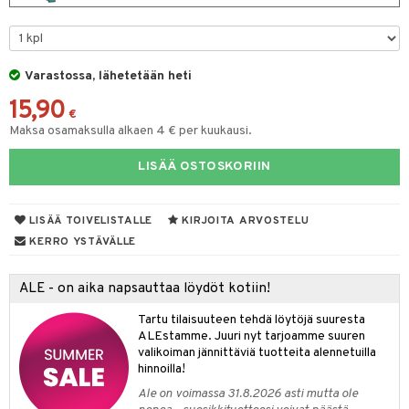
O Minecraft
entarvikkeita
tot
ka- & Säilytyslaatikot
gformers
ut ja lakit
blarna
ysitterit
isuus
taleikit
elut
GO Ninjago
ens Barn
lytys
tipullot & Tarvikkeet
ikat
starvikkeita
tman
uviltti
oleikit
neuvot
spalvelu
Varastossa, lähetetään heti
GO Speed Champions
ållan
gyn vaatteet
ipullot & Tarvikkeet
kalut
ut
libompa
iilit
opelit
iviteettilelut
15,90
ksiä & vastauksia
GO Spidey
€
ffi Love
ut
ney
ulelut & helistimet
elyvaunut
Maksa osamaksulla alkaen 4 € per kuukausi.
tuotetta
O Super Heroes
mintahahmot
apussit
ney Prinsessat
uvajumppa
ettävät lelut
LISÄÄ OSTOSKORIIN
 verkkokaupasta
ic
eli
zen
LISÄÄ TOIVELISTALLE
KIRJOITA ARVOSTELU
KERRO YSTÄVÄLLE
mähäkkimies
ry Potter
ALE - on aika napsauttaa löydöt kotiin!
lo Kitty
Tartu tilaisuuteen tehdä löytöjä suuresta
ALEstamme. Juuri nyt tarjoamme suuren
.L.
valikoiman jännittäviä tuotteita alennetuilla
hinnoilla!
mmi Lehmä
Ale on voimassa 31.8.2026 asti mutta ole
le