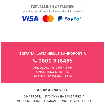
TURVALLINEN OSTAMINEN
laskulla, pankkikortilla tai asiakastilin kautta
SOITA TAI LAITA MEILLE SÄHKÖPOSTIA
0800 9 18486
AUKIOLOAJAT: 10.00 - 16.00
LOUNASTAUKO 13.00 - 14.00
INFO@SHOPPING4NET.COM
ASIAKASPALVELU
OMA PROFIILI
KYSYMYKSIÄ & VASTAUKSIA
OLEN UNOHTANUT ASIAKASTIETONI
OTA YHTEYTTÄ