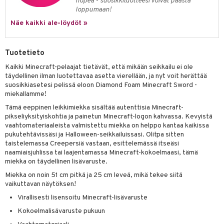
nopea - suosikkituotteesi voivat päästä
loppumaan!
umi
Näe kaikki ale-löydöt »
le
 Patrol
Tuotetieto
pi Pitkätossu
Kaikki Minecraft-pelaajat tietävät, että mikään seikkailu ei ole
täydellinen ilman luotettavaa asetta vierellään, ja nyt voit herättää
sa Possu
suosikkiasetesi pelissä eloon Diamond Foam Minecraft Sword -
miekallamme!
 MASKS
Tämä eeppinen leikkimiekka sisältää autenttisia Minecraft-
kemon
pikseliyksityiskohtia ja painetun Minecraft-logon kahvassa. Kevyistä
vaahtomateriaaleista valmistettu miekka on helppo kantaa kaikissa
ållan
pukutehtävissäsi ja Halloween-seikkailuissasi. Olitpa sitten
taistelemassa Creepersiä vastaan, esittelemässä itseäsi
er Mario
naamiaisjuhlissa tai laajentamassa Minecraft-kokoelmaasi, tämä
miekka on täydellinen lisävaruste.
ru & Pesonen
Miekka on noin 51 cm pitkä ja 25 cm leveä, mikä tekee siitä
vaikuttavan näytöksen!
Virallisesti lisensoitu Minecraft-lisävaruste
Kokoelmalisävaruste pukuun