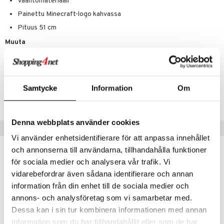
Vaahtomateriaali
Painettu Minecraft-logo kahvassa
Pituus 51 cm
Muuta
4 vuotta+
Tuotenumero
Samtycke
Information
Om
TDS60-1-XX
Denna webbplats använder cookies
Vinkkejä sinulle
Vi använder enhetsidentifierare för att anpassa innehållet
och annonserna till användarna, tillhandahålla funktioner
för sociala medier och analysera vår trafik. Vi
vidarebefordrar även sådana identifierare och annan
information från din enhet till de sociala medier och
annons- och analysföretag som vi samarbetar med.
Dessa kan i sin tur kombinera informationen med annan
information som du har tillhandahållit eller som de har