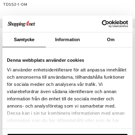
TDS52-1-0M
Vinkkejä sinulle
Samtycke
Information
Om
Denna webbplats använder cookies
Vi använder enhetsidentifierare för att anpassa innehållet
och annonserna till användarna, tillhandahålla funktioner
för sociala medier och analysera vår trafik. Vi
Saatavana useana vaihtoehtona
Saatavana useana vaihtoehtona
vidarebefordrar även sådana identifierare och annan
information från din enhet till de sociala medier och
Disguise Minecraft Costume Steve
Disguise Minecraft Creeper -asu
DISGUISE
DISGUISE
annons- och analysföretag som vi samarbetar med.
Dessa kan i sin tur kombinera informationen med annan
25,90
25,90
€
€
information som du har tillhandahållit eller som de har
samlat in när du har använt deras tjänster. Du godkänner
våra cookies vid fortsatt användande av vår webbplats.