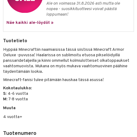
Ale on voimassa 31.8.2026 asti mutta ole
umi
nopea - suosikkituotteesi voivat päästä
loppumaan!
le
Näe kaikki ale-löydöt »
 Patrol
pi Pitkätossu
Tuotetieto
Hyppää Minecraftiin naamiaisissa tässä siistissä Minecraft Armor
sa Possu
Deluxe -puvussa! Haalarissa on sublimoitu etuosa pikselöidyillä
panssaridetaljeilla ja kiinni ommellut kolmiulotteiset olkatoppaukset
 MASKS
vaahtomuovista. Mukana on myös mukava vaahtomuovinen päähine
kemon
täydentämään lookia.
Minecraft-fanisi tulee pitämään hauskaa tässä asussa!
ållan
Kokotaulukko
:
er Mario
S
: 4-6 vuotta
M
: 7-8 vuotta
ru & Pesonen
Muuta
4 vuotta+
Tuotenumero