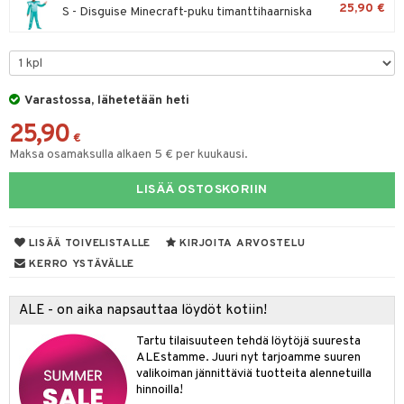
25,90 €
S - Disguise Minecraft-puku timanttihaarniska
O Minecraft
entarvikkeita
tot
ka- & Säilytyslaatikot
gformers
ut ja lakit
blarna
ysitterit
isuus
taleikit
elut
GO Ninjago
ens Barn
lytys
tipullot & Tarvikkeet
ikat
starvikkeita
tman
uviltti
oleikit
neuvot
spalvelu
GO Speed Champions
ållan
gyn vaatteet
ipullot & Tarvikkeet
kalut
ut
libompa
iilit
opelit
iviteettilelut
Varastossa, lähetetään heti
ksiä & vastauksia
GO Spidey
ffi Love
ut
ney
ulelut & helistimet
elyvaunut
25,90
€
tuotetta
O Super Heroes
mintahahmot
apussit
ney Prinsessat
uvajumppa
ettävät lelut
Maksa osamaksulla alkaen 5 € per kuukausi.
 verkkokaupasta
ic
eli
LISÄÄ OSTOSKORIIN
zen
mähäkkimies
LISÄÄ TOIVELISTALLE
KIRJOITA ARVOSTELU
KERRO YSTÄVÄLLE
ry Potter
lo Kitty
ALE - on aika napsauttaa löydöt kotiin!
.L.
Tartu tilaisuuteen tehdä löytöjä suuresta
ALEstamme. Juuri nyt tarjoamme suuren
mmi Lehmä
valikoiman jännittäviä tuotteita alennetuilla
hinnoilla!
le