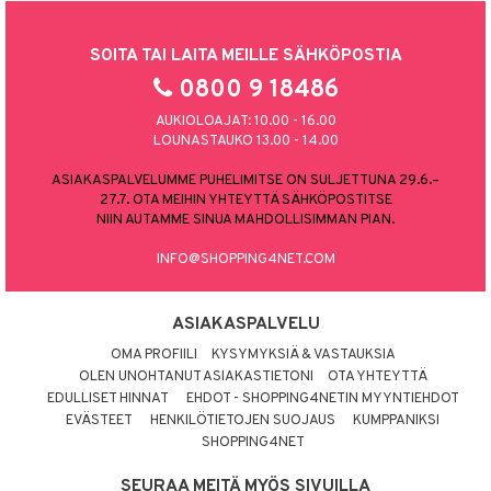
SOITA TAI LAITA MEILLE SÄHKÖPOSTIA
0800 9 18486
AUKIOLOAJAT: 10.00 - 16.00
LOUNASTAUKO 13.00 - 14.00
ASIAKASPALVELUMME PUHELIMITSE ON SULJETTUNA 29.6.–
27.7. OTA MEIHIN YHTEYTTÄ SÄHKÖPOSTITSE
NIIN AUTAMME SINUA MAHDOLLISIMMAN PIAN.
INFO@SHOPPING4NET.COM
ASIAKASPALVELU
OMA PROFIILI
KYSYMYKSIÄ & VASTAUKSIA
OLEN UNOHTANUT ASIAKASTIETONI
OTA YHTEYTTÄ
EDULLISET HINNAT
EHDOT - SHOPPING4NETIN MYYNTIEHDOT
EVÄSTEET
HENKILÖTIETOJEN SUOJAUS
KUMPPANIKSI
SHOPPING4NET
SEURAA MEITÄ MYÖS SIVUILLA