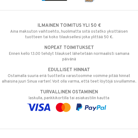
ILMAINEN TOIMITUS YLI 50 €
Aina maksuton vaihtoehto, huolimatta siitä ostatko yksittäisen
tuotteen tai koko tilauksellesi joka ylittää 50 €.
NOPEAT TOIMITUKSET
Ennen kello 13.00 tehdyt tilaukset lähetetään normaalisti samana
päivänä
EDULLISET HINNAT
Ostamalla suuria eriä tuotteita varastoomme voimme pitää hinnat
alhaisina juuri Sinua varten! Voit olla varma, että teet löytöjä sivuillamme.
TURVALLINEN OSTAMINEN
laskulla, pankkikortilla tai asiakastilin kautta