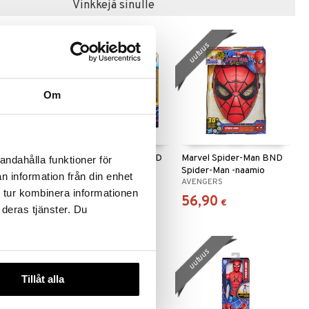
Vinkkejä sinulle
uutuus
uutuus
Om
r-Man BND
Marvel Spider-Man BND
Marvel Spider-Man BND
andahålla funktioner för
Smash
Spider-Man & Accy
Spider-Man -naamio
n information från din enhet
AVENGERS
AVENGERS
 tur kombinera informationen
52,90
56,90
€
€
 deras tjänster. Du
uutuus
uutuus
Tillåt alla