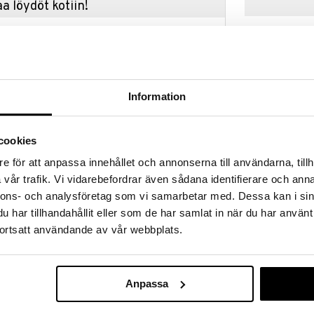
a löydöt kotiin!
isuuteen tehdä löytöjä suuresta ALEstamme. Juuri
mme suuren valikoiman jännittäviä tuotteita
uutuus
a hinnoilla!
massa 31.8.2026 asti mutta ole nopea -
otteesi voivat päästä loppumaan!
Information
i ale-löydöt »
cookies
Marvel Spide
e för att anpassa innehållet och annonserna till användarna, tillh
isen Savage Hulk Talk’n -naamion kanssa!
Hulk Gamma 
vår trafik. Vi vidarebefordrar även sådana identifierare och anna
AVENGERS
Nyrkit
e sisältää yli 10 äänitehostetta ja lausetta, mukaan
nnons- och analysföretag som vi samarbetar med. Dessa kan i sin
utuva suu. Vieläkin siistimpää on, että se aktivoituu
42,90
€
ät naamiota, he voivat avata suunsa, mikä avaa
har tillhandahållit eller som de har samlat in när du har använt
hosteita.
ortsatt användande av vår webbplats.
nd New Day -elokuvasta inspiroituneen suunnittelun
matic Universea, lapset rakastavat
uutuus
ista ja omien voimakkaiden seikkailujensa
Anpassa