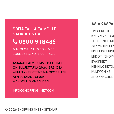
ASIAKASPA
SOITA TAI LAITA MEILLE
OMA PROFIILI
SÄHKÖPOSTIA
KYSYMYKSIÄ &
0800 9 18486
OLEN UNOHTAN
OTA YHTEYTT
AUKIOLOAJAT: 10.00 - 16.00
EDULLISET HI
LOUNASTAUKO 13.00 - 14.00
EHDOT - SHOP
EVÄSTEET
ASIAKASPALVELUMME PUHELIMITSE
HENKILÖTIETO
ON SULJETTUNA 29.6.–27.7. OTA
KUMPPANIKSI
MEIHIN YHTEYTTÄ SÄHKÖPOSTITSE
NIIN AUTAMME SINUA
SHOPPING4NE
MAHDOLLISIMMAN PIAN.
INFO@SHOPPING4NET.COM
© 2026 SHOPPING4NET
•
SITEMAP