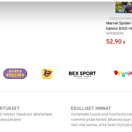
Marvel Spider
hahmo BND H
AVENGERS
Rage
52,90
€
MITUKSET
EDULLISET HINNAT
00 tehdyt tilaukset lähetetään
Ostamalla suuria eriä tuotteita 
mana päivänä
voimme pitää hinnat alhaisina juuri
Voit olla varma, että teet löytöjä 