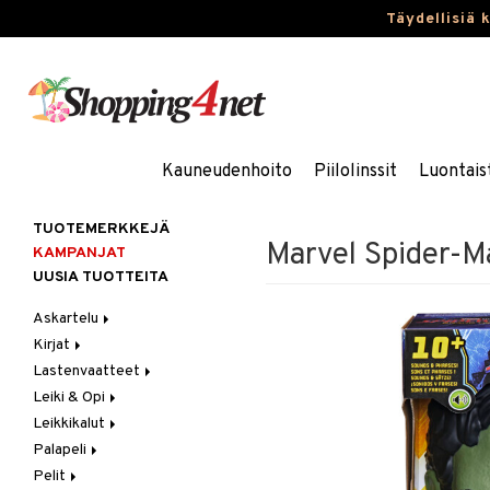
Täydellisiä 
Kauneudenhoito
Piilolinssit
Luontais
TUOTEMERKKEJÄ
Marvel Spider-M
KAMPANJAT
UUSIA TUOTTEITA
Askartelu
Kirjat
Askartelumateriaalit
Lastenvaatteet
Askartelusetti
Askartelukirjat
Leiki & Opi
Helmet
Maalauskirjat
Alaosat
Leikkikalut
Koulutarvikkeet
Päiväkirjat
Alusvaatteet & Sukat
Opetuslelut
Leggingsit
Palapeli
Muovailuvaha
Kengät
Oppimispelit
Ajoneuvot
Pelit
Piirrä ja maalaa
Mekot
Soittimet
Eläimet
1000 palaa
Autoradat