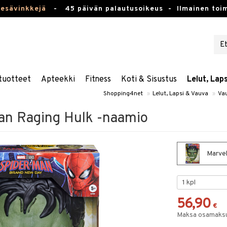
kesävinkkejä
-
45 päivän palautusoikeus -
Ilmainen toim
tuotteet
Apteekki
Fitness
Koti & Sisustus
Lelut, Lap
Shopping4net
»
Lelut, Lapsi & Vauva
»
Vau
an Raging Hulk -naamio
Marvel
56,90
€
Maksa osamaksul