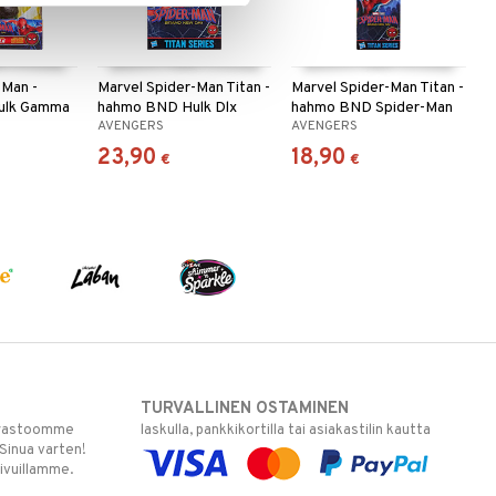
-Man -
Marvel Spider-Man Titan -
Marvel Spider-Man Titan -
ulk Gamma
hahmo BND Hulk Dlx
hahmo BND Spider-Man
AVENGERS
AVENGERS
23,90
18,90
€
€
TURVALLINEN OSTAMINEN
varastoomme
laskulla, pankkikortilla tai asiakastilin kautta
 Sinua varten!
sivuillamme.