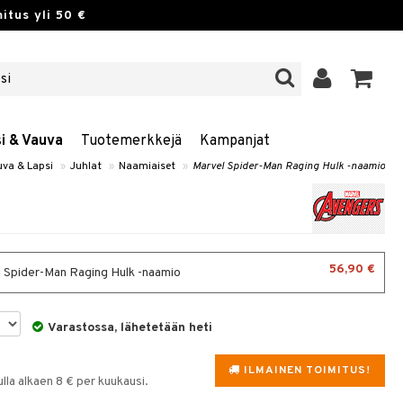
itus yli 50 €
si & Vauva
Tuotemerkkejä
Kampanjat
va & Lapsi
»
Juhlat
»
Naamiaiset
»
Marvel Spider-Man Raging Hulk -naamio
56,90 €
 Spider-Man Raging Hulk -naamio
Varastossa, lähetetään heti
ILMAINEN TOIMITUS!
la alkaen 8 € per kuukausi.