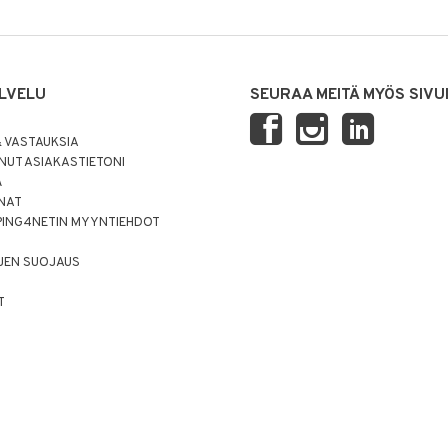
LVELU
SEURAA MEITÄ MYÖS SIVU
 VASTAUKSIA
UT ASIAKASTIETONI
Ä
NNAT
PING4NETIN MYYNTIEHDOT
JEN SUOJAUS
T