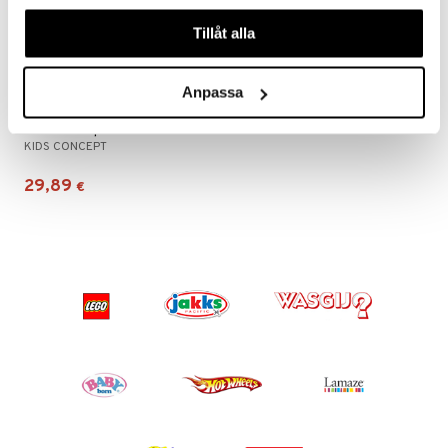
våra cookies vid fortsatt användande av vår webbplats.
Tillåt alla
Anpassa
Kids Concept Hiusmuotoilusetti Kid's Hub
KIDS CONCEPT
29,89
€