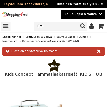
Täydellisiä kesävinkkejä
-
Ilmainen toimitus yli 50 €
Lelut, Lapsi & Vauva
ERKKEJÄ
Kauneudenhoito
JAT
UOTTEITA
Piilolinssit
Shopping4net
»
Lelut, Lapsi & Vauva
»
Vauva & Lapsi
»
Juhlat
»
Naamiaiset
»
Kids Concept Hammaslääkäsrisetti KID'S HUB
Luontaistuotteet
u
×
Tuote on poistettu valikoimasta
Apteekki
lumateriaalit
atteet
lusetti
lukirjat
Fitness
pi
kirjat
t
Koti & Sisustus
Kids Concept Hammaslääkäsrisetti KID'S HUB
gingsit
ut
rvikkeet
rjat
atteet & Sukat
lelut
Lelut, Lapsi & Vauva
luvaha
pelit
vot
Tuotemerkkejä
oradat
ja maalaa
et
t
alaa
Kampanjat
ot
 Real
Lapsi
otteet
it
lentereita
alaa
elit