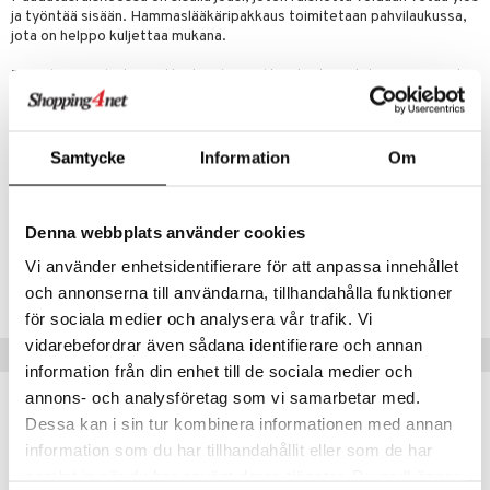
ja työntää sisään. Hammaslääkäripakkaus toimitetaan pahvilaukussa,
umi
jota on helppo kuljettaa mukana.
le
Tämä hammaslääkärisetti stimuloi mielikuvitusta, ja takaamme monta
tuntia mukaansatempaavaa roolileikkiä ja sosiaalista harjoittelua.
 Patrol
Samalla tämä harjoittelee motorisia taitoja ja myös leikkii ja prosessoi
jälkikäteen, miten hammaslääkärikäynti sujui
pi Pitkätossu
Samtycke
Information
Om
Muuta
sa Possu
3 v+
 MASKS
Denna webbplats använder cookies
kemon
Tuotenumero
Vi använder enhetsidentifierare för att anpassa innehållet
TKB45-1-XX
ållan
och annonserna till användarna, tillhandahålla funktioner
för sociala medier och analysera vår trafik. Vi
er Mario
vidarebefordrar även sådana identifierare och annan
Vinkkejä sinulle
ru & Pesonen
information från din enhet till de sociala medier och
annons- och analysföretag som vi samarbetar med.
Dessa kan i sin tur kombinera informationen med annan
information som du har tillhandahållit eller som de har
samlat in när du har använt deras tjänster. Du godkänner