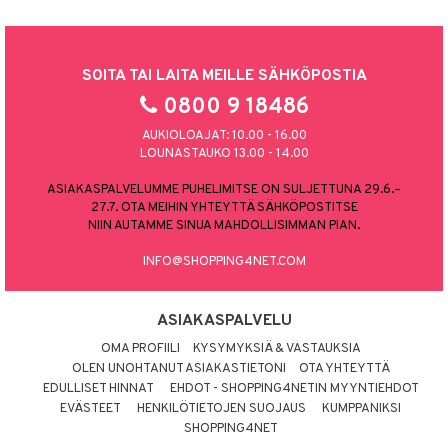
SOITA TAI LAITA MEILLE SÄHKÖPOSTIA
0800 9 18486
AUKIOLOAJAT: 10.00 - 16.00
LOUNASTAUKO 13.00 - 14.00
ASIAKASPALVELUMME PUHELIMITSE ON SULJETTUNA 29.6.–
27.7. OTA MEIHIN YHTEYTTÄ SÄHKÖPOSTITSE
NIIN AUTAMME SINUA MAHDOLLISIMMAN PIAN.
INFO@SHOPPING4NET.COM
ASIAKASPALVELU
OMA PROFIILI
KYSYMYKSIÄ & VASTAUKSIA
OLEN UNOHTANUT ASIAKASTIETONI
OTA YHTEYTTÄ
EDULLISET HINNAT
EHDOT - SHOPPING4NETIN MYYNTIEHDOT
EVÄSTEET
HENKILÖTIETOJEN SUOJAUS
KUMPPANIKSI
SHOPPING4NET