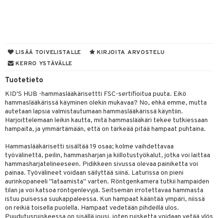
O Minecraft
entarvikkeita
tot
ka- & Säilytyslaatikot
gformers
ut ja lakit
blarna
ysitterit
isuus
taleikit
elut
GO Ninjago
ens Barn
lytys
tipullot & Tarvikkeet
ikat
starvikkeita
tman
uviltti
oleikit
neuvot
spalvelu
GO Speed Champions
ållan
gyn vaatteet
ipullot & Tarvikkeet
kalut
ut
libompa
iilit
opelit
iviteettilelut
LISÄÄ TOIVELISTALLE
KIRJOITA ARVOSTELU
ksiä & vastauksia
GO Spidey
ffi Love
KERRO YSTÄVÄLLE
ut
ney
ulelut & helistimet
elyvaunut
tuotetta
O Super Heroes
mintahahmot
Tuotetieto
apussit
ney Prinsessat
uvajumppa
ettävät lelut
 verkkokaupasta
KID'S HUB -hammaslääkärisettti FSC-sertifioitua puuta. Eikö
ic
eli
hammaslääkärissä käyminen olekin mukavaa? No, ehkä emme, mutta
autetaan lapsia valmistautumaan hammaslääkärissä käyntiin.
zen
Harjoittelemaan leikin kautta, mitä hammaslääkäri tekee tutkiessaan
hampaita, ja ymmärtämään, että on tärkeää pitää hampaat puhtaina.
mähäkkimies
Hammaslääkärisetti sisältää 19 osaa; kolme vaihdettavaa
ry Potter
työvälinettä, peilin, hammasharjan ja kiillotustyökalut, jotka voi laittaa
hammasharjatelineeseen. Pidikkeen sivussa olevaa painiketta voi
lo Kitty
painaa. Työvälineet voidaan säilyttää siinä. Laturissa on pieni
.L.
aurinkopaneeli "lataamista" varten. Röntgenkamera tutkii hampaiden
tilan ja voi katsoa röntgenlevyjä. Seitsemän irrotettavaa hammasta
mmi Lehmä
istuu puisessa suukappaleessa. Kun hampaat kääntää ympäri, niissä
on reikiä toisella puolella. Hampaat vedetään pihdeillä ulos.
le
Puudutusruiskeessa on sisällä jousi, joten ruisketta voidaan vetää ylös