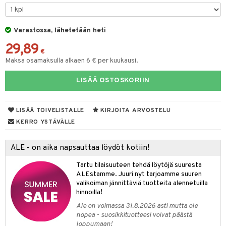
O Minecraft
entarvikkeita
tot
ka- & Säilytyslaatikot
gformers
ut ja lakit
blarna
ysitterit
isuus
taleikit
elut
GO Ninjago
ens Barn
Varastossa, lähetetään heti
lytys
tipullot & Tarvikkeet
ikat
starvikkeita
tman
uviltti
oleikit
neuvot
spalvelu
29,89
GO Speed Champions
ållan
gyn vaatteet
ipullot & Tarvikkeet
kalut
ut
libompa
iilit
opelit
iviteettilelut
€
ksiä & vastauksia
Maksa osamaksulla alkaen 6 € per kuukausi.
GO Spidey
ffi Love
ut
ney
ulelut & helistimet
elyvaunut
tuotetta
LISÄÄ OSTOSKORIIN
O Super Heroes
mintahahmot
apussit
ney Prinsessat
uvajumppa
ettävät lelut
 verkkokaupasta
ic
eli
LISÄÄ TOIVELISTALLE
KIRJOITA ARVOSTELU
zen
KERRO YSTÄVÄLLE
mähäkkimies
ALE - on aika napsauttaa löydöt kotiin!
ry Potter
Tartu tilaisuuteen tehdä löytöjä suuresta
lo Kitty
ALEstamme. Juuri nyt tarjoamme suuren
valikoiman jännittäviä tuotteita alennetuilla
.L.
hinnoilla!
mmi Lehmä
Ale on voimassa 31.8.2026 asti mutta ole
nopea - suosikkituotteesi voivat päästä
le
loppumaan!