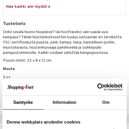
Näe kaikki ale-löydöt »
umi
le
Tuotetieto
 Patrol
Onko sinulla huono hiuspäivä? Vai huvittaisiko vain saada uusi
kampaus? Tähän hiustenhoitosettiin kuuluu seitsemän eri tarviketta
pi Pitkätossu
FSC-sertifioidusta puusta. peili, kampa, harja, kannellinen purkki,
sa Possu
muotoilurauta, hiustenkuivaaja painikkeella ja suihkepullo
pumpputoiminnolla. Kaikki voidaan säilyttää kangaspussissa.
 MASKS
Pussin mitat: 22 x 8 x 12 cm.
kemon
Muuta
ållan
3 v+
er Mario
Tuotenumero
ru & Pesonen
TKI84-1-XX
Samtycke
Information
Om
Suositut tuotteet
Denna webbplats använder cookies