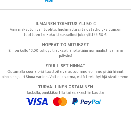
ILMAINEN TOIMITUS YLI 50 €
Aina maksuton vaihtoehto, huolimatta siitä ostatko yksittäisen
tuotteen tai koko tilauksellesi joka ylittää 50 €.
NOPEAT TOIMITUKSET
Ennen kello 13.00 tehdyt tilaukset lähetetään normaalisti samana
päivänä
EDULLISET HINNAT
Ostamalla suuria eriä tuotteita varastoomme voimme pitää hinnat
alhaisina juuri Sinua varten! Voit olla varma, että teet löytöjä sivuillamme.
TURVALLINEN OSTAMINEN
laskulla, pankkikortilla tai asiakastilin kautta