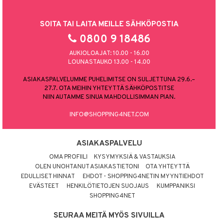
SOITA TAI LAITA MEILLE SÄHKÖPOSTIA
0800 9 18486
AUKIOLOAJAT: 10.00 - 16.00
LOUNASTAUKO 13.00 - 14.00
ASIAKASPALVELUMME PUHELIMITSE ON SULJETTUNA 29.6.–
27.7. OTA MEIHIN YHTEYTTÄ SÄHKÖPOSTITSE
NIIN AUTAMME SINUA MAHDOLLISIMMAN PIAN.
INFO@SHOPPING4NET.COM
ASIAKASPALVELU
OMA PROFIILI
KYSYMYKSIÄ & VASTAUKSIA
OLEN UNOHTANUT ASIAKASTIETONI
OTA YHTEYTTÄ
EDULLISET HINNAT
EHDOT - SHOPPING4NETIN MYYNTIEHDOT
EVÄSTEET
HENKILÖTIETOJEN SUOJAUS
KUMPPANIKSI
SHOPPING4NET
SEURAA MEITÄ MYÖS SIVUILLA