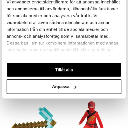
Vi använder enhetsidentifierare för att anpassa innehållet
och annonserna till användarna, tillhandahålla funktioner
för sociala medier och analysera vår trafik. Vi
vidarebefordrar även sådana identifierare och annan
information från din enhet till de sociala medier och
annons- och analysföretag som vi samarbetar med.
Dessa kan i sin tur kombinera informationen med annan
information som du har tillhandahållit eller som de har
samlat in när du har använt deras tjänster. Du godkänner
Disguise Minecraft Role Play Axe Diamond
Keijun sauva pinkki
våra cookies vid fortsatt användande av vår webbplats.
DISGUISE
AMO TOYS
Tillåt alla
19,90
28,90
€
€
Anpassa