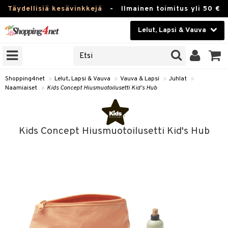
Täydellisiä kesävinkkejä
-
Ilmainen toimitus yli 50 €
Lelut, Lapsi & Vauva
ERKKEJÄ
Kauneudenhoito
JAT
UOTTEITA
Piilolinssit
Shopping4net
»
Lelut, Lapsi & Vauva
»
Vauva & Lapsi
»
Juhlat
»
Naamiaiset
»
Kids Concept Hiusmuotoilusetti Kid's Hub
Luontaistuotteet
u
Apteekki
lumateriaalit
Kids Concept Hiusmuotoilusetti Kid's Hub
atteet
lusetti
lukirjat
Fitness
pi
kirjat
t
Koti & Sisustus
gingsit
ut
rvikkeet
rjat
atteet & Sukat
lelut
Lelut, Lapsi & Vauva
luvaha
pelit
vot
Tuotemerkkejä
oradat
ja maalaa
et
t
alaa
Kampanjat
ot
 Real
Lapsi
otteet
it
lentereita
alaa
elit