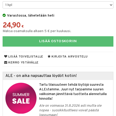
O Minecraft
entarvikkeita
tot
ka- & Säilytyslaatikot
gformers
ut ja lakit
blarna
ysitterit
isuus
taleikit
elut
GO Ninjago
ens Barn
Varastossa, lähetetään heti
lytys
tipullot & Tarvikkeet
ikat
starvikkeita
tman
uviltti
oleikit
neuvot
spalvelu
24,90
GO Speed Champions
ållan
gyn vaatteet
ipullot & Tarvikkeet
kalut
ut
libompa
iilit
opelit
iviteettilelut
€
ksiä & vastauksia
Maksa osamaksulla alkaen 5 € per kuukausi.
GO Spidey
ffi Love
ut
ney
ulelut & helistimet
elyvaunut
tuotetta
LISÄÄ OSTOSKORIIN
O Super Heroes
mintahahmot
apussit
ney Prinsessat
uvajumppa
ettävät lelut
 verkkokaupasta
ic
eli
LISÄÄ TOIVELISTALLE
KIRJOITA ARVOSTELU
zen
KERRO YSTÄVÄLLE
mähäkkimies
ALE - on aika napsauttaa löydöt kotiin!
ry Potter
Tartu tilaisuuteen tehdä löytöjä suuresta
lo Kitty
ALEstamme. Juuri nyt tarjoamme suuren
valikoiman jännittäviä tuotteita alennetuilla
.L.
hinnoilla!
mmi Lehmä
Ale on voimassa 31.8.2026 asti mutta ole
nopea - suosikkituotteesi voivat päästä
le
loppumaan!