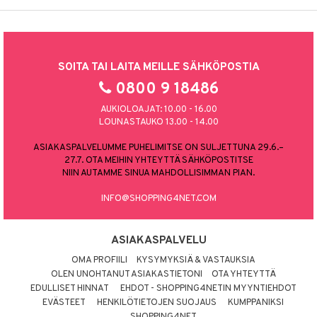
SOITA TAI LAITA MEILLE SÄHKÖPOSTIA
0800 9 18486
AUKIOLOAJAT: 10.00 - 16.00
LOUNASTAUKO 13.00 - 14.00
ASIAKASPALVELUMME PUHELIMITSE ON SULJETTUNA 29.6.–
27.7. OTA MEIHIN YHTEYTTÄ SÄHKÖPOSTITSE
NIIN AUTAMME SINUA MAHDOLLISIMMAN PIAN.
INFO@SHOPPING4NET.COM
ASIAKASPALVELU
OMA PROFIILI
KYSYMYKSIÄ & VASTAUKSIA
OLEN UNOHTANUT ASIAKASTIETONI
OTA YHTEYTTÄ
EDULLISET HINNAT
EHDOT - SHOPPING4NETIN MYYNTIEHDOT
EVÄSTEET
HENKILÖTIETOJEN SUOJAUS
KUMPPANIKSI
SHOPPING4NET