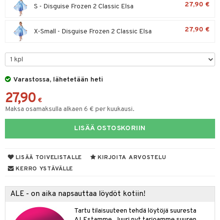
27,90 €
S - Disguise Frozen 2 Classic Elsa
O Minecraft
entarvikkeita
tot
ka- & Säilytyslaatikot
gformers
ut ja lakit
blarna
ysitterit
isuus
taleikit
elut
GO Ninjago
ens Barn
27,90 €
lytys
tipullot & Tarvikkeet
X-Small - Disguise Frozen 2 Classic Elsa
ikat
starvikkeita
tman
uviltti
oleikit
neuvot
spalvelu
GO Speed Champions
ållan
gyn vaatteet
ipullot & Tarvikkeet
kalut
ut
libompa
iilit
opelit
iviteettilelut
ksiä & vastauksia
GO Spidey
ffi Love
ut
ney
ulelut & helistimet
elyvaunut
tuotetta
O Super Heroes
mintahahmot
Varastossa, lähetetään heti
apussit
ney Prinsessat
uvajumppa
ettävät lelut
 verkkokaupasta
27,90
ic
eli
€
Maksa osamaksulla alkaen 6 € per kuukausi.
zen
LISÄÄ OSTOSKORIIN
mähäkkimies
ry Potter
LISÄÄ TOIVELISTALLE
KIRJOITA ARVOSTELU
lo Kitty
KERRO YSTÄVÄLLE
.L.
ALE - on aika napsauttaa löydöt kotiin!
mmi Lehmä
Tartu tilaisuuteen tehdä löytöjä suuresta
le
ALEstamme. Juuri nyt tarjoamme suuren