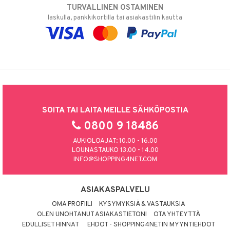
TURVALLINEN OSTAMINEN
laskulla, pankkikortilla tai asiakastilin kautta
SOITA TAI LAITA MEILLE SÄHKÖPOSTIA
0800 9 18486
AUKIOLOAJAT: 10.00 - 16.00
LOUNASTAUKO 13.00 - 14.00
INFO@SHOPPING4NET.COM
ASIAKASPALVELU
OMA PROFIILI
KYSYMYKSIÄ & VASTAUKSIA
OLEN UNOHTANUT ASIAKASTIETONI
OTA YHTEYTTÄ
EDULLISET HINNAT
EHDOT - SHOPPING4NETIN MYYNTIEHDOT