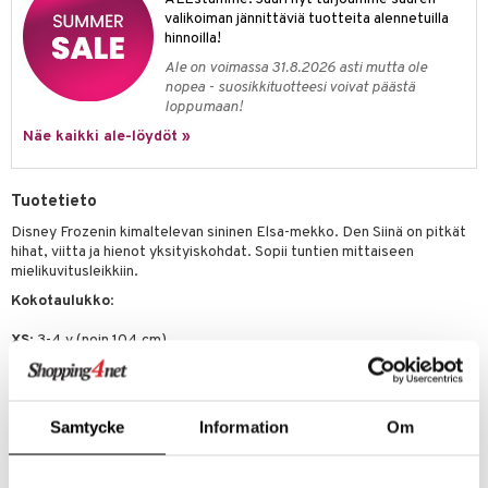
valikoiman jännittäviä tuotteita alennetuilla
umi
hinnoilla!
le
Ale on voimassa 31.8.2026 asti mutta ole
nopea - suosikkituotteesi voivat päästä
 Patrol
loppumaan!
Näe kaikki ale-löydöt »
pi Pitkätossu
sa Possu
Tuotetieto
 MASKS
Disney Frozenin kimaltelevan sininen Elsa-mekko. Den Siinä on pitkät
hihat, viitta ja hienot yksityiskohdat. Sopii tuntien mittaiseen
kemon
mielikuvitusleikkiin.
ållan
Kokotaulukko
:
er Mario
XS
: 3-4 v (noin 104 cm)
S
: 5-6 v ( noin 116 cm)
ru & Pesonen
M
: 7-8 v (noin 128 cm)
Materiaali
: 100 % polyesteri.
Samtycke
Information
Om
Muuta
3 v+