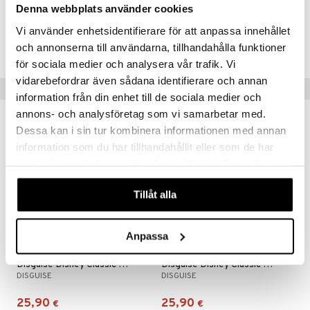
Denna webbplats använder cookies
Tuotenumero
Vi använder enhetsidentifierare för att anpassa innehållet
TDI12-1-0M
och annonserna till användarna, tillhandahålla funktioner
för sociala medier och analysera vår trafik. Vi
vidarebefordrar även sådana identifierare och annan
Vinkkejä sinulle
information från din enhet till de sociala medier och
annons- och analysföretag som vi samarbetar med.
Dessa kan i sin tur kombinera informationen med annan
information som du har tillhandahållit eller som de har
samlat in när du har använt deras tjänster. Du godkänner
våra cookies vid fortsatt användande av vår webbplats.
Tillåt alla
Anpassa
Saatavana useana vaihtoehtona
Disguise Disney Classic Belle
Disguise Disney Classic Rapunzel
DISGUISE
DISGUISE
25,90
25,90
€
€