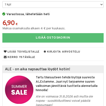
O Minecraft
entarvikkeita
tot
ka- & Säilytyslaatikot
gformers
ut ja lakit
blarna
ysitterit
isuus
taleikit
elut
GO Ninjago
ens Barn
Varastossa, lähetetään heti
lytys
tipullot & Tarvikkeet
ikat
starvikkeita
tman
uviltti
oleikit
neuvot
spalvelu
6,90
GO Speed Champions
ållan
gyn vaatteet
ipullot & Tarvikkeet
kalut
ut
libompa
iilit
opelit
iviteettilelut
€
ksiä & vastauksia
Maksa osamaksulla alkaen 4 € per kuukausi.
GO Spidey
ffi Love
ut
ney
ulelut & helistimet
elyvaunut
tuotetta
LISÄÄ OSTOSKORIIN
O Super Heroes
mintahahmot
apussit
ney Prinsessat
uvajumppa
ettävät lelut
 verkkokaupasta
ic
eli
LISÄÄ TOIVELISTALLE
KIRJOITA ARVOSTELU
zen
KERRO YSTÄVÄLLE
mähäkkimies
ALE - on aika napsauttaa löydöt kotiin!
ry Potter
Tartu tilaisuuteen tehdä löytöjä suuresta
lo Kitty
ALEstamme. Juuri nyt tarjoamme suuren
valikoiman jännittäviä tuotteita alennetuilla
.L.
hinnoilla!
mmi Lehmä
Ale on voimassa 31.8.2026 asti mutta ole
nopea - suosikkituotteesi voivat päästä
le
loppumaan!