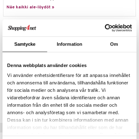
Näe kaikki ale-löydöt »
umi
le
Tuotetieto
 Patrol
Hieno setti poispestäviä, mystisiä tatuointeja! Joitain tatuointeja
peittää myös erityinen kalvo, joka estää sinua näkemään kuvioita
pi Pitkätossu
Samtycke
Information
Om
ennen kuin se on valmis, se tarjoaa todellisen wow-tunteen!
sa Possu
Poispestävät tatuoinnit ovat hauskoja lapsille, jotka tahtovat seurata
aikuisten tekemisiä ja koristella vartaloaan.
 MASKS
Denna webbplats använder cookies
tatuoinnit ovat ihoystävällisiä ja dermatologisesti testatut lapsille.
kemon
Muuta
Vi använder enhetsidentifierare för att anpassa innehållet
och annonserna till användarna, tillhandahålla funktioner
ållan
6 v+
för sociala medier och analysera vår trafik. Vi
er Mario
vidarebefordrar även sådana identifierare och annan
Tuotenumero
ru & Pesonen
information från din enhet till de sociala medier och
TCR15-1-XX
annons- och analysföretag som vi samarbetar med.
Dessa kan i sin tur kombinera informationen med annan
information som du har tillhandahållit eller som de har
Vinkkejä sinulle
samlat in när du har använt deras tjänster. Du godkänner