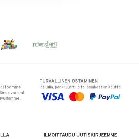
TURVALLINEN OSTAMINEN
varastoomme
laskulla, pankkikortilla tai asiakastilin kautta
 Sinua varten!
sivuillamme.
ILLA
ILMOITTAUDU UUTISKIRJEEMME