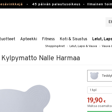
kesävinkkejä
-
45 päivän palautusoikeus -
Ilmainen toim
tuotteet
Apteekki
Fitness
Koti & Sisustus
Lelut, Lap
Shopping4net
»
Lelut, Lapsi & Vauva
»
Vauva 
 Kylpymatto Nalle Harmaa
Teddyk
19,90
€
Maksa osamaksul