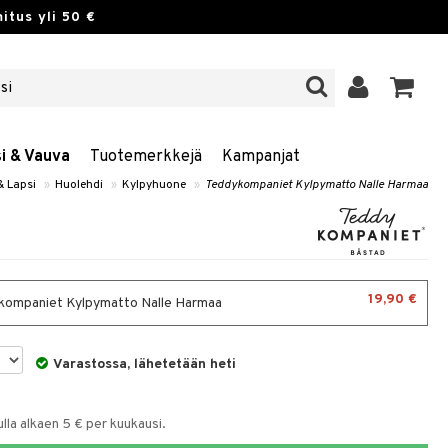
itus yli 50 €
si & Vauva
Tuotemerkkejä
Kampanjat
& Lapsi
»
Huolehdi
»
Kylpyhuone
»
Teddykompaniet Kylpymatto Nalle Harmaa
19,90 €
ompaniet Kylpymatto Nalle Harmaa
Varastossa, lähetetään heti
la alkaen 5 € per kuukausi.