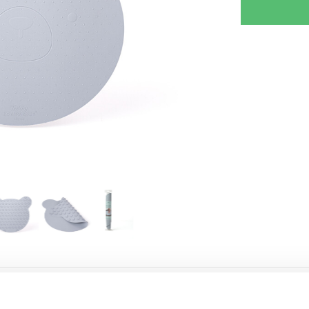
RJOITA ARVOSTELU
KERRO YSTÄVÄLLE