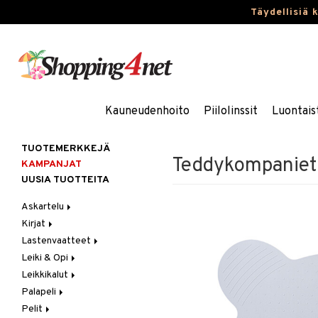
Täydellisiä 
Kauneudenhoito
Piilolinssit
Luontais
TUOTEMERKKEJÄ
Teddykompaniet
KAMPANJAT
UUSIA TUOTTEITA
Askartelu
Kirjat
Askartelumateriaalit
Lastenvaatteet
Askartelusetti
Askartelukirjat
Leiki & Opi
Helmet
Maalauskirjat
Alaosat
Leikkikalut
Koulutarvikkeet
Päiväkirjat
Alusvaatteet & Sukat
Opetuslelut
Leggingsit
Palapeli
Muovailuvaha
Kengät
Oppimispelit
Ajoneuvot
Pelit
Piirrä ja maalaa
Mekot
Soittimet
Eläimet
1000 palaa
Autoradat