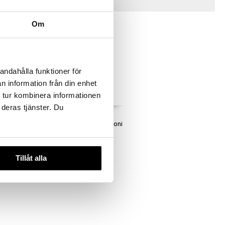
Vinkkejä sinulle
Om
andahålla funktioner för
n information från din enhet
 tur kombinera informationen
 deras tjänster. Du
iet
Teddykompaniet
pu Vihreä
Pinoamislelu Nalle Silikoni
ET
TEDDYKOMPANIET
11,90
€
Tillåt alla