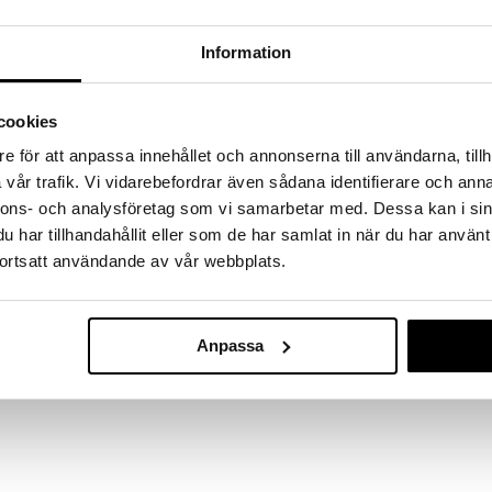
a löydöt kotiin!
isuuteen tehdä löytöjä suuresta ALEstamme. Juuri
Information
mme suuren valikoiman jännittäviä tuotteita
a hinnoilla!
massa 31.8.2026 asti mutta ole nopea -
cookies
otteesi voivat päästä loppumaan!
e för att anpassa innehållet och annonserna till användarna, tillh
i ale-löydöt »
vår trafik. Vi vidarebefordrar även sådana identifierare och anna
nnons- och analysföretag som vi samarbetar med. Dessa kan i sin
har tillhandahållit eller som de har samlat in när du har använt
Teddykompan
ortsatt användande av vår webbplats.
tto on sekä käytännöllinen että tyylikäs.
Kylpymatto Pu
TEDDYKOMPANI
, joka tarjoaa pehmeän ja turvallisen otteen
attialla. Alapuolen imukupit pitävät maton
19,90
€
aamiseksi.
Anpassa
neen yksityiskohta, joka yhdistää turvallisuuden ja