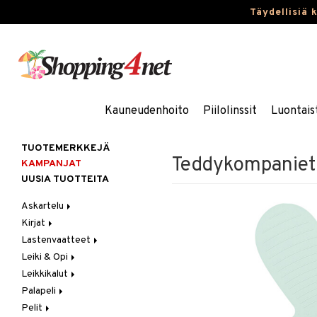
Täydellisiä 
Kauneudenhoito
Piilolinssit
Luontais
TUOTEMERKKEJÄ
Teddykompaniet
KAMPANJAT
UUSIA TUOTTEITA
Askartelu
Kirjat
Askartelumateriaalit
Lastenvaatteet
Askartelusetti
Askartelukirjat
Leiki & Opi
Helmet
Maalauskirjat
Alaosat
Leikkikalut
Koulutarvikkeet
Päiväkirjat
Alusvaatteet & Sukat
Opetuslelut
Leggingsit
Palapeli
Muovailuvaha
Kengät
Oppimispelit
Ajoneuvot
Pelit
Piirrä ja maalaa
Mekot
Soittimet
Eläimet
1000 palaa
Autoradat