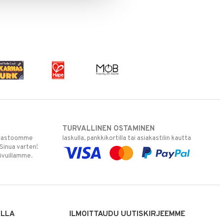
TURVALLINEN OSTAMINEN
varastoomme
laskulla, pankkikortilla tai asiakastilin kautta
 Sinua varten!
sivuillamme.
ILLA
ILMOITTAUDU UUTISKIRJEEMME