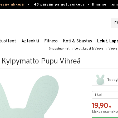
kesävinkkejä
-
45 päivän palautusoikeus -
Ilmainen toim
tuotteet
Apteekki
Fitness
Koti & Sisustus
Lelut, Lap
Shopping4net
»
Lelut, Lapsi & Vauva
»
Vauva 
 Kylpymatto Pupu Vihreä
Teddyk
19,90
€
Maksa osamaksul