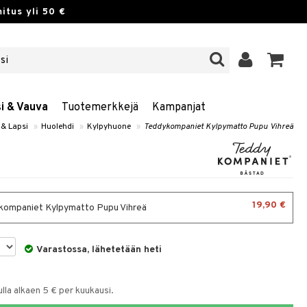
itus yli 50 €
si & Vauva
Tuotemerkkejä
Kampanjat
& Lapsi
»
Huolehdi
»
Kylpyhuone
»
Teddykompaniet Kylpymatto Pupu Vihreä
19,90 €
ompaniet Kylpymatto Pupu Vihreä
Varastossa, lähetetään heti
la alkaen 5 € per kuukausi.