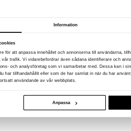
a löydöt kotiin!
isuuteen tehdä löytöjä suuresta ALEstamme. Juuri
mme suuren valikoiman jännittäviä tuotteita
a hinnoilla!
Information
massa 31.8.2026 asti mutta ole nopea -
otteesi voivat päästä loppumaan!
cookies
i ale-löydöt »
e för att anpassa innehållet och annonserna till användarna, tillh
vår trafik. Vi vidarebefordrar även sådana identifierare och anna
nnons- och analysföretag som vi samarbetar med. Dessa kan i sin
Teddykompan
ymatto on sekä käytännöllinen että tyylikäs.
Kylpymatto N
har tillhandahållit eller som de har samlat in när du har använt
TEDDYKOMPANI
, joka tarjoaa pehmeän ja turvallisen otteen
ortsatt användande av vår webbplats.
attialla. Alapuolen imukupit pitävät maton
19,90
€
aamiseksi.
neen yksityiskohta, joka yhdistää turvallisuuden ja
Anpassa