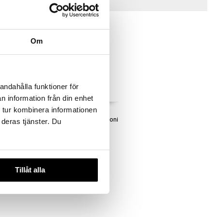
Vinkkejä sinulle
Om
andahålla funktioner för
n information från din enhet
 tur kombinera informationen
iet
Teddykompaniet
alle Harmaa
Pinoamislelu Nalle Silikoni
 deras tjänster. Du
ET
TEDDYKOMPANIET
11,90
€
Tillåt alla