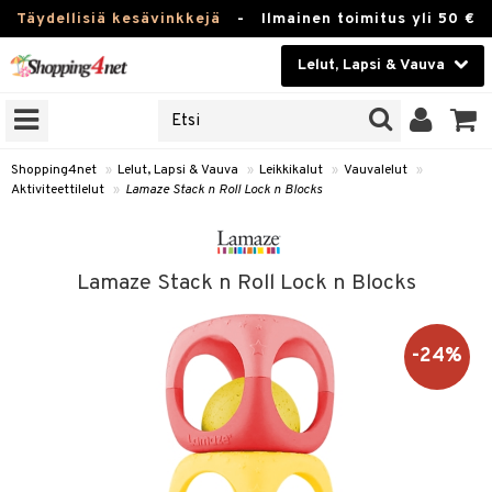
Täydellisiä kesävinkkejä
-
Ilmainen toimitus yli 50 €
Lelut, Lapsi & Vauva
ERKKEJÄ
Kauneudenhoito
JAT
UOTTEITA
Piilolinssit
Shopping4net
»
Lelut, Lapsi & Vauva
»
Leikkikalut
»
Vauvalelut
»
Aktiviteettilelut
»
Lamaze Stack n Roll Lock n Blocks
Luontaistuotteet
u
Apteekki
lumateriaalit
Lamaze Stack n Roll Lock n Blocks
atteet
lusetti
lukirjat
Fitness
pi
kirjat
t
Koti & Sisustus
-24%
gingsit
ut
rvikkeet
rjat
atteet & Sukat
lelut
Lelut, Lapsi & Vauva
luvaha
pelit
vot
Tuotemerkkejä
oradat
ja maalaa
et
t
Kampanjat
ot
 Real
otteet
it
lentereita