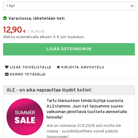
O Minecraft
entarvikkeita
gformers
blarna
taleikit
elut
GO Ninjago
ens Barn
Varastossa, lähetetään heti
ikat
tman
oleikit
neuvot
12,90
GO Speed Champions
ållan
kalut
libompa
opelit
iviteettilelut
€
(
16,90
€
)
Maksa osamaksulla alkaen 4 € per kuukausi.
GO Spidey
ffi Love
ney
elyvaunut
LISÄÄ OSTOSKORIIN
O Super Heroes
mintahahmot
ney Prinsessat
ettävät lelut
ic
eli
LISÄÄ TOIVELISTALLE
KIRJOITA ARVOSTELU
zen
alaa
KERRO YSTÄVÄLLE
mähäkkimies
Lapsi
alaa
elit
ALE - on aika napsauttaa löydöt kotiin!
ry Potter
0 palaa
lit
aukut
spalvelu
Tartu tilaisuuteen tehdä löytöjä suuresta
lo Kitty
ALEstamme. Juuri nyt tarjoamme suuren
peli
lit
di
ksiä & vastauksia
valikoiman jännittäviä tuotteita alennetuilla
.L.
nhoito
palapelit
hinnoilla!
tuotetta
mmi Lehmä
Ale on voimassa 31.8.2026 asti mutta ole
pyhuone
miaiset
ien oheistarvikkeet
kit ja käsipyyhkeet
nopea - suosikkituotteesi voivat päästä
 verkkokaupasta
le
loppumaan!