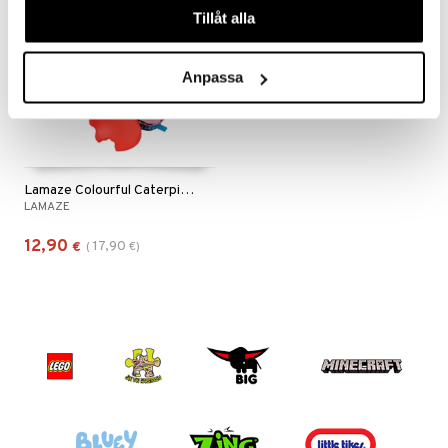
Tillåt alla
Anpassa
Lamaze Colourful Caterpillar Activity Book
LAMAZE
12,90
17,90
€
(
€
)