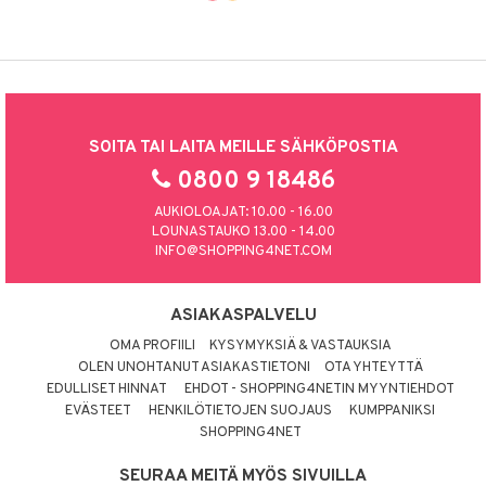
SOITA TAI LAITA MEILLE SÄHKÖPOSTIA
0800 9 18486
AUKIOLOAJAT: 10.00 - 16.00
LOUNASTAUKO 13.00 - 14.00
INFO@SHOPPING4NET.COM
ASIAKASPALVELU
OMA PROFIILI
KYSYMYKSIÄ & VASTAUKSIA
OLEN UNOHTANUT ASIAKASTIETONI
OTA YHTEYTTÄ
EDULLISET HINNAT
EHDOT - SHOPPING4NETIN MYYNTIEHDOT
EVÄSTEET
HENKILÖTIETOJEN SUOJAUS
KUMPPANIKSI
SHOPPING4NET
SEURAA MEITÄ MYÖS SIVUILLA