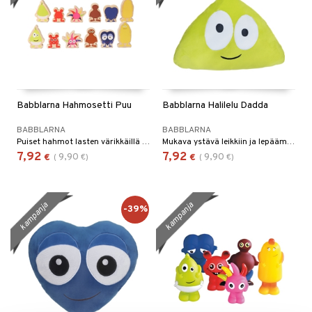
Babblarna Hahmosetti Puu
Babblarna Halilelu Dadda
BABBLARNA
BABBLARNA
Puiset hahmot lasten värikkäillä suosikkihahmoilla!
Mukava ystävä leikkiin ja lepäämiseen.
7,92
7,92
9,90
9,90
€
(
€
)
€
(
€
)
kampanja
kampanja
-39%