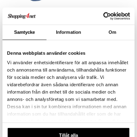
Babblarna Halilelu Doddo
Babblarna Muovihahmot
BD-mix 6-pkt
BABBLARNA
BABBLARNA
Samtycke
Information
Om
Mukava ja halittava Doddo.
7,92
9,90
Seuraa
€
(
€
)
Denna webbplats använder cookies
kampanja
kampanja
Vi använder enhetsidentifierare för att anpassa innehållet
-20%
och annonserna till användarna, tillhandahålla funktioner
för sociala medier och analysera vår trafik. Vi
vidarebefordrar även sådana identifierare och annan
information från din enhet till de sociala medier och
annons- och analysföretag som vi samarbetar med.
Dessa kan i sin tur kombinera informationen med annan
information som du har tillhandahållit eller som de har
samlat in när du har använt deras tjänster. Du godkänner
Babblarna Muovihahmot
Babblarna Pehmolelu Bibbi
våra cookies vid fortsatt användande av vår webbplats.
GS-mix 6-pkt
Tillåt alla
BABBLARNA
BABBLARNA