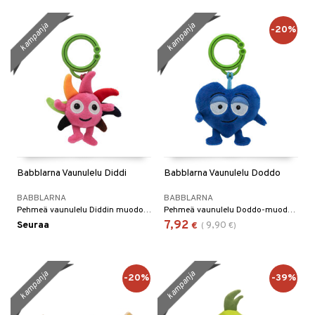
umi
kampanja
kampanja
-20%
le
 Patrol
pi Pitkätossu
sa Possu
 MASKS
kemon
Babblarna Vaunulelu Diddi
Babblarna Vaunulelu Doddo
ållan
BABBLARNA
BABBLARNA
Pehmeä vaunulelu Diddin muodossa.
Pehmeä vaunulelu Doddo-muodossa.
er Mario
7,92
Seuraa
9,90
€
(
€
)
ru & Pesonen
kampanja
kampanja
-20%
-39%