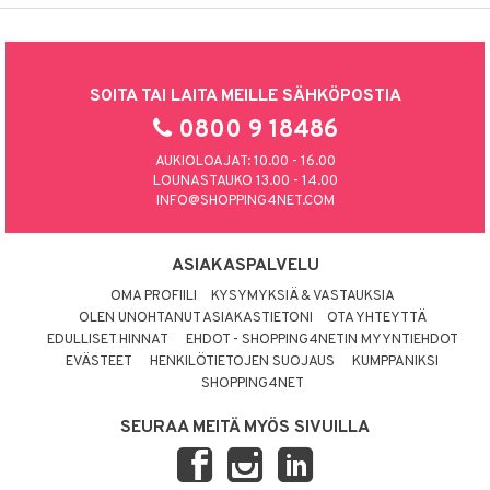
SOITA TAI LAITA MEILLE SÄHKÖPOSTIA
0800 9 18486
AUKIOLOAJAT: 10.00 - 16.00
LOUNASTAUKO 13.00 - 14.00
INFO@SHOPPING4NET.COM
ASIAKASPALVELU
OMA PROFIILI
KYSYMYKSIÄ & VASTAUKSIA
OLEN UNOHTANUT ASIAKASTIETONI
OTA YHTEYTTÄ
EDULLISET HINNAT
EHDOT - SHOPPING4NETIN MYYNTIEHDOT
EVÄSTEET
HENKILÖTIETOJEN SUOJAUS
KUMPPANIKSI
SHOPPING4NET
SEURAA MEITÄ MYÖS SIVUILLA