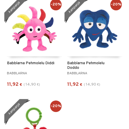
kampanja
kampanja
-20%
-20%
Babblarna Pehmolelu Diddi
Babblarna Pehmolelu
Doddo
BABBLARNA
BABBLARNA
11,92
11,92
14,90
14,90
€
(
€
)
€
(
€
)
kampanja
-20%