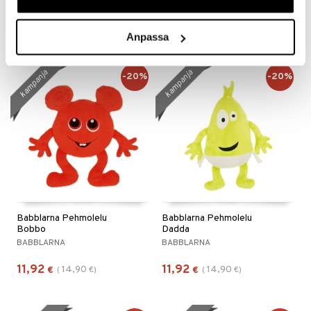
11,92
Seuraa
14,90
€
(
€
)
Anpassa
kampanja
kampanja
-20%
-20%
Babblarna Pehmolelu
Babblarna Pehmolelu
Bobbo
Dadda
BABBLARNA
BABBLARNA
11,92
11,92
14,90
14,90
€
(
€
)
€
(
€
)