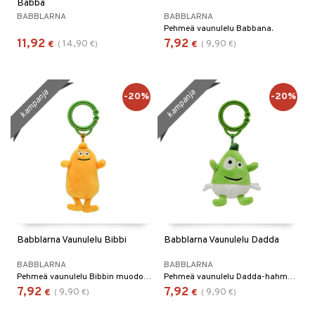
Babba
O Minecraft
BABBLARNA
BABBLARNA
entarvikkeita
gyn vaatteet
ipullot & Tarvikkeet
ut
gformers
iilit
blarna
taleikit
elut
Pehmeä vaunulelu Babbana.
GO Ninjago
ens Barn
11,92
7,92
14,90
9,90
ut
€
(
€
)
€
(
€
)
ikat
ulelut & helistimet
tman
oleikit
neuvot
GO Speed Champions
ållan
apussit
kalut
uvajumppa
libompa
opelit
iviteettilelut
GO Spidey
ffi Love
kampanja
kampanja
ney
elyvaunut
-20%
-20%
O Super Heroes
mintahahmot
ney Prinsessat
ettävät lelut
ic
eli
zen
mähäkkimies
ry Potter
lo Kitty
Babblarna Vaunulelu Bibbi
Babblarna Vaunulelu Dadda
.L.
BABBLARNA
BABBLARNA
Pehmeä vaunulelu Bibbin muodossa.
Pehmeä vaunulelu Dadda-hahmona.
mmi Lehmä
7,92
7,92
9,90
9,90
€
(
€
)
€
(
€
)
le