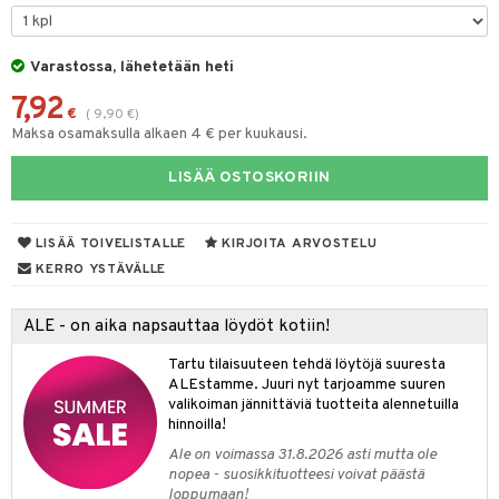
spalvelu
O Minecraft
entarvikkeita
gyn vaatteet
ipullot & Tarvikkeet
ut
gformers
iilit
blarna
taleikit
elut
ksiä & vastauksia
GO Ninjago
ens Barn
Varastossa, lähetetään heti
ut
ikat
ulelut & helistimet
tman
oleikit
neuvot
tuotetta
7,92
GO Speed Champions
ållan
apussit
kalut
uvajumppa
libompa
opelit
iviteettilelut
€
(
9,90
€
)
Maksa osamaksulla alkaen 4 € per kuukausi.
 verkkokaupasta
GO Spidey
ffi Love
ney
elyvaunut
LISÄÄ OSTOSKORIIN
O Super Heroes
mintahahmot
ney Prinsessat
ettävät lelut
ic
eli
LISÄÄ TOIVELISTALLE
KIRJOITA ARVOSTELU
zen
KERRO YSTÄVÄLLE
mähäkkimies
ALE - on aika napsauttaa löydöt kotiin!
ry Potter
Tartu tilaisuuteen tehdä löytöjä suuresta
lo Kitty
ALEstamme. Juuri nyt tarjoamme suuren
valikoiman jännittäviä tuotteita alennetuilla
.L.
hinnoilla!
mmi Lehmä
Ale on voimassa 31.8.2026 asti mutta ole
nopea - suosikkituotteesi voivat päästä
le
loppumaan!