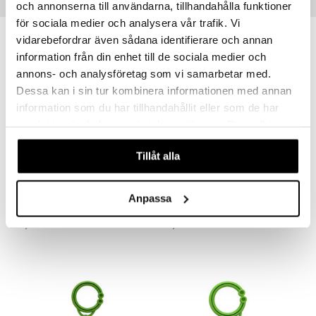
Vinkkejä sinulle
och annonserna till användarna, tillhandahålla funktioner
för sociala medier och analysera vår trafik. Vi
vidarebefordrar även sådana identifierare och annan
information från din enhet till de sociala medier och
annons- och analysföretag som vi samarbetar med.
Dessa kan i sin tur kombinera informationen med annan
information som du har tillhandahållit eller som de har
samlat in när du har använt deras tjänster. Du godkänner
våra cookies vid fortsatt användande av vår webbplats.
Tillåt alla
Babblarna Vaunulelu Babba
Babblarna Vaunulelu Bibbi
BABBLARNA
BABBLARNA
Anpassa
9,90
9,90
€
€