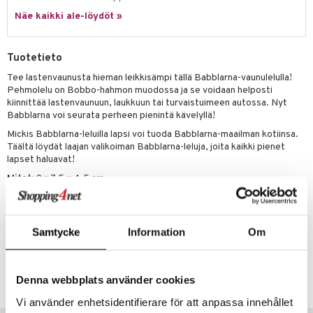
Näe kaikki ale-löydöt »
umi
le
Tuotetieto
 Patrol
Tee lastenvaunusta hieman leikkisämpi tällä Babblarna-vaunulelulla!
Pehmolelu on Bobbo-hahmon muodossa ja se voidaan helposti
pi Pitkätossu
kiinnittää lastenvaunuun, laukkuun tai turvaistuimeen autossa. Nyt
sa Possu
Babblarna voi seurata perheen pienintä kävelyllä!
Mickis Babblarna-leluilla lapsi voi tuoda Babblarna-maailman kotiinsa.
 MASKS
Täältä löydät laajan valikoiman Babblarna-leluja, joita kaikki pienet
lapset haluavat!
kemon
Mitat
: 9 x 7,5 x 4,5 cm.
ållan
Muuta
er Mario
0 kk+
Samtycke
Information
Om
ru & Pesonen
Tuotenumero
TBL81-1-XX
Denna webbplats använder cookies
Vi använder enhetsidentifierare för att anpassa innehållet