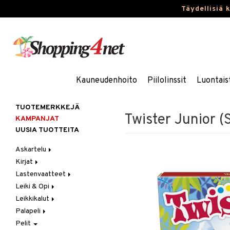
Täydellisiä 
Kauneudenhoito
Piilolinssit
Luontais
TUOTEMERKKEJÄ
Twister Junior (
KAMPANJAT
UUSIA TUOTTEITA
Askartelu
Kirjat
Askartelumateriaalit
Lastenvaatteet
Askartelusetti
Askartelukirjat
Leiki & Opi
Helmet
Maalauskirjat
Alaosat
Leikkikalut
Koulutarvikkeet
Päiväkirjat
Alusvaatteet & Sukat
Opetuslelut
Leggingsit
Palapeli
Muovailuvaha
Kengät
Oppimispelit
Ajoneuvot
Pelit
Piirrä ja maalaa
Mekot
Soittimet
Eläimet
1000 palaa
Autoradat