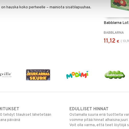
e on hauska koko perheelle – mainiota sisätilapuuhaa.
Babblarna Lot
BABBLARNA
11,12
(
13,
€
MITUKSET
EDULLISET HINNAT
00 tehdyt tilaukset lähetetään
Ostamalla suuria eriä tuotteita 
mana päivänä
voimme pitää hinnat alhaisina juuri
Voit olla varma, että teet löytöjä 