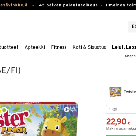
kesävinkkejä
-
45 päivän palautusoikeus -
Ilmainen toim
tuotteet
Apteekki
Fitness
Koti & Sisustus
Lelut, Lap
Shopp
SE/FI)
Twiste
22,90
€
Maksa osamaksul