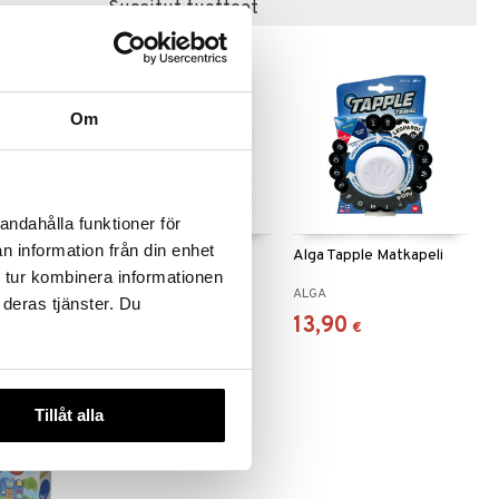
Suositut tuotteet
Om
andahålla funktioner för
n information från din enhet
Alga Tapple
Alga Tapple Matkapeli
 tur kombinera informationen
ALGA
ALGA
 deras tjänster. Du
24,90
13,90
€
€
-20%
Tillåt alla