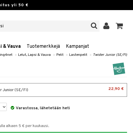
itus yli 50 €
si & Vauva
Tuotemerkkejä
Kampanjat
ing4net
»
Lelut, Lapsi & Vauva
»
Pelit
»
Lastenpelit
»
Twister Junior (SE/FI)
22,90 €
r Junior (SE/FI)
Varastossa, lähetetään heti
la alkaen 5 € per kuukausi.