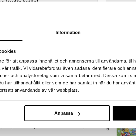
a löydöt kotiin!
isuuteen tehdä löytöjä suuresta ALEstamme. Juuri
mme suuren valikoiman jännittäviä tuotteita
a hinnoilla!
Information
massa 31.8.2026 asti mutta ole nopea -
otteesi voivat päästä loppumaan!
i ale-löydöt »
cookies
e för att anpassa innehållet och annonserna till användarna, tillh
vår trafik. Vi vidarebefordrar även sådana identifierare och anna
ALF Zoo
skaa Twister Junior -pelin seurassa, se on
nnons- och analysföretag som vi samarbetar med. Dessa kan i sin
psen myötä!
ALF
har tillhandahållit eller som de har samlat in när du har använt
4,90
desta lähtien ja se sisältää kaksipuoleisien
€
ortsatt användande av vår webbplats.
lle käännettävän kiekon.
 pyörittää lapsi kiekkoa tutustuakseen safariin.
stamisessa ja eläinten äänten ja liikkeiden
kampanja
Anpassa
imal Partya tasolla 2. Pyöritä kiekkoa nähdäksesi,
e pelaajat laittavat jalkansa tai kätensä. Voittaja on