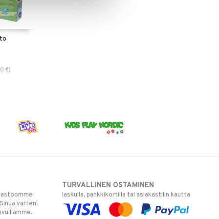
to
90
€
)
TURVALLINEN OSTAMINEN
varastoomme
laskulla, pankkikortilla tai asiakastilin kautta
 Sinua varten!
sivuillamme.