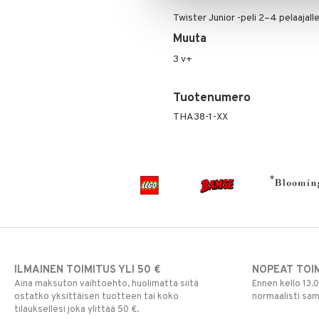
Twister Junior -peli 2–4 pelaajall
Muuta
3 v+
Tuotenumero
THA38-1-XX
ILMAINEN TOIMITUS YLI 50 €
NOPEAT TOI
Aina maksuton vaihtoehto, huolimatta siitä
Ennen kello 13.
ostatko yksittäisen tuotteen tai koko
normaalisti sa
tilauksellesi joka ylittää 50 €.