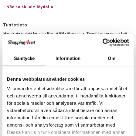
Näe kaikki ale-löydöt »
umi
le
Tuotetieto
 Patrol
Hauskoja pelejä lapsille Peppi Pitkätossulta! Tavoitteena on siirtyä
pesästään keskellä olevaan maaliin kaikkien neljän pelinappulansa
pi Pitkätossu
kanssa nopeammin kuin vastustajansa.
sa Possu
Fiaspeli on puinen ja sisältää 1 pelilaudan, 16 pelinappulaa neljässä eri
Samtycke
Information
Om
värissä, 1 nopan ja pelisäännöt. Hauska peli lapsille, joka tarjoaa
 MASKS
leikkisää hauskuutta koko perheelle! Pelisäännöt löydät
pakkauksesta.
kemon
Peppi - Leiki maailman vahvimman tytön kanssa! Ei ole ihme, että
Denna webbplats använder cookies
ållan
Peppi on monen lapsen suosikki. Astrid Lindgrenin kertomukset Peppi
Vi använder enhetsidentifierare för att anpassa innehållet
Pitkätossusta viihdyttävät edelleen lapsia ja Ingrid Vang Nymanin
er Mario
klassiset kuvitukset antavat leluille leikkisää eloa.
och annonserna till användarna, tillhandahålla funktioner
ru & Pesonen
Muuta
för sociala medier och analysera vår trafik. Vi
vidarebefordrar även sådana identifierare och annan
3 vuotta+
information från din enhet till de sociala medier och
annons- och analysföretag som vi samarbetar med.
Tuotenumero
Dessa kan i sin tur kombinera informationen med annan