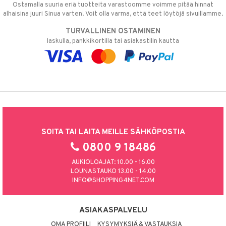
Ostamalla suuria eriä tuotteita varastoomme voimme pitää hinnat
alhaisina juuri Sinua varten! Voit olla varma, että teet löytöjä sivuillamme.
TURVALLINEN OSTAMINEN
laskulla, pankkikortilla tai asiakastilin kautta
SOITA TAI LAITA MEILLE SÄHKÖPOSTIA
0800 9 18486
AUKIOLOAJAT: 10.00 - 16.00
LOUNASTAUKO 13.00 - 14.00
INFO@SHOPPING4NET.COM
ASIAKASPALVELU
OMA PROFIILI
KYSYMYKSIÄ & VASTAUKSIA