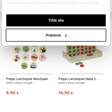
TPN22-1-XX
information som du har tillhandahållit eller som de har
samlat in när du har använt deras tjänster. Du godkänner
våra cookies vid fortsatt användande av vår webbplats.
Vinkkejä sinulle
Tillåt alla
Anpassa
Peppi Lastenpeli Muistipeli
Peppi Lastenpeli Neljä Suoraan
PIPPI LÅNGSTRUMP
PIPPI LÅNGSTRUMP
9,90
14,50
€
€