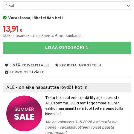
keet
O Minecraft
entarvikkeita
gformers
blarna
ten Huonekalut
taleikit
ten aterimet
elut
inkolasit
ta
GO Ninjago
ens Barn
Varastossa, lähetetään heti
ikat
tman
tot
oleikit
ka- & Säilytyslaatikot
neuvot
ut ja lakit
ysitterit
isuus
13,91
GO Speed Champions
ållan
kalut
libompa
lytys
opelit
tipullot & Tarvikkeet
iviteettilelut
starvikkeita
uviltti
€
Maksa osamaksulla alkaen 4 € per kuukausi.
GO Spidey
ffi Love
ney
gyn vaatteet
ipullot & Tarvikkeet
elyvaunut
ut
iilit
LISÄÄ OSTOSKORIIN
O Super Heroes
mintahahmot
ney Prinsessat
ettävät lelut
ut
ulelut & helistimet
ic
eli
apussit
uvajumppa
LISÄÄ TOIVELISTALLE
KIRJOITA ARVOSTELU
zen
KERRO YSTÄVÄLLE
mähäkkimies
ALE - on aika napsauttaa löydöt kotiin!
ry Potter
Tartu tilaisuuteen tehdä löytöjä suuresta
lo Kitty
ALEstamme. Juuri nyt tarjoamme suuren
valikoiman jännittäviä tuotteita alennetuilla
.L.
hinnoilla!
mmi Lehmä
Ale on voimassa 31.8.2026 asti mutta ole
nopea - suosikkituotteesi voivat päästä
le
loppumaan!