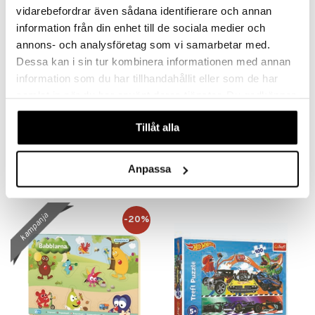
vidarebefordrar även sådana identifierare och annan
information från din enhet till de sociala medier och
annons- och analysföretag som vi samarbetar med.
Dessa kan i sin tur kombinera informationen med annan
information som du har tillhandahållit eller som de har
samlat in när du har använt deras tjänster. Du godkänner
våra cookies vid fortsatt användande av vår webbplats.
Tillåt alla
Babblarna Aktiviteettipalapeli Minun Talossani
Mimmi Lehmä Kuutiopalapeli 9 Palaa
BABBLARNA
PELIKO
15,92
11,90
19,90
€
(
€
)
€
Anpassa
kampanja
-20%