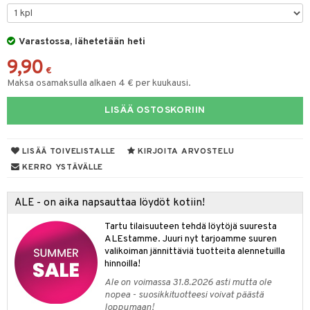
na/Äiti
O Minecraft
entarvikkeita
gformers
blarna
taleikit
kut
elut
kaus & imetys
us
GO Ninjago
ens Barn
Varastossa, lähetetään heti
ikat
tman
oleikit
eenvarjot
neuvot
istelu
nen
9,90
GO Speed Champions
ållan
kalut
libompa
opelit
iviteettilelut
mput
€
lalaput
keet
Maksa osamaksulla alkaen 4 € per kuukausi.
GO Spidey
ffi Love
ney
elyvaunut
ten Huonekalut
ten aterimet
inkolasit
ta
LISÄÄ OSTOSKORIIN
O Super Heroes
mintahahmot
ney Prinsessat
ettävät lelut
tot
ka- & Säilytyslaatikot
ut ja lakit
ysitterit
isuus
ic
eli
lytys
tipullot & Tarvikkeet
starvikkeita
uviltti
LISÄÄ TOIVELISTALLE
KIRJOITA ARVOSTELU
zen
gyn vaatteet
ipullot & Tarvikkeet
ut
iilit
KERRO YSTÄVÄLLE
mähäkkimies
ut
ulelut & helistimet
ALE - on aika napsauttaa löydöt kotiin!
ry Potter
apussit
uvajumppa
Tartu tilaisuuteen tehdä löytöjä suuresta
lo Kitty
ALEstamme. Juuri nyt tarjoamme suuren
valikoiman jännittäviä tuotteita alennetuilla
.L.
hinnoilla!
mmi Lehmä
Ale on voimassa 31.8.2026 asti mutta ole
nopea - suosikkituotteesi voivat päästä
le
loppumaan!