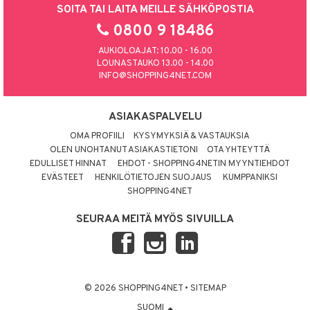
SOITA TAI LAITA MEILLE SÄHKÖPOSTIA
0800 9 18486
AUKIOLOAJAT: 10.00 - 16.00
LOUNASTAUKO 13.00 - 14.00
INFO@SHOPPING4NET.COM
ASIAKASPALVELU
OMA PROFIILI
KYSYMYKSIÄ & VASTAUKSIA
OLEN UNOHTANUT ASIAKASTIETONI
OTA YHTEYTTÄ
EDULLISET HINNAT
EHDOT - SHOPPING4NETIN MYYNTIEHDOT
EVÄSTEET
HENKILÖTIETOJEN SUOJAUS
KUMPPANIKSI
SHOPPING4NET
SEURAA MEITÄ MYÖS SIVUILLA
© 2026 SHOPPING4NET
•
SITEMAP
SUOMI