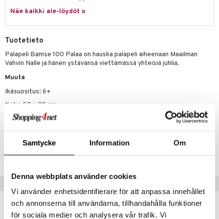
Näe kaikki ale-löydöt »
umi
le
Tuotetieto
 Patrol
Palapeli Bamse 100 Palaa on hauska palapeli aiheenaan Maailman
Vahvin Nalle ja hänen ystävänsä viettämässä yhteisiä juhlia.
pi Pitkätossu
Muuta
sa Possu
Ikäsuositus: 6+
 MASKS
Koko 50 x 30 cm
kemon
ållan
Tuotenumero
Samtycke
Information
Om
er Mario
TEN98-1-XX
ru & Pesonen
Denna webbplats använder cookies
Suositut tuotteet
Vi använder enhetsidentifierare för att anpassa innehållet
och annonserna till användarna, tillhandahålla funktioner
kampanja
-20%
för sociala medier och analysera vår trafik. Vi