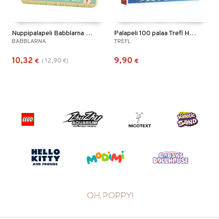
Nuppipalapeli Babblarna 8 palaa
Palapeli 100 palaa Trefl Hot Wheels
BABBLARNA
TREFL
10,32
9,90
12,90
€
(
€
)
€