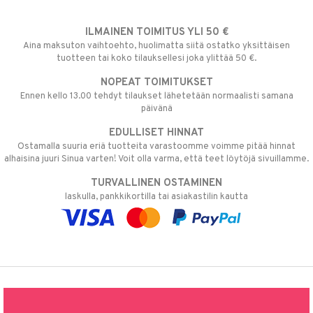
ILMAINEN TOIMITUS YLI 50 €
Aina maksuton vaihtoehto, huolimatta siitä ostatko yksittäisen
tuotteen tai koko tilauksellesi joka ylittää 50 €.
NOPEAT TOIMITUKSET
Ennen kello 13.00 tehdyt tilaukset lähetetään normaalisti samana
päivänä
EDULLISET HINNAT
Ostamalla suuria eriä tuotteita varastoomme voimme pitää hinnat
alhaisina juuri Sinua varten! Voit olla varma, että teet löytöjä sivuillamme.
TURVALLINEN OSTAMINEN
laskulla, pankkikortilla tai asiakastilin kautta