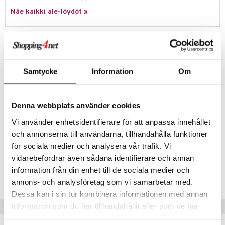
Näe kaikki ale-löydöt »
umi
le
Tuotetieto
 Patrol
Tutustu ainutlaatuiseen ja hauskaan kolmiulotteiseen
palapelikonseptiin – Ravensburgerin 3D-palapelit! Easy Click -
pi Pitkätossu
Samtycke
Information
Om
tekniikan ansiosta palapelin palat sopivat täydellisesti yhteen.
sa Possu
Rakenna vaikuttavia 3D-objekteja yksilöllisesti muotoilluilla ja
taivutettavilla palapelin paloilla – liimaa ei tarvita!
 MASKS
Denna webbplats använder cookies
Mitat
: noin 12,9 dm halkaisijaltaan.
kemon
Muuta
Vi använder enhetsidentifierare för att anpassa innehållet
och annonserna till användarna, tillhandahålla funktioner
ållan
6 vuotta+
för sociala medier och analysera vår trafik. Vi
er Mario
vidarebefordrar även sådana identifierare och annan
Tuotenumero
ru & Pesonen
information från din enhet till de sociala medier och
TRE62-1-XX
annons- och analysföretag som vi samarbetar med.
Dessa kan i sin tur kombinera informationen med annan
information som du har tillhandahållit eller som de har
Vinkkejä sinulle
samlat in när du har använt deras tjänster. Du godkänner