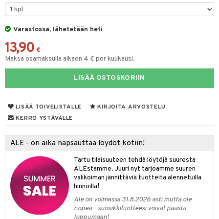
na/Äiti
O Minecraft
entarvikkeita
gformers
blarna
taleikit
kut
elut
kaus & imetys
us
GO Ninjago
ens Barn
Varastossa, lähetetään heti
ikat
tman
oleikit
eenvarjot
neuvot
istelu
nen
13,90
GO Speed Champions
ållan
kalut
libompa
opelit
iviteettilelut
mput
€
lalaput
keet
Maksa osamaksulla alkaen 4 € per kuukausi.
GO Spidey
ffi Love
ney
elyvaunut
ten Huonekalut
ten aterimet
inkolasit
ta
LISÄÄ OSTOSKORIIN
O Super Heroes
mintahahmot
ney Prinsessat
ettävät lelut
tot
ka- & Säilytyslaatikot
ut ja lakit
ysitterit
isuus
ic
eli
lytys
tipullot & Tarvikkeet
starvikkeita
uviltti
LISÄÄ TOIVELISTALLE
KIRJOITA ARVOSTELU
zen
gyn vaatteet
ipullot & Tarvikkeet
ut
iilit
KERRO YSTÄVÄLLE
mähäkkimies
ut
ulelut & helistimet
ALE - on aika napsauttaa löydöt kotiin!
ry Potter
apussit
uvajumppa
Tartu tilaisuuteen tehdä löytöjä suuresta
lo Kitty
ALEstamme. Juuri nyt tarjoamme suuren
valikoiman jännittäviä tuotteita alennetuilla
.L.
hinnoilla!
mmi Lehmä
Ale on voimassa 31.8.2026 asti mutta ole
nopea - suosikkituotteesi voivat päästä
le
loppumaan!