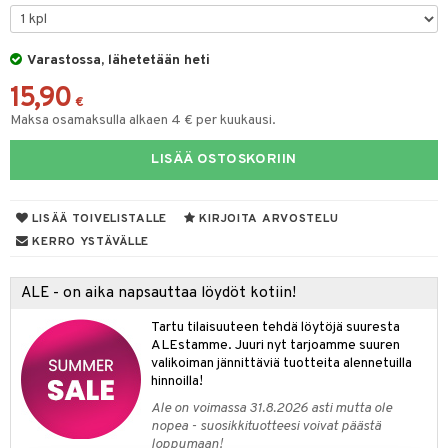
na/Äiti
O Minecraft
entarvikkeita
gformers
blarna
taleikit
kut
elut
kaus & imetys
us
GO Ninjago
ens Barn
Varastossa, lähetetään heti
ikat
tman
oleikit
eenvarjot
neuvot
istelu
nen
15,90
GO Speed Champions
ållan
kalut
libompa
opelit
iviteettilelut
mput
€
lalaput
keet
Maksa osamaksulla alkaen 4 € per kuukausi.
GO Spidey
ffi Love
ney
elyvaunut
ten Huonekalut
ten aterimet
inkolasit
ta
LISÄÄ OSTOSKORIIN
O Super Heroes
mintahahmot
ney Prinsessat
ettävät lelut
tot
ka- & Säilytyslaatikot
ut ja lakit
ysitterit
isuus
ic
eli
lytys
tipullot & Tarvikkeet
starvikkeita
uviltti
LISÄÄ TOIVELISTALLE
KIRJOITA ARVOSTELU
zen
gyn vaatteet
ipullot & Tarvikkeet
ut
iilit
KERRO YSTÄVÄLLE
mähäkkimies
ut
ulelut & helistimet
ALE - on aika napsauttaa löydöt kotiin!
ry Potter
apussit
uvajumppa
Tartu tilaisuuteen tehdä löytöjä suuresta
lo Kitty
ALEstamme. Juuri nyt tarjoamme suuren
valikoiman jännittäviä tuotteita alennetuilla
.L.
hinnoilla!
mmi Lehmä
Ale on voimassa 31.8.2026 asti mutta ole
nopea - suosikkituotteesi voivat päästä
le
loppumaan!