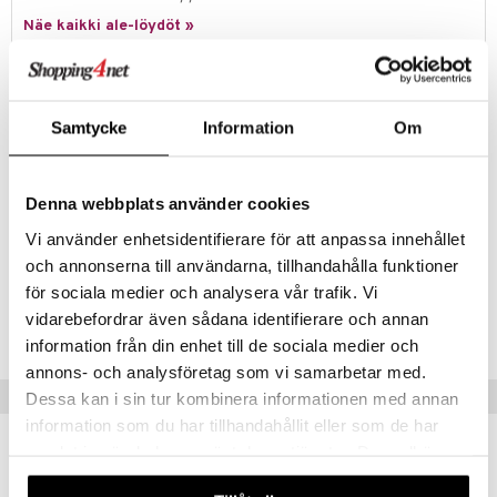
Näe kaikki ale-löydöt »
umi
le
Tuotetieto
 Patrol
Palapeli 1000 Palaa Copenhagen Denmarkissa on aiheena kuuluissa
Samtycke
Information
Om
Kööpenhaminan Nyhavn, värikkäät talot, terassit ja laivat kanavassa.
pi Pitkätossu
Mitat
: 70 x 50 cm
sa Possu
Denna webbplats använder cookies
Muuta
 MASKS
14 v+
Vi använder enhetsidentifierare för att anpassa innehållet
kemon
och annonserna till användarna, tillhandahålla funktioner
för sociala medier och analysera vår trafik. Vi
Tuotenumero
ållan
vidarebefordrar även sådana identifierare och annan
TRE33-1-XX
er Mario
information från din enhet till de sociala medier och
annons- och analysföretag som vi samarbetar med.
ru & Pesonen
Vinkkejä sinulle
Dessa kan i sin tur kombinera informationen med annan
information som du har tillhandahållit eller som de har
samlat in när du har använt deras tjänster. Du godkänner
våra cookies vid fortsatt användande av vår webbplats.