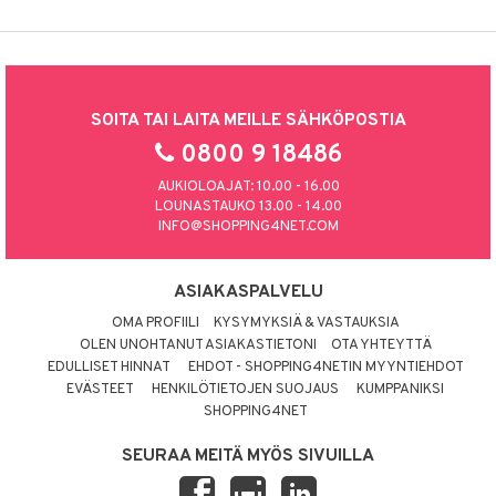
SOITA TAI LAITA MEILLE SÄHKÖPOSTIA
0800 9 18486
AUKIOLOAJAT: 10.00 - 16.00
LOUNASTAUKO 13.00 - 14.00
INFO@SHOPPING4NET.COM
ASIAKASPALVELU
OMA PROFIILI
KYSYMYKSIÄ & VASTAUKSIA
OLEN UNOHTANUT ASIAKASTIETONI
OTA YHTEYTTÄ
EDULLISET HINNAT
EHDOT - SHOPPING4NETIN MYYNTIEHDOT
EVÄSTEET
HENKILÖTIETOJEN SUOJAUS
KUMPPANIKSI
SHOPPING4NET
SEURAA MEITÄ MYÖS SIVUILLA