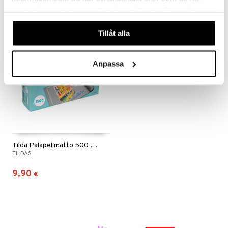
11,90
11,90
€
€
samlat in när du har använt deras tjänster. Du godkänner
våra cookies vid fortsatt användande av vår webbplats.
Tillåt alla
Anpassa
Tilda Palapelimatto 500 - 1500 Palaa
TILDAS
9,90
€