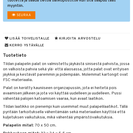
na/Äiti
tuotetta ja saada tietoa sähköpostitse kun sitä saapuu taas
myyntiin.
O Minecraft
entarvikkeita
gformers
blarna
taleikit
kut
elut
kaus & imetys
us
SEURAA
GO Ninjago
ens Barn
ikat
tman
oleikit
eenvarjot
neuvot
istelu
nen
GO Speed Champions
ållan
kalut
libompa
opelit
iviteettilelut
mput
lalaput
keet
GO Spidey
ffi Love
LISÄÄ TOIVELISTALLE
KIRJOITA ARVOSTELU
ney
elyvaunut
ten Huonekalut
ten aterimet
inkolasit
ta
KERRO YSTÄVÄLLE
O Super Heroes
mintahahmot
ney Prinsessat
ettävät lelut
tot
ka- & Säilytyslaatikot
ut ja lakit
ysitterit
isuus
Tuotetieto
ic
eli
lytys
tipullot & Tarvikkeet
starvikkeita
uviltti
Tildan palapelin palat on valmistettu jäykästä sinisestä pahvista, jossa
on valkoista pahvia sekä ylä- että alaosassa, jotta palat ovat erityisen
zen
gyn vaatteet
ipullot & Tarvikkeet
ut
iilit
jäykkiä ja kestävät paremmin ja pidempään. Molemmat kartongit ovat
FSC-materiaalia.
mähäkkimies
ut
ulelut & helistimet
Palat on kerätty kauniiseen organzapussiin, jota ei heitetä pois
ry Potter
apussit
uvajumppa
avaamisen jälkeen ja jota voi käyttää uudelleen ja uudelleen. Pussi
vähentää palojen katoamisen vaaraa, kun avaat laatikon.
lo Kitty
Tildan laatikko on pienempi kuin useimmat muut palapelilaatikot. Tällä
.L.
pyritään tarkoituksella vähentämään sekä materiaalien käyttöä että
kuljetuksen vaikutuksia, mikä vähentää ympäristövaikutuksia.
mmi Lehmä
Palapelin mitat
: 70 x 50 cm.
le