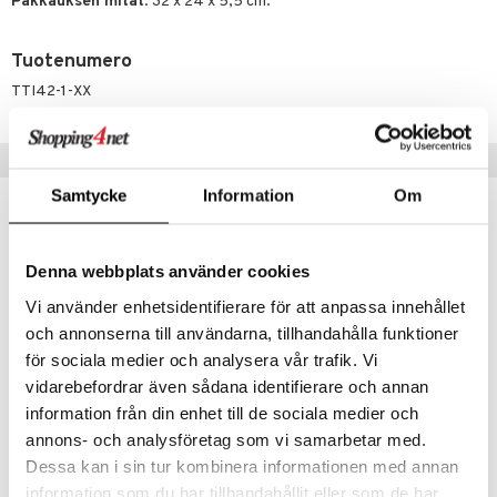
Pakkauksen mitat
: 32 x 24 x 5,5 cm.
umi
Tuotenumero
le
TTI42-1-XX
 Patrol
pi Pitkätossu
Vinkkejä sinulle
sa Possu
Samtycke
Information
Om
 MASKS
kemon
Denna webbplats använder cookies
ållan
Vi använder enhetsidentifierare för att anpassa innehållet
och annonserna till användarna, tillhandahålla funktioner
er Mario
för sociala medier och analysera vår trafik. Vi
ru & Pesonen
vidarebefordrar även sådana identifierare och annan
information från din enhet till de sociala medier och
annons- och analysföretag som vi samarbetar med.
Palapeli 1000 Palaa Drinkit
Palapeli 1000 Palaa Puutarhatyöt
TILDAS
TILDAS
Dessa kan i sin tur kombinera informationen med annan
information som du har tillhandahållit eller som de har