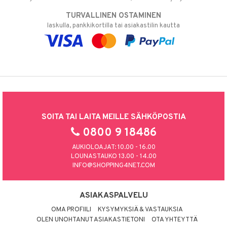
TURVALLINEN OSTAMINEN
laskulla, pankkikortilla tai asiakastilin kautta
SOITA TAI LAITA MEILLE SÄHKÖPOSTIA
0800 9 18486
AUKIOLOAJAT: 10.00 - 16.00
LOUNASTAUKO 13.00 - 14.00
INFO@SHOPPING4NET.COM
ASIAKASPALVELU
OMA PROFIILI
KYSYMYKSIÄ & VASTAUKSIA
OLEN UNOHTANUT ASIAKASTIETONI
OTA YHTEYTTÄ