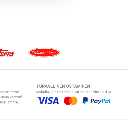
TURVALLINEN OSTAMINEN
varastoomme
laskulla, pankkikortilla tai asiakastilin kautta
 Sinua varten!
sivuillamme.