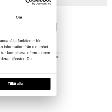
Vinkkejä sinulle
Om
andahålla funktioner för
n information från din enhet
 tur kombinera informationen
 Palaa
Tilda Palapelimatto 500
 deras tjänster. Du
- 1500 Palaa
TILDAS
9,90
€
Tillåt alla