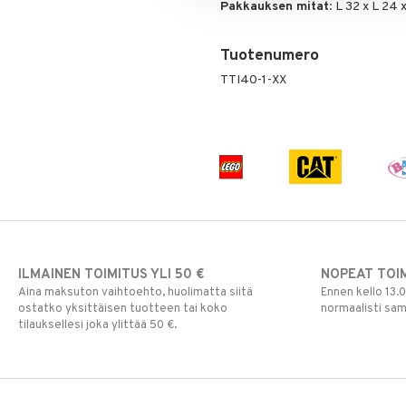
Pakkauksen mitat
: L 32 x L 24 
Tuotenumero
TTI40-1-XX
ILMAINEN TOIMITUS YLI 50 €
NOPEAT TOI
Aina maksuton vaihtoehto, huolimatta siitä
Ennen kello 13.
ostatko yksittäisen tuotteen tai koko
normaalisti sa
tilauksellesi joka ylittää 50 €.