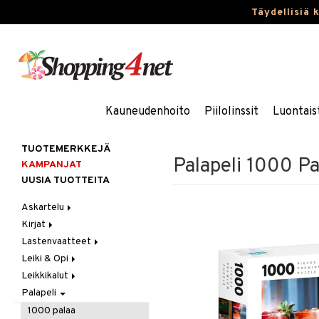
Täydellisiä 
Kauneudenhoito
Piilolinssit
Luontais
TUOTEMERKKEJÄ
Palapeli 1000 Pa
KAMPANJAT
UUSIA TUOTTEITA
Askartelu
Kirjat
Askartelumateriaalit
Lastenvaatteet
Askartelusetti
Askartelukirjat
Leiki & Opi
Helmet
Maalauskirjat
Alaosat
Leikkikalut
Koulutarvikkeet
Päiväkirjat
Alusvaatteet & Sukat
Opetuslelut
Leggingsit
Palapeli
Muovailuvaha
Kengät
Oppimispelit
Ajoneuvot
Piirrä ja maalaa
Mekot
Soittimet
Eläimet
Autoradat
1000 palaa