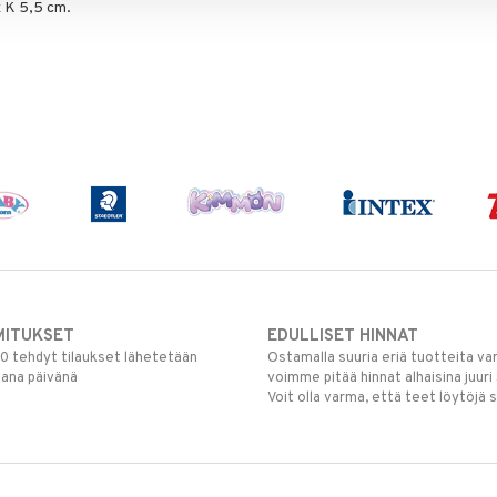
x K 5,5 cm.
MITUKSET
EDULLISET HINNAT
00 tehdyt tilaukset lähetetään
Ostamalla suuria eriä tuotteita 
mana päivänä
voimme pitää hinnat alhaisina juuri
Voit olla varma, että teet löytöjä 