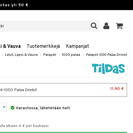
itus yli 50 €
si & Vauva
Tuotemerkkejä
Kampanjat
»
Lelut, Lapsi & Vauva
»
Palapeli
»
1000 palaa
»
Palapeli 1000 Palaa Drinkit
11,90 €
li 1000 Palaa Drinkit
Varastossa, lähetetään heti
la alkaen 4 € per kuukausi.