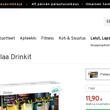
kesävinkkejä
-
45 päivän palautusoikeus -
Ilmainen toim
tuotteet
Apteekki
Fitness
Koti & Sisustus
Lelut, Lap
Shopping4net
laa Drinkit
Palape
11,90
€
Maksa osamaksul