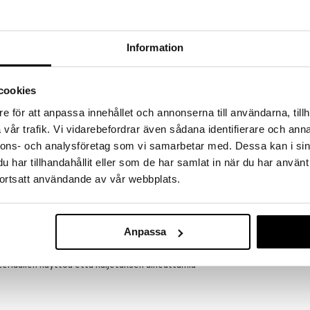
a löydöt kotiin!
isuuteen tehdä löytöjä suuresta ALEstamme. Juuri
mme suuren valikoiman jännittäviä tuotteita
Information
a hinnoilla!
massa 31.8.2026 asti mutta ole nopea -
otteesi voivat päästä loppumaan!
cookies
i ale-löydöt »
e för att anpassa innehållet och annonserna till användarna, tillh
vår trafik. Vi vidarebefordrar även sådana identifierare och anna
nnons- och analysföretag som vi samarbetar med. Dessa kan i sin
Palapeli 1000
har tillhandahållit eller som de har samlat in när du har använt
ttu jäykästä sinisestä pahvista, jossa on valkoista
Puutarhatyöt
jotta palat ovat erityisen jämäköitä ja kestävät
ortsatt användande av vår webbplats.
TILDAS
 kartongit on valmistettu FSC-materiaalista.
11,90
€
a-pussiin, jota ei heitetä pois avaamisen jälkeen ja
elleen. Pussi vähentää palojen katoamisen vaaraa, kun
Anpassa
seimmat muut palapelilaatikot. Tällä pyritään
eriaalien käyttöä että kuljetuksen aiheuttamia