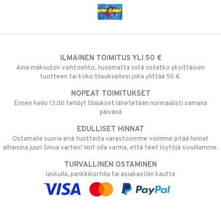
ILMAINEN TOIMITUS YLI 50 €
Aina maksuton vaihtoehto, huolimatta siitä ostatko yksittäisen
tuotteen tai koko tilauksellesi joka ylittää 50 €.
NOPEAT TOIMITUKSET
Ennen kello 13.00 tehdyt tilaukset lähetetään normaalisti samana
päivänä
EDULLISET HINNAT
Ostamalla suuria eriä tuotteita varastoomme voimme pitää hinnat
alhaisina juuri Sinua varten! Voit olla varma, että teet löytöjä sivuillamme.
TURVALLINEN OSTAMINEN
laskulla, pankkikortilla tai asiakastilin kautta