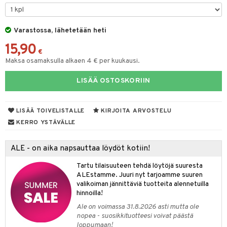
na/Äiti
O Minecraft
entarvikkeita
gformers
blarna
taleikit
kut
elut
kaus & imetys
us
GO Ninjago
ens Barn
Varastossa, lähetetään heti
ikat
tman
oleikit
eenvarjot
neuvot
istelu
nen
15,90
GO Speed Champions
ållan
kalut
libompa
opelit
iviteettilelut
mput
€
lalaput
keet
Maksa osamaksulla alkaen 4 € per kuukausi.
GO Spidey
ffi Love
ney
elyvaunut
ten Huonekalut
ten aterimet
inkolasit
ta
LISÄÄ OSTOSKORIIN
O Super Heroes
mintahahmot
ney Prinsessat
ettävät lelut
tot
ka- & Säilytyslaatikot
ut ja lakit
ysitterit
isuus
ic
eli
lytys
tipullot & Tarvikkeet
starvikkeita
uviltti
LISÄÄ TOIVELISTALLE
KIRJOITA ARVOSTELU
zen
gyn vaatteet
ipullot & Tarvikkeet
ut
iilit
KERRO YSTÄVÄLLE
mähäkkimies
ut
ulelut & helistimet
ALE - on aika napsauttaa löydöt kotiin!
ry Potter
apussit
uvajumppa
Tartu tilaisuuteen tehdä löytöjä suuresta
lo Kitty
ALEstamme. Juuri nyt tarjoamme suuren
valikoiman jännittäviä tuotteita alennetuilla
.L.
hinnoilla!
mmi Lehmä
Ale on voimassa 31.8.2026 asti mutta ole
nopea - suosikkituotteesi voivat päästä
le
loppumaan!