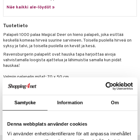
Näe kaikki ale-löydöt »
umi
le
Tuotetieto
 Patrol
Palapeli 1000 palaa Magical Deer on hieno palapeli, joka esittää
keskellä komeaa hirveä suurine sarvineen. Toisella puolella hirveä on
pi Pitkätossu
syksy ja talvi, ja toisella puolella on kevät ja kesä.
sa Possu
Ravensburgerin palapelit ovat hauska tapa harjoittaa aivoja
vahvistamalla loogista ajattelua ja lähimuistia samalla kun pidät
 MASKS
hauskaa!
kemon
Valmiin palapelin mitat: 70 x 50 cm.
ållan
Muuta
er Mario
n. 14 vuotta+
Samtycke
Information
Om
ru & Pesonen
Tuotenumero
TRE69-1-XX
Denna webbplats använder cookies
Vi använder enhetsidentifierare för att anpassa innehållet
Vinkkejä sinulle