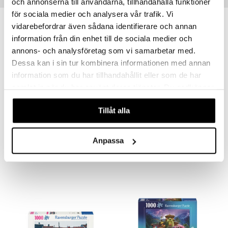
och annonserna till användarna, tillhandahålla funktioner
för sociala medier och analysera vår trafik. Vi
vidarebefordrar även sådana identifierare och annan
information från din enhet till de sociala medier och
annons- och analysföretag som vi samarbetar med.
Dessa kan i sin tur kombinera informationen med annan
information som du har tillhandahållit eller som de har
samlat in när du har använt deras tjänster. Du godkänner
våra cookies vid fortsatt användande av vår webbplats.
Tillåt alla
1000 palan palapeli Elämää järvellä
1000 palan palapeli Koirankävelyttäjä
RAVENSBURGER
RAVENSBURGER
Anpassa
14,90
14,90
€
€