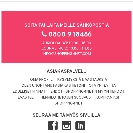
SOITA TAI LAITA MEILLE SÄHKÖPOSTIA
0800 9 18486
AUKIOLOAJAT: 10.00 - 16.00
LOUNASTAUKO 13.00 - 14.00
INFO@SHOPPING4NET.COM
ASIAKASPALVELU
OMA PROFIILI
KYSYMYKSIÄ & VASTAUKSIA
OLEN UNOHTANUT ASIAKASTIETONI
OTA YHTEYTTÄ
EDULLISET HINNAT
EHDOT - SHOPPING4NETIN MYYNTIEHDOT
EVÄSTEET
HENKILÖTIETOJEN SUOJAUS
KUMPPANIKSI
SHOPPING4NET
SEURAA MEITÄ MYÖS SIVUILLA