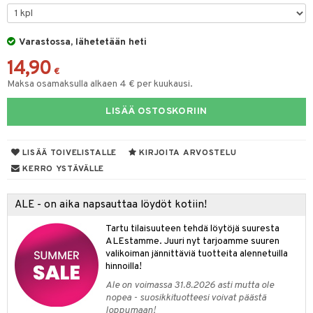
na/Äiti
O Minecraft
entarvikkeita
gformers
blarna
taleikit
kut
elut
kaus & imetys
us
GO Ninjago
ens Barn
Varastossa, lähetetään heti
ikat
tman
oleikit
eenvarjot
neuvot
istelu
nen
14,90
GO Speed Champions
ållan
kalut
libompa
opelit
iviteettilelut
mput
€
lalaput
keet
Maksa osamaksulla alkaen 4 € per kuukausi.
GO Spidey
ffi Love
ney
elyvaunut
ten Huonekalut
ten aterimet
inkolasit
ta
LISÄÄ OSTOSKORIIN
O Super Heroes
mintahahmot
ney Prinsessat
ettävät lelut
tot
ka- & Säilytyslaatikot
ut ja lakit
ysitterit
isuus
ic
eli
lytys
tipullot & Tarvikkeet
starvikkeita
uviltti
LISÄÄ TOIVELISTALLE
KIRJOITA ARVOSTELU
zen
gyn vaatteet
ipullot & Tarvikkeet
ut
iilit
KERRO YSTÄVÄLLE
mähäkkimies
ut
ulelut & helistimet
ALE - on aika napsauttaa löydöt kotiin!
ry Potter
apussit
uvajumppa
Tartu tilaisuuteen tehdä löytöjä suuresta
lo Kitty
ALEstamme. Juuri nyt tarjoamme suuren
valikoiman jännittäviä tuotteita alennetuilla
.L.
hinnoilla!
mmi Lehmä
Ale on voimassa 31.8.2026 asti mutta ole
nopea - suosikkituotteesi voivat päästä
le
loppumaan!