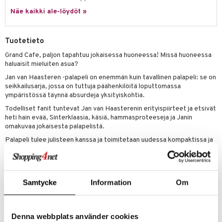
Näe kaikki ale-löydöt »
umi
le
Tuotetieto
 Patrol
Grand Cafe, paljon tapahtuu jokaisessa huoneessa! Missä huoneessa
haluaisit mieluiten asua?
pi Pitkätossu
Jan van Haasteren -palapeli on enemmän kuin tavallinen palapeli: se on
sa Possu
seikkailusarja, jossa on tuttuja päähenkilöitä loputtomassa
ympäristössä täynnä absurdeja yksityiskohtia.
 MASKS
Todelliset fanit tuntevat Jan van Haasterenin erityispiirteet ja etsivät
kemon
heti hain evää, Sinterklaasia, käsiä, hammasproteeseja ja Janin
omakuvaa jokaisesta palapelistä.
ållan
Palapeli tulee julisteen kanssa ja toimitetaan uudessa kompaktissa ja
kestävässä palapelilaatikossa.
er Mario
Koottu palapeli mittaa: 68 x 49 cm.
ru & Pesonen
Muuta
Samtycke
Information
Om
n. 12 vuotta+
Denna webbplats använder cookies
Tuotenumero