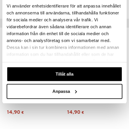
TJH56-1-XX
Vi använder enhetsidentifierare för att anpassa innehållet
och annonserna till användarna, tillhandahålla funktioner
för sociala medier och analysera vår trafik. Vi
Vinkkejä sinulle
vidarebefordrar även sådana identifierare och annan
information från din enhet till de sociala medier och
annons- och analysföretag som vi samarbetar med.
Dessa kan i sin tur kombinera informationen med annan
information som du har tillhandahållit eller som de har
samlat in när du har använt deras tjänster. Du godkänner
våra cookies vid fortsatt användande av vår webbplats.
Tillåt alla
Anpassa
1000 palan palapeli JvH Eleven City Ice Tour
1000 palan palapeli JvH Jääkiekko
JAN VAN HAASTEREN
JAN VAN HAASTEREN
14,90
14,90
€
€