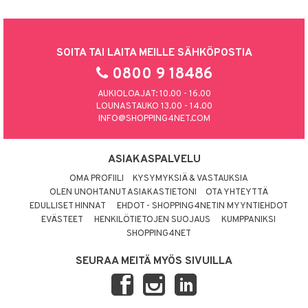
SOITA TAI LAITA MEILLE SÄHKÖPOSTIA
0800 9 18486
AUKIOLOAJAT: 10.00 - 16.00
LOUNASTAUKO 13.00 - 14.00
INFO@SHOPPING4NET.COM
ASIAKASPALVELU
OMA PROFIILI
KYSYMYKSIÄ & VASTAUKSIA
OLEN UNOHTANUT ASIAKASTIETONI
OTA YHTEYTTÄ
EDULLISET HINNAT
EHDOT - SHOPPING4NETIN MYYNTIEHDOT
EVÄSTEET
HENKILÖTIETOJEN SUOJAUS
KUMPPANIKSI
SHOPPING4NET
SEURAA MEITÄ MYÖS SIVUILLA