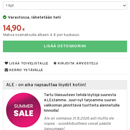
na/Äiti
O Minecraft
entarvikkeita
gformers
blarna
taleikit
kut
elut
kaus & imetys
us
GO Ninjago
ens Barn
Varastossa, lähetetään heti
ikat
tman
oleikit
eenvarjot
neuvot
istelu
nen
14,90
GO Speed Champions
ållan
kalut
libompa
opelit
iviteettilelut
mput
€
lalaput
keet
Maksa osamaksulla alkaen 4 € per kuukausi.
GO Spidey
ffi Love
ney
elyvaunut
ten Huonekalut
ten aterimet
inkolasit
ta
LISÄÄ OSTOSKORIIN
O Super Heroes
mintahahmot
ney Prinsessat
ettävät lelut
tot
ka- & Säilytyslaatikot
ut ja lakit
ysitterit
isuus
ic
eli
lytys
tipullot & Tarvikkeet
starvikkeita
uviltti
LISÄÄ TOIVELISTALLE
KIRJOITA ARVOSTELU
zen
gyn vaatteet
ipullot & Tarvikkeet
ut
iilit
KERRO YSTÄVÄLLE
mähäkkimies
ut
ulelut & helistimet
ALE - on aika napsauttaa löydöt kotiin!
ry Potter
apussit
uvajumppa
Tartu tilaisuuteen tehdä löytöjä suuresta
lo Kitty
ALEstamme. Juuri nyt tarjoamme suuren
valikoiman jännittäviä tuotteita alennetuilla
.L.
hinnoilla!
mmi Lehmä
Ale on voimassa 31.8.2026 asti mutta ole
nopea - suosikkituotteesi voivat päästä
le
loppumaan!