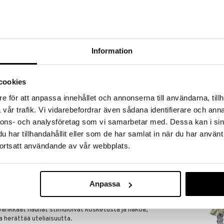
a löydöt kotiin!
isuuteen tehdä löytöjä suuresta ALEstamme. Juuri
mme suuren valikoiman jännittäviä tuotteita
a hinnoilla!
Information
massa 31.8.2026 asti mutta ole nopea -
otteesi voivat päästä loppumaan!
i ale-löydöt »
cookies
e för att anpassa innehållet och annonserna till användarna, tillh
vår trafik. Vi vidarebefordrar även sådana identifierare och anna
Taf Toys Bre
hmeä aktiviteettilelu ja purulelu, täynnä tekstuureja,
nnons- och analysföretag som vi samarbetar med. Dessa kan i sin
Aktiviteettile
TAF TOYS
har tillhandahållit eller som de har samlat in när du har använt
un vauva tutkii helistimiä, rapinaa ja muuta.
14,90
ortsatt användande av vår webbplats.
€
n, lastenvaunuihin tai hoitolaukkuihin, jotta lapsellasi
keellä ollessaan.
Anpassa
a kankaista sekä BPA- ja ftalaattivapaasta muovista
kkiin.
värikkäät nauhat stimuloivat kosketusta ja näköä,
ja herättää uteliaisuutta.