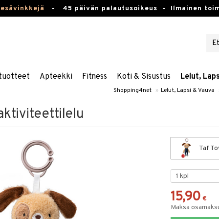
kesävinkkejä
-
45 päivän palautusoikeus -
Ilmainen toim
tuotteet
Apteekki
Fitness
Koti & Sisustus
Lelut, Lap
Shopping4net
»
Lelut, Lapsi & Vauva
aktiviteettilelu
Taf Toy
15,90
€
Maksa osamaksul