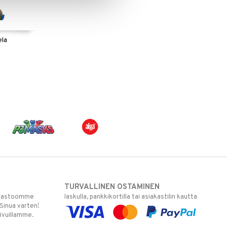
ela
TURVALLINEN OSTAMINEN
varastoomme
laskulla, pankkikortilla tai asiakastilin kautta
 Sinua varten!
sivuillamme.