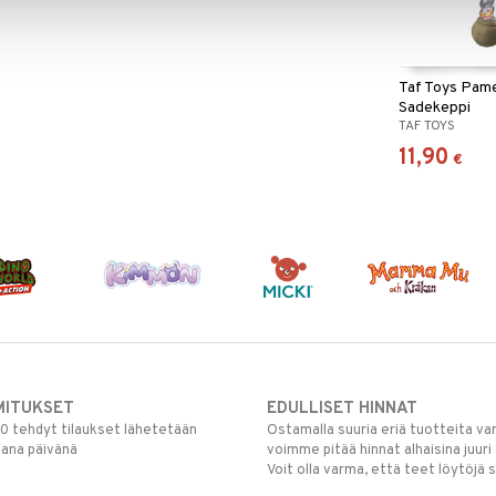
Taf Toys Pam
Sadekeppi
TAF TOYS
11,90
€
MITUKSET
EDULLISET HINNAT
00 tehdyt tilaukset lähetetään
Ostamalla suuria eriä tuotteita 
mana päivänä
voimme pitää hinnat alhaisina juuri
Voit olla varma, että teet löytöjä 