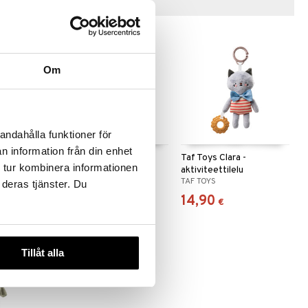
Vinkkejä sinulle
Om
andahålla funktioner för
n information från din enhet
ndon
Taf Toys Brendon
Taf Toys Clara -
 tur kombinera informationen
lu
Helistin
aktiviteettilelu
TAF TOYS
TAF TOYS
 deras tjänster. Du
9,50
14,90
€
€
Tillåt alla