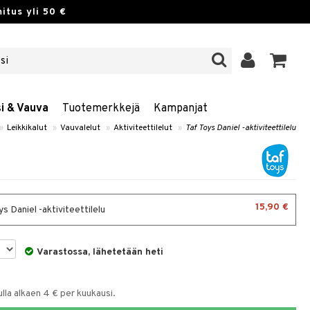
itus yli 50 €
si & Vauva
Tuotemerkkejä
Kampanjat
»
Leikkikalut
»
Vauvalelut
»
Aktiviteettilelut
»
Taf Toys Daniel -aktiviteettilelu
15,90 €
s Daniel -aktiviteettilelu
Varastossa, lähetetään heti
la alkaen 4 € per kuukausi.