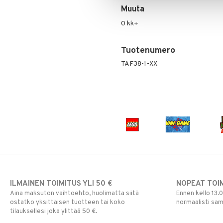
Vesipullot & Tarvikkeet
Muuta
Muut
Purulelut & helistimet
Rahapussit
Vauvajumppa
0 kk+
Tuotenumero
TAF38-1-XX
ILMAINEN TOIMITUS YLI 50 €
NOPEAT TOI
Aina maksuton vaihtoehto, huolimatta siitä
Ennen kello 13.
ostatko yksittäisen tuotteen tai koko
normaalisti sa
tilauksellesi joka ylittää 50 €.