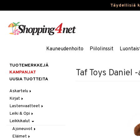
Täydellisiä 
Kauneudenhoito
Piilolinssit
Luontais
TUOTEMERKKEJÄ
Taf Toys Daniel -
KAMPANJAT
UUSIA TUOTTEITA
Askartelu
Kirjat
Askartelumateriaalit
Lastenvaatteet
Askartelusetti
Askartelukirjat
Leiki & Opi
Helmet
Maalauskirjat
Alaosat
Leikkikalut
Koulutarvikkeet
Päiväkirjat
Alusvaatteet & Sukat
Opetuslelut
Leggingsit
Muovailuvaha
Kengät
Oppimispelit
Ajoneuvot
Piirrä ja maalaa
Mekot
Soittimet
Eläimet
Autoradat