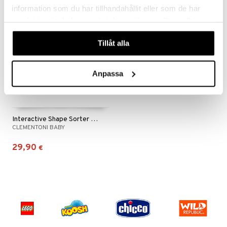
information som du har tillhandahållit eller som de har
samlat in när du har använt deras tjänster. Du godkänner
våra cookies vid fortsatt användande av vår webbplats.
Tillåt alla
Anpassa
Interactive Shape Sorter Car (SE+FI)
CLEMENTONI BABY
29,90
€