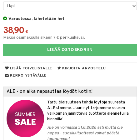
O Minecraft
entarvikkeita
gformers
blarna
taleikit
elut
GO Ninjago
ens Barn
Varastossa, lähetetään heti
ikat
tman
oleikit
neuvot
38,90
GO Speed Champions
ållan
kalut
libompa
opelit
iviteettilelut
€
Maksa osamaksulla alkaen 7 € per kuukausi.
GO Spidey
ffi Love
ney
elyvaunut
LISÄÄ OSTOSKORIIN
O Super Heroes
mintahahmot
ney Prinsessat
ettävät lelut
ic
eli
LISÄÄ TOIVELISTALLE
KIRJOITA ARVOSTELU
zen
alaa
KERRO YSTÄVÄLLE
mähäkkimies
Lapsi
alaa
elit
ALE - on aika napsauttaa löydöt kotiin!
ry Potter
0 palaa
lit
aukut
spalvelu
Tartu tilaisuuteen tehdä löytöjä suuresta
lo Kitty
ALEstamme. Juuri nyt tarjoamme suuren
peli
lit
di
ksiä & vastauksia
valikoiman jännittäviä tuotteita alennetuilla
.L.
nhoito
palapelit
hinnoilla!
tuotetta
mmi Lehmä
Ale on voimassa 31.8.2026 asti mutta ole
pyhuone
miaiset
ien oheistarvikkeet
kit ja käsipyyhkeet
nopea - suosikkituotteesi voivat päästä
 verkkokaupasta
le
loppumaan!