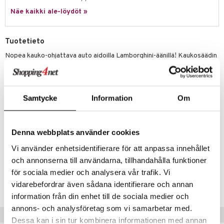
hkeet
vikkeet
aunutarvikkeita
Näe kaikki ale-löydöt »
umi
it & Tarvikkeet
le
le
ossa
na/Äiti
Tuotetieto
 Patrol
kut
kaus & imetys
us
Nopea kauko-ohjattava auto aidoilla Lamborghini-äänillä! Kaukosäädin
on yksinkertainen ja intuitiivisesti hallittavissa myös pienille lapsille.
pi Pitkätossu
eenvarjot
istelu
nen
He voivat aloittaa leikkimisen autolla vain painamalla katolla olevaa
sa Possu
autopilottipainiketta, jonka avulla auto liikkuu itsestään. Lamborghinin
mput
lalaput
keet
liikkeiden seuraaminen auttaa parantamaan lapsen koordinaatiota ja
Samtycke
Information
Om
 MASKS
motorisia taitoja.
ten Huonekalut
ten aterimet
inkolasit
ta
Takarenkaissa on kumipyörät.
kemon
tot
ka- & Säilytyslaatikot
ut ja lakit
ysitterit
isuus
Muuta
Denna webbplats använder cookies
ållan
lytys
tipullot & Tarvikkeet
starvikkeita
uviltti
2 v+
Vi använder enhetsidentifierare för att anpassa innehållet
er Mario
gyn vaatteet
ipullot & Tarvikkeet
ut
iilit
och annonserna till användarna, tillhandahålla funktioner
ru & Pesonen
Tuotenumero
för sociala medier och analysera vår trafik. Vi
ut
ulelut & helistimet
TCP86-1-XX
vidarebefordrar även sådana identifierare och annan
apussit
uvajumppa
information från din enhet till de sociala medier och
annons- och analysföretag som vi samarbetar med.
Vinkkejä sinulle
Dessa kan i sin tur kombinera informationen med annan