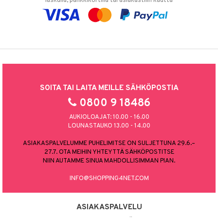
laskulla, pankkikortilla tai asiakastilin kautta
SOITA TAI LAITA MEILLE SÄHKÖPOSTIA
0800 9 18486
AUKIOLOAJAT: 10.00 - 16.00
LOUNASTAUKO 13.00 - 14.00
ASIAKASPALVELUMME PUHELIMITSE ON SULJETTUNA 29.6.–
27.7. OTA MEIHIN YHTEYTTÄ SÄHKÖPOSTITSE
NIIN AUTAMME SINUA MAHDOLLISIMMAN PIAN.
INFO@SHOPPING4NET.COM
ASIAKASPALVELU