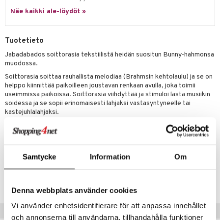
hkeet
vikkeet
aunutarvikkeita
Näe kaikki ale-löydöt »
umi
it & Tarvikkeet
le
le
ossa
na/Äiti
Tuotetieto
 Patrol
kut
kaus & imetys
us
Jabadabados soittorasia tekstiilistä heidän suositun Bunny-hahmonsa
muodossa.
pi Pitkätossu
eenvarjot
istelu
nen
Soittorasia soittaa rauhallista melodiaa (Brahmsin kehtolaulu) ja se on
sa Possu
helppo kiinnittää paikoilleen joustavan renkaan avulla, joka toimii
mput
lalaput
keet
useimmissa paikoissa. Soittorasia viihdyttää ja stimuloi lasta musiikin
 MASKS
soidessa ja se sopii erinomaisesti lahjaksi vastasyntyneelle tai
ten Huonekalut
ten aterimet
inkolasit
ta
kastejuhlalahjaksi.
kemon
tot
ka- & Säilytyslaatikot
ut ja lakit
ysitterit
isuus
Muuta
ållan
lytys
tipullot & Tarvikkeet
starvikkeita
uviltti
0 kk+
er Mario
gyn vaatteet
ipullot & Tarvikkeet
ut
iilit
Samtycke
Information
Om
ru & Pesonen
Tuotenumero
ut
ulelut & helistimet
TJO45-1-XX
apussit
uvajumppa
Denna webbplats använder cookies
Vi använder enhetsidentifierare för att anpassa innehållet
Vinkkejä sinulle
och annonserna till användarna, tillhandahålla funktioner