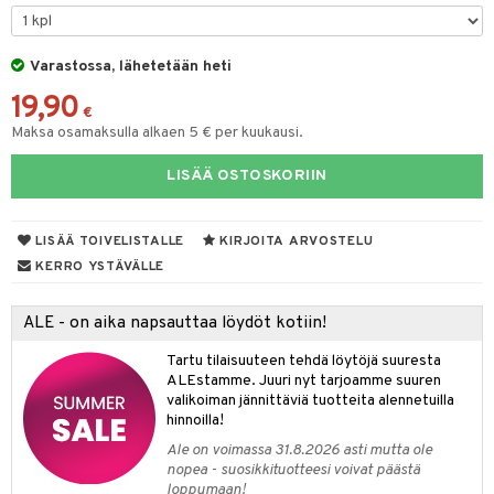
O Minecraft
entarvikkeita
gformers
blarna
taleikit
elut
GO Ninjago
ens Barn
Varastossa, lähetetään heti
ikat
tman
oleikit
neuvot
19,90
GO Speed Champions
ållan
kalut
libompa
opelit
iviteettilelut
€
Maksa osamaksulla alkaen 5 € per kuukausi.
GO Spidey
ffi Love
ney
elyvaunut
LISÄÄ OSTOSKORIIN
O Super Heroes
mintahahmot
ney Prinsessat
ettävät lelut
ic
eli
LISÄÄ TOIVELISTALLE
KIRJOITA ARVOSTELU
zen
alaa
KERRO YSTÄVÄLLE
mähäkkimies
Lapsi
alaa
elit
ALE - on aika napsauttaa löydöt kotiin!
ry Potter
0 palaa
lit
aukut
spalvelu
Tartu tilaisuuteen tehdä löytöjä suuresta
lo Kitty
ALEstamme. Juuri nyt tarjoamme suuren
peli
lit
di
ksiä & vastauksia
valikoiman jännittäviä tuotteita alennetuilla
.L.
nhoito
palapelit
hinnoilla!
tuotetta
mmi Lehmä
Ale on voimassa 31.8.2026 asti mutta ole
pyhuone
miaiset
ien oheistarvikkeet
kit ja käsipyyhkeet
nopea - suosikkituotteesi voivat päästä
 verkkokaupasta
le
loppumaan!