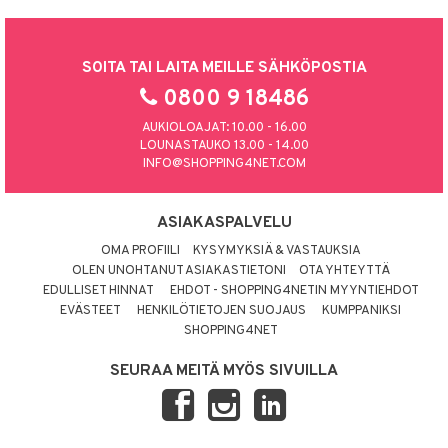
SOITA TAI LAITA MEILLE SÄHKÖPOSTIA
0800 9 18486
AUKIOLOAJAT: 10.00 - 16.00
LOUNASTAUKO 13.00 - 14.00
INFO@SHOPPING4NET.COM
ASIAKASPALVELU
OMA PROFIILI
KYSYMYKSIÄ & VASTAUKSIA
OLEN UNOHTANUT ASIAKASTIETONI
OTA YHTEYTTÄ
EDULLISET HINNAT
EHDOT - SHOPPING4NETIN MYYNTIEHDOT
EVÄSTEET
HENKILÖTIETOJEN SUOJAUS
KUMPPANIKSI
SHOPPING4NET
SEURAA MEITÄ MYÖS SIVUILLA