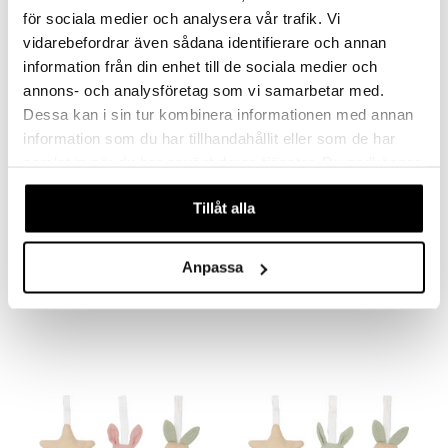
för sociala medier och analysera vår trafik. Vi
vidarebefordrar även sådana identifierare och annan
information från din enhet till de sociala medier och
annons- och analysföretag som vi samarbetar med.
Dessa kan i sin tur kombinera informationen med annan
information som du har tillhandahållit eller som de har
samlat in när du har använt deras tjänster. Du godkänner
våra cookies vid fortsatt användande av vår webbplats.
Tillåt alla
Jabadabado Musiikkimobile Pupu Vihreä
Jabadabado Soittorasia Omena
JABADABADO
JABADABADO
Anpassa
44,90
19,90
€
€