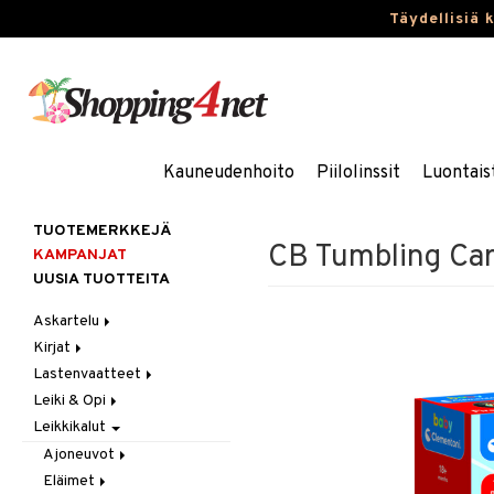
Täydellisiä 
Kauneudenhoito
Piilolinssit
Luontais
TUOTEMERKKEJÄ
CB Tumbling Ca
KAMPANJAT
UUSIA TUOTTEITA
Askartelu
Kirjat
Askartelumateriaalit
Lastenvaatteet
Askartelusetti
Askartelukirjat
Leiki & Opi
Helmet
Maalauskirjat
Alaosat
Leikkikalut
Koulutarvikkeet
Päiväkirjat
Alusvaatteet & Sukat
Opetuslelut
Leggingsit
Muovailuvaha
Kengät
Oppimispelit
Ajoneuvot
Piirrä ja maalaa
Mekot
Soittimet
Eläimet
Autoradat