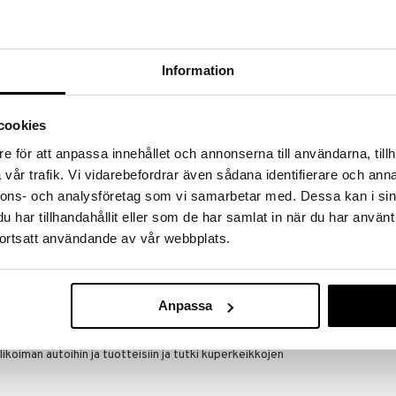
a löydöt kotiin!
isuuteen tehdä löytöjä suuresta ALEstamme. Juuri
mme suuren valikoiman jännittäviä tuotteita
Information
a hinnoilla!
massa 31.8.2026 asti mutta ole nopea -
otteesi voivat päästä loppumaan!
cookies
i ale-löydöt »
e för att anpassa innehållet och annonserna till användarna, tillh
vår trafik. Vi vidarebefordrar även sådana identifierare och anna
nnons- och analysföretag som vi samarbetar med. Dessa kan i sin
CB Tumbling C
Cars -autoille vauhdin saamiseksi ja kaksi
har tillhandahållit eller som de har samlat in när du har använt
 alas radalla ja, vivun ja napin ansiosta, kaatuu
CLEMENTONI B
ortsatt användande av vår webbplats.
ja.
17,90
(
24
€
maa, joka koostuu erilaisista autoista, joita voi
koja!
Anpassa
ikoiman autoihin ja tuotteisiin ja tutki kuperkeikkojen