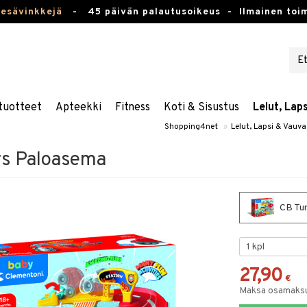
kesävinkkejä
-
45 päivän palautusoikeus -
Ilmainen toim
tuotteet
Apteekki
Fitness
Koti & Sisustus
Lelut, Lap
Shopping4net
»
Lelut, Lapsi & Vauva
rs Paloasema
CB Tum
27,90
€
Maksa osamaksul