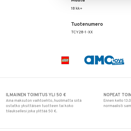
Muuta
Vesipullot & Tarvikkeet
Muut
Purulelut & helistimet
18 kk+
Rahapussit
Vauvajumppa
Tuotenumero
TCY28-1-XX
ILMAINEN TOIMITUS YLI 50 €
NOPEAT TOI
Aina maksuton vaihtoehto, huolimatta siitä
Ennen kello 13.
ostatko yksittäisen tuotteen tai koko
normaalisti sa
tilauksellesi joka ylittää 50 €.