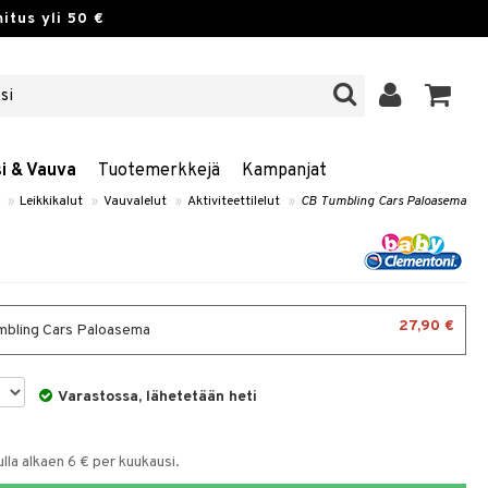
itus yli 50 €
si & Vauva
Tuotemerkkejä
Kampanjat
»
Leikkikalut
»
Vauvalelut
»
Aktiviteettilelut
»
CB Tumbling Cars Paloasema
27,90 €
bling Cars Paloasema
Varastossa, lähetetään heti
la alkaen 6 € per kuukausi.