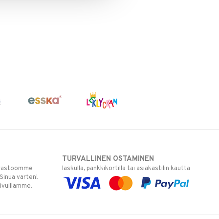
TURVALLINEN OSTAMINEN
varastoomme
laskulla, pankkikortilla tai asiakastilin kautta
 Sinua varten!
sivuillamme.