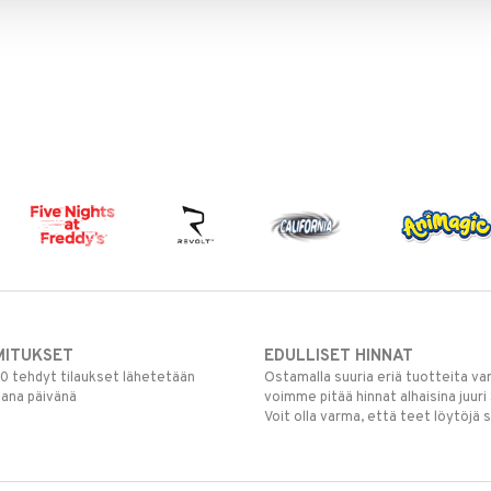
MITUKSET
EDULLISET HINNAT
00 tehdyt tilaukset lähetetään
Ostamalla suuria eriä tuotteita 
mana päivänä
voimme pitää hinnat alhaisina juuri
Voit olla varma, että teet löytöjä 