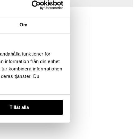
Vinkkejä sinulle
-28%
Om
andahålla funktioner för
n information från din enhet
 tur kombinera informationen
ars Truck
 deras tjänster. Du
ABY
,90
€
)
Tillåt alla