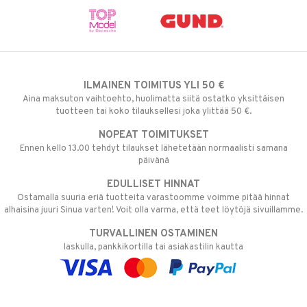
ILMAINEN TOIMITUS YLI 50 €
Aina maksuton vaihtoehto, huolimatta siitä ostatko yksittäisen
tuotteen tai koko tilauksellesi joka ylittää 50 €.
NOPEAT TOIMITUKSET
Ennen kello 13.00 tehdyt tilaukset lähetetään normaalisti samana
päivänä
EDULLISET HINNAT
Ostamalla suuria eriä tuotteita varastoomme voimme pitää hinnat
alhaisina juuri Sinua varten! Voit olla varma, että teet löytöjä sivuillamme.
TURVALLINEN OSTAMINEN
laskulla, pankkikortilla tai asiakastilin kautta