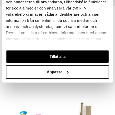
Suositut tuotteet
och annonserna till användarna, tillhandahålla funktioner
för sociala medier och analysera vår trafik. Vi
vidarebefordrar även sådana identifierare och annan
information från din enhet till de sociala medier och
annons- och analysföretag som vi samarbetar med.
Dessa kan i sin tur kombinera informationen med annan
information som du har tillhandahållit eller som de har
samlat in när du har använt deras tjänster. Du godkänner
våra cookies vid fortsatt användande av vår webbplats.
Tillåt alla
Toyrock Sport Hernepussipeli
4 Kids Tarrasulkapelitaulu
TOYROCK
4 KIDS
Anpassa
13,90
5,90
€
€