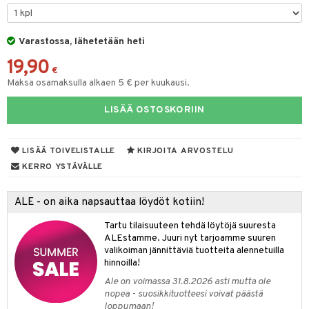
O Minecraft
entarvikkeita
gformers
blarna
taleikit
GO Ninjago
ens Barn
Varastossa, lähetetään heti
ikat
tman
oleikit
19,90
GO Speed Champions
ållan
kalut
libompa
opelit
€
Maksa osamaksulla alkaen 5 € per kuukausi.
GO Spidey
ffi Love
ney
elut
LISÄÄ OSTOSKORIIN
O Super Heroes
mintahahmot
ney Prinsessat
neuvot
ic
eli
iviteettilelut
alaa
LISÄÄ TOIVELISTALLE
KIRJOITA ARVOSTELU
zen
elyvaunut
Lapsi
alaa
elit
KERRO YSTÄVÄLLE
mähäkkimies
ettävät lelut
0 palaa
lit
aukut
spalvelu
ALE - on aika napsauttaa löydöt kotiin!
ry Potter
peli
lit
di
ksiä & vastauksia
Tartu tilaisuuteen tehdä löytöjä suuresta
lo Kitty
ALEstamme. Juuri nyt tarjoamme suuren
nhoito
palapelit
tuotetta
valikoiman jännittäviä tuotteita alennetuilla
.L.
pyhuone
miaiset
hinnoilla!
ien oheistarvikkeet
kit ja käsipyyhkeet
 verkkokaupasta
mmi Lehmä
Ale on voimassa 31.8.2026 asti mutta ole
hkeet
vikkeet
aunutarvikkeita
nopea - suosikkituotteesi voivat päästä
le
loppumaan!