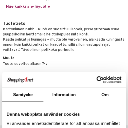
it & Tarvikkeet
le
Näe kaikki ale-löydöt »
umi
ossa
na/Äiti
le
kut
kaus & imetys
us
Tuotetieto
 Patrol
Kartonkinen Kubb - Kubb on suosittu ulkopeli, jossa yritetään osua
eenvarjot
istelu
nen
puupalikoihin heittämällä heittokapulaa niitä kohti.
pi Pitkätossu
Kaada palikat ja kuningas – mutta ole varovainen, älä kaada kuningasta
mput
lalaput
keet
ennen kuin kaikki palikat on kaadettu, sillä silloin vastapelaajat
sa Possu
voittavat! Täydellinen peli koko perheelle
ten Huonekalut
ten aterimet
inkolasit
ta
 MASKS
Muuta
tot
ka- & Säilytyslaatikot
ut ja lakit
ysitterit
isuus
Tuote soveltuu alkaen 7-v
kemon
lytys
tipullot & Tarvikkeet
starvikkeita
uviltti
ållan
gyn vaatteet
ipullot & Tarvikkeet
ut
iilit
er Mario
ut
ulelut & helistimet
Samtycke
Information
Om
ru & Pesonen
apussit
uvajumppa
Tuotenumero
TT139-1-XX
Denna webbplats använder cookies
Vi använder enhetsidentifierare för att anpassa innehållet