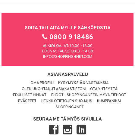
SOITA TAI LAITA MEILLE SÄHKÖPOSTIA
0800 9 18486
AUKIOLOAJAT: 10.00 - 16.00
LOUNASTAUKO 13.00 - 14.00
INFO@SHOPPING4NET.COM
ASIAKASPALVELU
OMA PROFIILI
KYSYMYKSIÄ & VASTAUKSIA
OLEN UNOHTANUT ASIAKASTIETONI
OTA YHTEYTTÄ
EDULLISET HINNAT
EHDOT - SHOPPING4NETIN MYYNTIEHDOT
EVÄSTEET
HENKILÖTIETOJEN SUOJAUS
KUMPPANIKSI
SHOPPING4NET
SEURAA MEITÄ MYÖS SIVUILLA