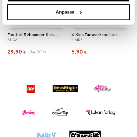
Anpassa
Football Rebounder Kicker 100 Musta/Oranssi
4 Kids Tarrasulkapelitaulu
STIGA
4 KIDS
29,90
5,90
34,90
€
(
€
)
€