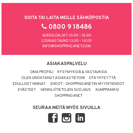
SOITA TAI LAITA MEILLE SÄHKÖPOSTIA
0800 9 18486
AUKIOLOAJAT: 10.00 - 16.00
LOUNASTAUKO 13.00 - 14.00
INFO@SHOPPING4NET.COM
ASIAKASPALVELU
OMA PROFIILI
KYSYMYKSIÄ & VASTAUKSIA
OLEN UNOHTANUT ASIAKASTIETONI
OTA YHTEYTTÄ
EDULLISET HINNAT
EHDOT - SHOPPING4NETIN MYYNTIEHDOT
EVÄSTEET
HENKILÖTIETOJEN SUOJAUS
KUMPPANIKSI
SHOPPING4NET
SEURAA MEITÄ MYÖS SIVUILLA