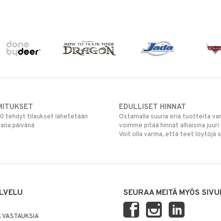
MITUKSET
EDULLISET HINNAT
00 tehdyt tilaukset lähetetään
Ostamalla suuria eriä tuotteita 
mana päivänä
voimme pitää hinnat alhaisina juuri
Voit olla varma, että teet löytöjä 
LVELU
SEURAA MEITÄ MYÖS SIVU
 VASTAUKSIA