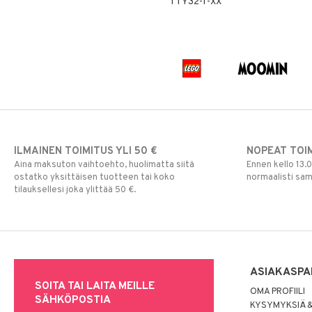
TTY32-1-XX
Rahapussit
Vauvajumppa
ILMAINEN TOIMITUS YLI 50 €
NOPEAT TOI
Aina maksuton vaihtoehto, huolimatta siitä
Ennen kello 13.
ostatko yksittäisen tuotteen tai koko
normaalisti sa
tilauksellesi joka ylittää 50 €.
ASIAKASPA
SOITA TAI LAITA MEILLE
OMA PROFIILI
SÄHKÖPOSTIA
KYSYMYKSIÄ &