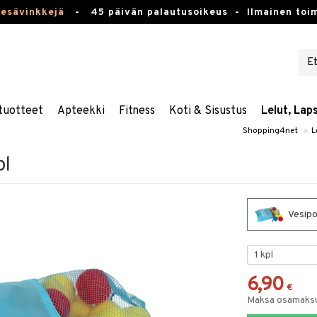
kesävinkkejä
-
45 päivän palautusoikeus -
Ilmainen toim
tuotteet
Apteekki
Fitness
Koti & Sisustus
Lelut, Lap
Shopping4net
»
L
pl
Vesipo
6,90
€
Maksa osamaksul