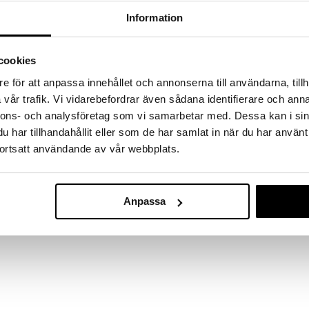
a löydöt kotiin!
Information
isuuteen tehdä löytöjä suuresta ALEstamme. Juuri
mme suuren valikoiman jännittäviä tuotteita
a hinnoilla!
cookies
massa 31.8.2026 asti mutta ole nopea -
e för att anpassa innehållet och annonserna till användarna, tillh
otteesi voivat päästä loppumaan!
vår trafik. Vi vidarebefordrar även sådana identifierare och anna
i ale-löydöt »
nnons- och analysföretag som vi samarbetar med. Dessa kan i sin
har tillhandahållit eller som de har samlat in när du har använt
ortsatt användande av vår webbplats.
Tr-E43 Sähkö
solmuja ja roskaa! Kasta pehmeä pallo, joka on
Vesipyssy
teriaalista, veteen, ja se on valmis lentämään!
TOYROCK
14,90
Anpassa
(
19
€
palloa.