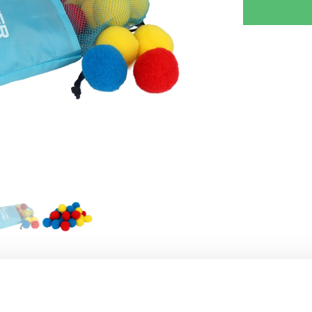
RJOITA ARVOSTELU
KERRO YSTÄVÄLLE