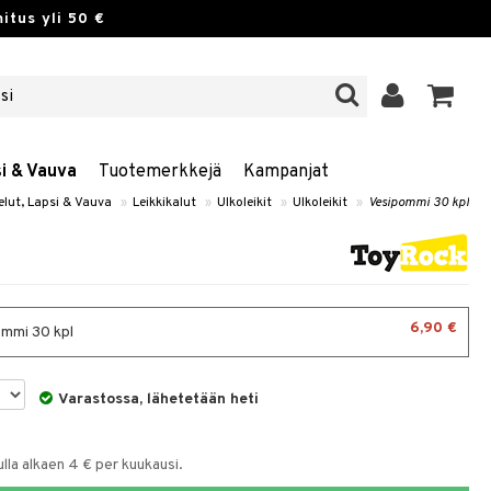
itus yli 50 €
si & Vauva
Tuotemerkkejä
Kampanjat
elut, Lapsi & Vauva
»
Leikkikalut
»
Ulkoleikit
»
Ulkoleikit
»
Vesipommi 30 kpl
6,90 €
mmi 30 kpl
Varastossa, lähetetään heti
la alkaen 4 € per kuukausi.