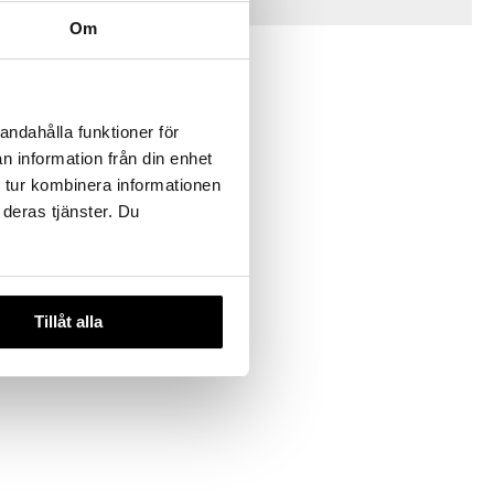
Vinkkejä sinulle
Om
-25%
andahålla funktioner för
n information från din enhet
 tur kombinera informationen
 deras tjänster. Du
inen
Tillåt alla
,90
€
)