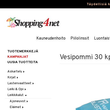
Täydellisiä 
Kauneudenhoito
Piilolinssit
Luontais
TUOTEMERKKEJÄ
Vesipommi 30 k
KAMPANJAT
UUSIA TUOTTEITA
Askartelu
Kirjat
Askartelumateriaalit
Lastenvaatteet
Askartelusetti
Askartelukirjat
Leiki & Opi
Helmet
Maalauskirjat
Alaosat
Leikkikalut
Koulutarvikkeet
Päiväkirjat
Alusvaatteet & Sukat
Opetuslelut
Leggingsit
Muovailuvaha
Kengät
Oppimispelit
Ajoneuvot
Piirrä ja maalaa
Mekot
Soittimet
Eläimet
Autoradat