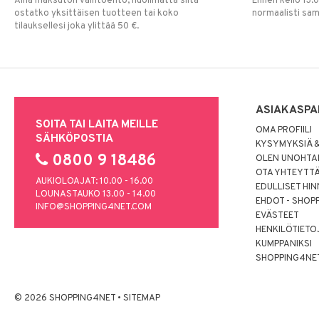
Aina maksuton vaihtoehto, huolimatta siitä
Ennen kello 13.
ostatko yksittäisen tuotteen tai koko
normaalisti sa
tilauksellesi joka ylittää 50 €.
ASIAKASPA
SOITA TAI LAITA MEILLE
OMA PROFIILI
SÄHKÖPOSTIA
KYSYMYKSIÄ &
0800 9 18486
OLEN UNOHTAN
OTA YHTEYTT
AUKIOLOAJAT: 10.00 - 16.00
EDULLISET HI
LOUNASTAUKO 13.00 - 14.00
EHDOT - SHOP
INFO@SHOPPING4NET.COM
EVÄSTEET
HENKILÖTIETO
KUMPPANIKSI
SHOPPING4NE
© 2026 SHOPPING4NET
•
SITEMAP