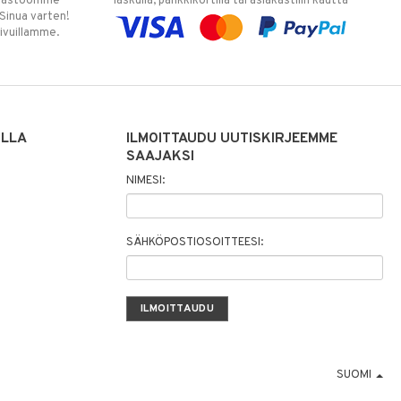
varastoomme
laskulla, pankkikortilla tai asiakastilin kautta
 Sinua varten!
sivuillamme.
ILLA
ILMOITTAUDU UUTISKIRJEEMME
SAAJAKSI
NIMESI:
SÄHKÖPOSTIOSOITTEESI:
SUOMI