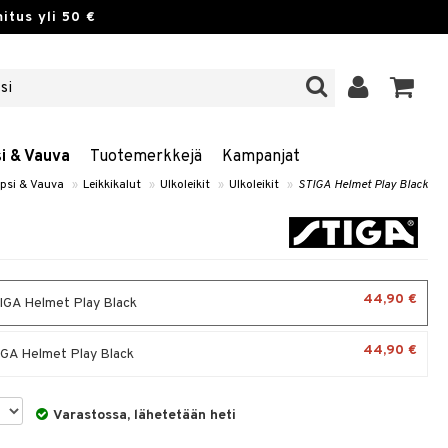
itus yli 50 €
si & Vauva
Tuotemerkkejä
Kampanjat
apsi & Vauva
»
Leikkikalut
»
Ulkoleikit
»
Ulkoleikit
»
STIGA Helmet Play Black
44,90 €
IGA Helmet Play Black
44,90 €
IGA Helmet Play Black
Varastossa, lähetetään heti