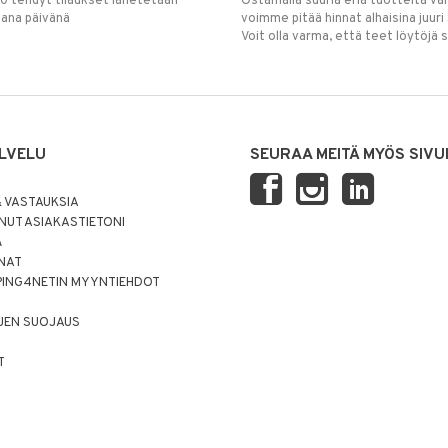
00 tehdyt tilaukset lähetetään
Ostamalla suuria eriä tuotteita 
mana päivänä
voimme pitää hinnat alhaisina juuri
Voit olla varma, että teet löytöjä 
LVELU
SEURAA MEITÄ MYÖS SIVU
 VASTAUKSIA
UT ASIAKASTIETONI
Ä
NNAT
PING4NETIN MYYNTIEHDOT
JEN SUOJAUS
T