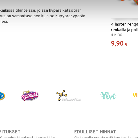
aikissa tilanteissa, joissa kypärä katsotaan
ennus on samantasoinen kuin polkupyöräkypärän.
lesi.
4 lasten renga
renkailla ja pall
4 KIDS
9,90
€
MITUKSET
EDULLISET HINNAT