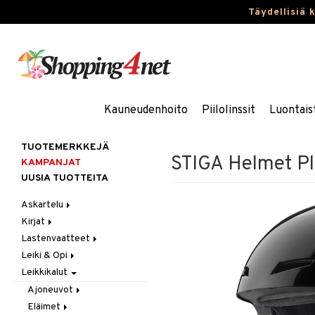
Täydellisiä 
Kauneudenhoito
Piilolinssit
Luontais
TUOTEMERKKEJÄ
STIGA Helmet Pl
KAMPANJAT
UUSIA TUOTTEITA
Askartelu
Kirjat
Askartelumateriaalit
Lastenvaatteet
Askartelusetti
Askartelukirjat
Leiki & Opi
Helmet
Maalauskirjat
Alaosat
Leikkikalut
Koulutarvikkeet
Päiväkirjat
Alusvaatteet & Sukat
Opetuslelut
Leggingsit
Muovailuvaha
Kengät
Oppimispelit
Ajoneuvot
Piirrä ja maalaa
Mekot
Soittimet
Eläimet
Autoradat