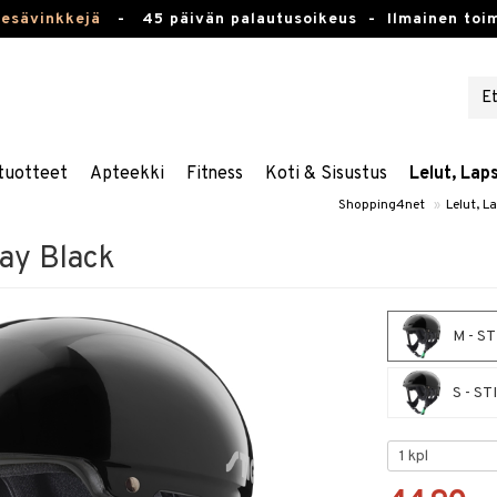
kesävinkkejä
-
45 päivän palautusoikeus -
Ilmainen toim
tuotteet
Apteekki
Fitness
Koti & Sisustus
Lelut, Lap
Shopping4net
»
Lelut, L
ay Black
M - ST
S - ST