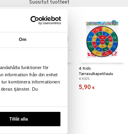
Suositut tuotteet
uutuus
Om
 useana
Saatavana useana
htona
vaihtoehtona
andahålla funktioner för
Ball
Waboba Original
4 Kids
Tarrasulkapelitaulu
n information från din enhet
WABOBA
4 KIDS
 tur kombinera informationen
8,90
5,90
€
€
 deras tjänster. Du
Tillåt alla