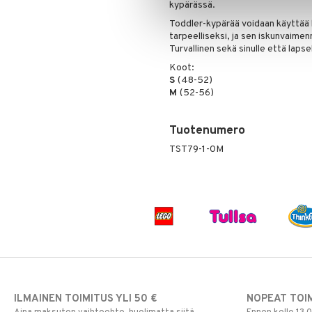
kypärässä.
Rahapussit
Vauvajumppa
Toddler-kypärää voidaan käyttää k
tarpeelliseksi, ja sen iskunvaim
Turvallinen sekä sinulle että lapsel
Koot:
S
(48-52)
M
(52-56)
Tuotenumero
TST79-1-0M
ILMAINEN TOIMITUS YLI 50 €
NOPEAT TOI