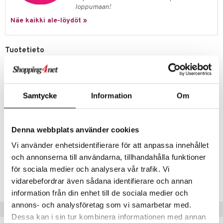
it & Tarvikkeet
le
loppumaan!
umi
ossa
na/Äiti
Näe kaikki ale-löydöt »
le
kut
kaus & imetys
us
 Patrol
Tuotetieto
eenvarjot
istelu
nen
Krean keinu, joka tarjoaa monta tuntia hauskaa leikkiä sekä sisällä että
pi Pitkätossu
mput
lalaput
keet
ulkona. Keinuminen vahvistaa lapsen motorisia taitoja ja tasapainoa.
sa Possu
Keinussa on 2-pisteen kiinnitys ja sen enimmäispaino on 100 kg.
ten Huonekalut
ten aterimet
inkolasit
ta
Samtycke
Information
Om
Voit ostaa keinuun myös tyynyn lisämukavuutta varten!
 MASKS
tot
ka- & Säilytyslaatikot
ut ja lakit
ysitterit
isuus
Mitat: halkaisija 70 cm.
kemon
lytys
tipullot & Tarvikkeet
starvikkeita
uviltti
Muuta
Denna webbplats använder cookies
ållan
3 v+
gyn vaatteet
ipullot & Tarvikkeet
ut
iilit
Vi använder enhetsidentifierare för att anpassa innehållet
er Mario
och annonserna till användarna, tillhandahålla funktioner
ut
ulelut & helistimet
Tuotenumero
ru & Pesonen
för sociala medier och analysera vår trafik. Vi
apussit
uvajumppa
TKR07-1-XX
vidarebefordrar även sådana identifierare och annan
information från din enhet till de sociala medier och
annons- och analysföretag som vi samarbetar med.
Vinkkejä sinulle
Dessa kan i sin tur kombinera informationen med annan