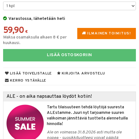
O Minecraft
entarvikkeita
gformers
blarna
taleikit
GO Ninjago
ens Barn
Varastossa, lähetetään heti
ikat
tman
oleikit
59,90
GO Speed Champions
ållan
kalut
libompa
opelit
€
ILMAINEN TOIMITUS!
Maksa osamaksulla alkaen 8 € per
GO Spidey
ffi Love
ney
elut
kuukausi.
O Super Heroes
mintahahmot
ney Prinsessat
neuvot
LISÄÄ OSTOSKORIIN
ic
eli
iviteettilelut
alaa
zen
LISÄÄ TOIVELISTALLE
KIRJOITA ARVOSTELU
elyvaunut
Lapsi
alaa
elit
KERRO YSTÄVÄLLE
mähäkkimies
ettävät lelut
0 palaa
lit
aukut
spalvelu
ry Potter
ALE - on aika napsauttaa löydöt kotiin!
peli
lit
di
ksiä & vastauksia
lo Kitty
Tartu tilaisuuteen tehdä löytöjä suuresta
nhoito
palapelit
tuotetta
ALEstamme. Juuri nyt tarjoamme suuren
.L.
pyhuone
miaiset
valikoiman jännittäviä tuotteita alennetuilla
ien oheistarvikkeet
kit ja käsipyyhkeet
 verkkokaupasta
hinnoilla!
mmi Lehmä
hkeet
vikkeet
aunutarvikkeita
Ale on voimassa 31.8.2026 asti mutta ole
le
nopea - suosikkituotteesi voivat päästä