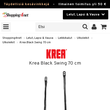
Täydellisiä kesävinkkejä
-
Ilmainen toimitus yli 50 €
Lelut, Lapsi & Vauva
ERKKEJÄ
Kauneudenhoito
JAT
UOTTEITA
Piilolinssit
Shopping4net
»
Lelut, Lapsi & Vauva
»
Leikkikalut
»
Ulkoleikit
»
Ulkoleikit
»
Krea Black Swing 70 cm
Luontaistuotteet
u
Apteekki
lumateriaalit
Krea Black Swing 70 cm
atteet
lusetti
lukirjat
Fitness
pi
kirjat
t
Koti & Sisustus
gingsit
ut
rvikkeet
rjat
atteet & Sukat
lelut
Lelut, Lapsi & Vauva
luvaha
pelit
vot
Tuotemerkkejä
oradat
ja maalaa
et
t
Kampanjat
ot
 Real
otteet
it
lentereita