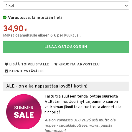
O Minecraft
entarvikkeita
gformers
blarna
taleikit
GO Ninjago
ens Barn
Varastossa, lähetetään heti
ikat
tman
oleikit
34,90
GO Speed Champions
ållan
kalut
libompa
opelit
€
Maksa osamaksulla alkaen 6 € per kuukausi.
GO Spidey
ffi Love
ney
elut
LISÄÄ OSTOSKORIIN
O Super Heroes
mintahahmot
ney Prinsessat
neuvot
ic
eli
iviteettilelut
alaa
LISÄÄ TOIVELISTALLE
KIRJOITA ARVOSTELU
zen
elyvaunut
Lapsi
alaa
elit
KERRO YSTÄVÄLLE
mähäkkimies
ettävät lelut
0 palaa
lit
aukut
spalvelu
ALE - on aika napsauttaa löydöt kotiin!
ry Potter
peli
lit
di
ksiä & vastauksia
Tartu tilaisuuteen tehdä löytöjä suuresta
lo Kitty
ALEstamme. Juuri nyt tarjoamme suuren
nhoito
palapelit
tuotetta
valikoiman jännittäviä tuotteita alennetuilla
.L.
pyhuone
miaiset
hinnoilla!
ien oheistarvikkeet
kit ja käsipyyhkeet
 verkkokaupasta
mmi Lehmä
Ale on voimassa 31.8.2026 asti mutta ole
hkeet
vikkeet
aunutarvikkeita
nopea - suosikkituotteesi voivat päästä
le
loppumaan!