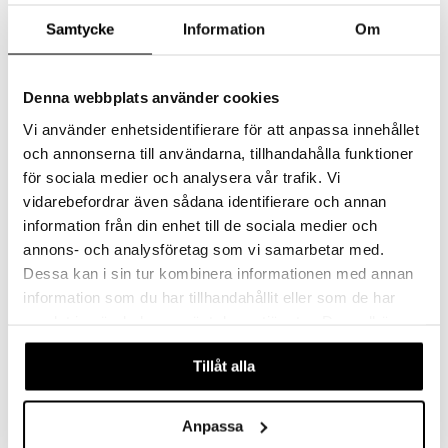
Samtycke
Information
Om
Denna webbplats använder cookies
Vi använder enhetsidentifierare för att anpassa innehållet
och annonserna till användarna, tillhandahålla funktioner
för sociala medier och analysera vår trafik. Vi
vidarebefordrar även sådana identifierare och annan
Swimpy Babblarna uimaliivi Dadda 2-3 vuotta
Swimpy Babblarna uimarenkaat Dadda 1-6 vuotta
information från din enhet till de sociala medier och
SWIMPY
SWIMPY
annons- och analysföretag som vi samarbetar med.
34,90
24,90
Dessa kan i sin tur kombinera informationen med annan
€
€
information som du har tillhandahållit eller som de har
samlat in när du har använt deras tjänster. Du godkänner
våra cookies vid fortsatt användande av vår webbplats.
Tillåt alla
Anpassa