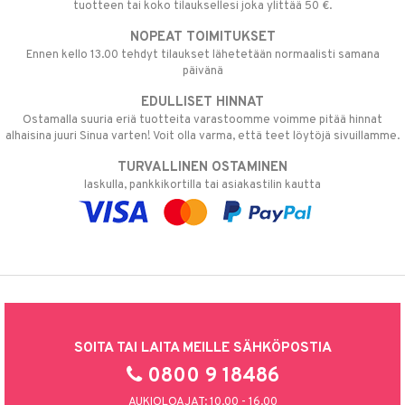
tuotteen tai koko tilauksellesi joka ylittää 50 €.
NOPEAT TOIMITUKSET
Ennen kello 13.00 tehdyt tilaukset lähetetään normaalisti samana
päivänä
EDULLISET HINNAT
Ostamalla suuria eriä tuotteita varastoomme voimme pitää hinnat
alhaisina juuri Sinua varten! Voit olla varma, että teet löytöjä sivuillamme.
TURVALLINEN OSTAMINEN
laskulla, pankkikortilla tai asiakastilin kautta
SOITA TAI LAITA MEILLE SÄHKÖPOSTIA
0800 9 18486
AUKIOLOAJAT: 10.00 - 16.00