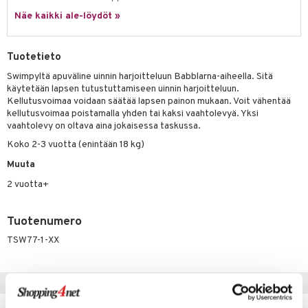
it & Tarvikkeet
le
Näe kaikki ale-löydöt »
umi
ossa
na/Äiti
le
kut
kaus & imetys
us
Tuotetieto
 Patrol
eenvarjot
istelu
nen
Swimpyltä apuväline uinnin harjoitteluun Babblarna-aiheella. Sitä
käytetään lapsen tutustuttamiseen uinnin harjoitteluun.
pi Pitkätossu
mput
lalaput
keet
Kellutusvoimaa voidaan säätää lapsen painon mukaan. Voit vähentää
sa Possu
kellutusvoimaa poistamalla yhden tai kaksi vaahtolevyä. Yksi
ten Huonekalut
ten aterimet
inkolasit
ta
vaahtolevy on oltava aina jokaisessa taskussa.
 MASKS
Koko 2-3 vuotta (enintään 18 kg)
tot
ka- & Säilytyslaatikot
ut ja lakit
ysitterit
isuus
kemon
Muuta
lytys
tipullot & Tarvikkeet
starvikkeita
uviltti
ållan
2 vuotta+
gyn vaatteet
ipullot & Tarvikkeet
ut
iilit
er Mario
ut
ulelut & helistimet
Tuotenumero
ru & Pesonen
TSW77-1-XX
apussit
uvajumppa
Vinkkejä sinulle