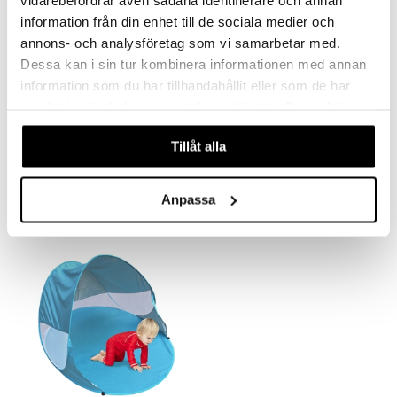
information från din enhet till de sociala medier och
annons- och analysföretag som vi samarbetar med.
Dessa kan i sin tur kombinera informationen med annan
information som du har tillhandahållit eller som de har
Saatavana useana vaihtoehtona
samlat in när du har använt deras tjänster. Du godkänner
våra cookies vid fortsatt användande av vår webbplats.
Swimpy UV-Hattu Babblarna Sininen
Swimpy UV-Puku Babblarna Sininen
Tillåt alla
SWIMPY
SWIMPY
13,90
26,90
€
€
Anpassa