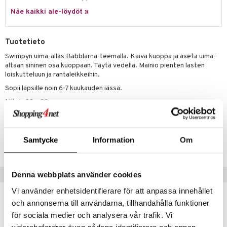
it & Tarvikkeet
le
Näe kaikki ale-löydöt »
umi
ossa
na/Äiti
le
kut
kaus & imetys
us
Tuotetieto
 Patrol
eenvarjot
istelu
nen
Swimpyn uima-allas Babblarna-teemalla. Kaiva kuoppa ja aseta uima-
altaan sininen osa kuoppaan. Täytä vedellä. Mainio pienten lasten
pi Pitkätossu
mput
lalaput
keet
loiskutteluun ja rantaleikkeihin.
sa Possu
Sopii lapsille noin 6-7 kuukauden iässä.
ten Huonekalut
ten aterimet
inkolasit
ta
 MASKS
Mitat: 82 x 82 cm
tot
ka- & Säilytyslaatikot
ut ja lakit
ysitterit
isuus
kemon
lytys
tipullot & Tarvikkeet
starvikkeita
uviltti
Tuotenumero
ållan
Samtycke
Information
Om
gyn vaatteet
ipullot & Tarvikkeet
ut
iilit
TSW67-1-XX
er Mario
ut
ulelut & helistimet
ru & Pesonen
Vinkkejä sinulle
Denna webbplats använder cookies
apussit
uvajumppa
Vi använder enhetsidentifierare för att anpassa innehållet
och annonserna till användarna, tillhandahålla funktioner
för sociala medier och analysera vår trafik. Vi
vidarebefordrar även sådana identifierare och annan