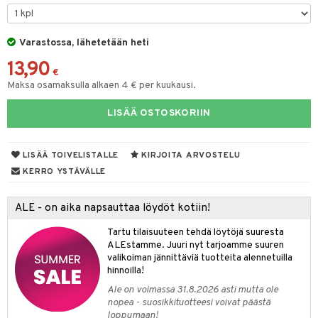
O Minecraft
entarvikkeita
gformers
blarna
taleikit
GO Ninjago
ens Barn
Varastossa, lähetetään heti
ikat
tman
oleikit
13,90
GO Speed Champions
ållan
kalut
libompa
opelit
€
Maksa osamaksulla alkaen 4 € per kuukausi.
GO Spidey
ffi Love
ney
elut
LISÄÄ OSTOSKORIIN
O Super Heroes
mintahahmot
ney Prinsessat
neuvot
ic
eli
iviteettilelut
alaa
LISÄÄ TOIVELISTALLE
KIRJOITA ARVOSTELU
zen
elyvaunut
Lapsi
alaa
elit
KERRO YSTÄVÄLLE
mähäkkimies
ettävät lelut
0 palaa
lit
aukut
spalvelu
ALE - on aika napsauttaa löydöt kotiin!
ry Potter
peli
lit
di
ksiä & vastauksia
Tartu tilaisuuteen tehdä löytöjä suuresta
lo Kitty
ALEstamme. Juuri nyt tarjoamme suuren
nhoito
palapelit
tuotetta
valikoiman jännittäviä tuotteita alennetuilla
.L.
pyhuone
miaiset
hinnoilla!
ien oheistarvikkeet
kit ja käsipyyhkeet
 verkkokaupasta
mmi Lehmä
Ale on voimassa 31.8.2026 asti mutta ole
hkeet
vikkeet
aunutarvikkeita
nopea - suosikkituotteesi voivat päästä
le
loppumaan!