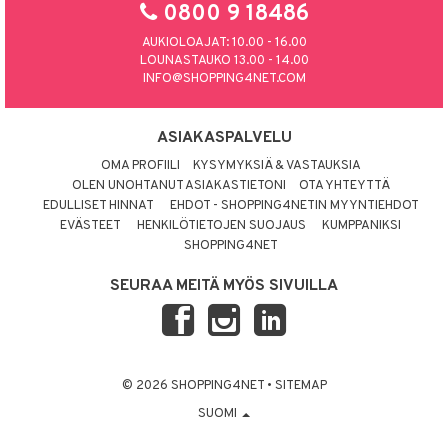
0800 9 18486
AUKIOLOAJAT: 10.00 - 16.00
LOUNASTAUKO 13.00 - 14.00
INFO@SHOPPING4NET.COM
ASIAKASPALVELU
OMA PROFIILI
KYSYMYKSIÄ & VASTAUKSIA
OLEN UNOHTANUT ASIAKASTIETONI
OTA YHTEYTTÄ
EDULLISET HINNAT
EHDOT - SHOPPING4NETIN MYYNTIEHDOT
EVÄSTEET
HENKILÖTIETOJEN SUOJAUS
KUMPPANIKSI
SHOPPING4NET
SEURAA MEITÄ MYÖS SIVUILLA
© 2026 SHOPPING4NET
•
SITEMAP
SUOMI