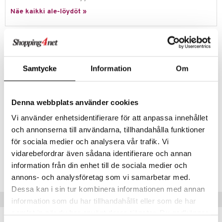
it & Tarvikkeet
le
Näe kaikki ale-löydöt »
umi
ossa
na/Äiti
le
kut
kaus & imetys
us
Tuotetieto
 Patrol
eenvarjot
istelu
nen
Paw Patrol -teemainen hiekkalelusetti sisältää ämpärin, jossa on
kuvattuna vikkeliä Paw Patrol -pentuja, kilpikonnan muotoisen
pi Pitkätossu
Samtycke
Information
Om
mput
lalaput
keet
hiekkakakkuvuoan, lapion ja haravan sekä keltaisen siivilän.
sa Possu
Ämpärin halkaisija on 14 cm.
ten Huonekalut
ten aterimet
inkolasit
ta
 MASKS
Yhteensä 5 osaa.
Denna webbplats använder cookies
tot
ka- & Säilytyslaatikot
ut ja lakit
ysitterit
isuus
Muuta
kemon
Vi använder enhetsidentifierare för att anpassa innehållet
lytys
tipullot & Tarvikkeet
starvikkeita
uviltti
1,5 vuotta+
och annonserna till användarna, tillhandahålla funktioner
ållan
gyn vaatteet
ipullot & Tarvikkeet
ut
iilit
för sociala medier och analysera vår trafik. Vi
er Mario
vidarebefordrar även sådana identifierare och annan
Tuotenumero
ut
ulelut & helistimet
information från din enhet till de sociala medier och
ru & Pesonen
TTC47-1-XX
apussit
uvajumppa
annons- och analysföretag som vi samarbetar med.
Dessa kan i sin tur kombinera informationen med annan
Vinkkejä sinulle
information som du har tillhandahållit eller som de har
samlat in när du har använt deras tjänster. Du godkänner