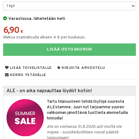
O Minecraft
entarvikkeita
gformers
blarna
taleikit
GO Ninjago
ens Barn
Varastossa, lähetetään heti
ikat
tman
oleikit
6,90
GO Speed Champions
ållan
kalut
libompa
opelit
€
Maksa osamaksulla alkaen 4 € per kuukausi.
GO Spidey
ffi Love
ney
elut
LISÄÄ OSTOSKORIIN
O Super Heroes
mintahahmot
ney Prinsessat
neuvot
ic
eli
iviteettilelut
alaa
LISÄÄ TOIVELISTALLE
KIRJOITA ARVOSTELU
zen
elyvaunut
Lapsi
alaa
elit
KERRO YSTÄVÄLLE
mähäkkimies
ettävät lelut
0 palaa
lit
aukut
spalvelu
ALE - on aika napsauttaa löydöt kotiin!
ry Potter
peli
lit
di
ksiä & vastauksia
Tartu tilaisuuteen tehdä löytöjä suuresta
lo Kitty
ALEstamme. Juuri nyt tarjoamme suuren
nhoito
palapelit
tuotetta
valikoiman jännittäviä tuotteita alennetuilla
.L.
pyhuone
miaiset
hinnoilla!
ien oheistarvikkeet
kit ja käsipyyhkeet
 verkkokaupasta
mmi Lehmä
Ale on voimassa 31.8.2026 asti mutta ole
hkeet
vikkeet
aunutarvikkeita
nopea - suosikkituotteesi voivat päästä
le
loppumaan!