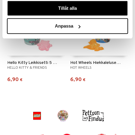
våra cookies vid fortsatt användande av vår webbplats.
Tillåt alla
Anpassa
Hello Kitty Leikkisetti 5 osaa Vihreä
Hot Wheels Hiekkalelusetti, 5 osaa
HELLO KITTY & FRIENDS
HOT WHEELS
6,90
6,90
€
€