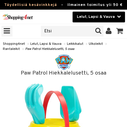
Täydellisiä kesävinkkejä
-
Ilmainen toimitus yli 50 €
Lelut, Lapsi & Vauva
ERKKEJÄ
Kauneudenhoito
JAT
UOTTEITA
Piilolinssit
Shopping4net
»
Lelut, Lapsi & Vauva
»
Leikkikalut
»
Ulkoleikit
»
Rantaleikit
»
Paw Patrol Hiekkalelusetti, 5 osaa
Luontaistuotteet
u
Apteekki
lumateriaalit
Paw Patrol Hiekkalelusetti, 5 osaa
atteet
lusetti
lukirjat
Fitness
pi
kirjat
t
Koti & Sisustus
gingsit
ut
rvikkeet
rjat
atteet & Sukat
lelut
Lelut, Lapsi & Vauva
luvaha
pelit
vot
Tuotemerkkejä
oradat
ja maalaa
et
t
Kampanjat
ot
 Real
otteet
it
lentereita