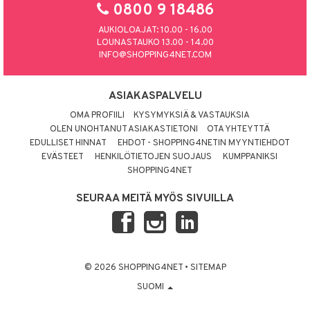
0800 9 18486
AUKIOLOAJAT: 10.00 - 16.00
LOUNASTAUKO 13.00 - 14.00
INFO@SHOPPING4NET.COM
ASIAKASPALVELU
OMA PROFIILI
KYSYMYKSIÄ & VASTAUKSIA
OLEN UNOHTANUT ASIAKASTIETONI
OTA YHTEYTTÄ
EDULLISET HINNAT
EHDOT - SHOPPING4NETIN MYYNTIEHDOT
EVÄSTEET
HENKILÖTIETOJEN SUOJAUS
KUMPPANIKSI
SHOPPING4NET
SEURAA MEITÄ MYÖS SIVUILLA
© 2026 SHOPPING4NET
•
SITEMAP
SUOMI