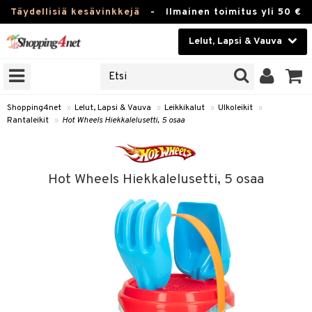
Täydellisiä kesävinkkejä
-
Ilmainen toimitus yli 50 €
Lelut, Lapsi & Vauva
ERKKEJÄ
Kauneudenhoito
JAT
UOTTEITA
Piilolinssit
Shopping4net
»
Lelut, Lapsi & Vauva
»
Leikkikalut
»
Ulkoleikit
»
Rantaleikit
»
Hot Wheels Hiekkalelusetti, 5 osaa
Luontaistuotteet
u
Apteekki
lumateriaalit
Hot Wheels Hiekkalelusetti, 5 osaa
atteet
lusetti
lukirjat
Fitness
pi
kirjat
t
Koti & Sisustus
gingsit
ut
rvikkeet
rjat
atteet & Sukat
lelut
Lelut, Lapsi & Vauva
luvaha
pelit
vot
Tuotemerkkejä
oradat
ja maalaa
et
t
Kampanjat
ot
 Real
otteet
it
lentereita