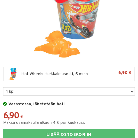
at
hmot
palakit & Aurinkohatut
sut & UV-vaatteet
evoset & Keinueläimet
okunta
tlest Pet Shop
aatteet
lut
isi
tila
t
ajoneuvot
leich - Muinaisajan
parit ja colleget
anicals
otia
leich-Hevoset
aidat
tnite
ttiö & keittiötarvikkeet
leich-Wild Life
GO Bluey
vous
y Born
oti
 Zhu Pets
O City
bie
ndby
elut
6,90 €
Hot Wheels Hiekkalelusetti, 5 osaa
O Classic
comelon
dby Tukholma
bil
O Creator
ney Prinsessat
umi
ut
GO Disney
by's Dollhouse
pi Laiva
Varastossa, lähetetään heti
o
ohjattavat
6,90
O Disney Princess
py Friends
pi Pitkätossu Huvikumpu
badabado
a & Palikat
€
Maksa osamaksulla alkaen 4 € per kuukausi.
GO DUPLO
.L.
ki
O Builder
tuja hahmoja
O Friends
LISÄÄ OSTOSKORIIN
gtoys
omag
ot
kit