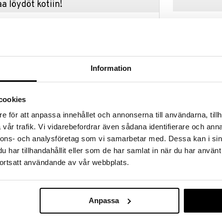
a löydöt kotiin!
isuuteen tehdä löytöjä suuresta ALEstamme. Juuri
mme suuren valikoiman jännittäviä tuotteita
a hinnoilla!
massa 31.8.2026 asti mutta ole nopea -
otteesi voivat päästä loppumaan!
Information
i ale-löydöt »
cookies
Aquarapid Kel
e för att anpassa innehållet och annonserna till användarna, tillh
mpimiin kesäpäiviin! Babypool koostuu kolmesta
Aquaring Roo
vår trafik. Vi vidarebefordrar även sådana identifierare och anna
ttavasta pohjasta.
AQUARAPID
nnons- och analysföretag som vi samarbetar med. Dessa kan i sin
15,90
€
har tillhandahållit eller som de har samlat in när du har använt
ortsatt användande av vår webbplats.
raa. Korjauspaikka mukana. Soveltuu 1-3 -vuotiaille.
Anpassa