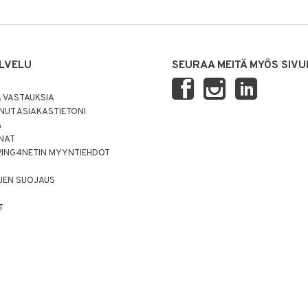
LVELU
SEURAA MEITÄ MYÖS SIVU
 VASTAUKSIA
UT ASIAKASTIETONI
Ä
NNAT
PING4NETIN MYYNTIEHDOT
JEN SUOJAUS
T