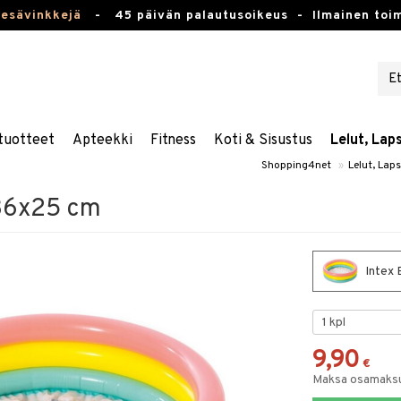
kesävinkkejä
-
45 päivän palautusoikeus -
Ilmainen toim
tuotteet
Apteekki
Fitness
Koti & Sisustus
Lelut, Lap
Shopping4net
»
Lelut, Lap
 86x25 cm
Intex 
9,90
€
Maksa osamaksul