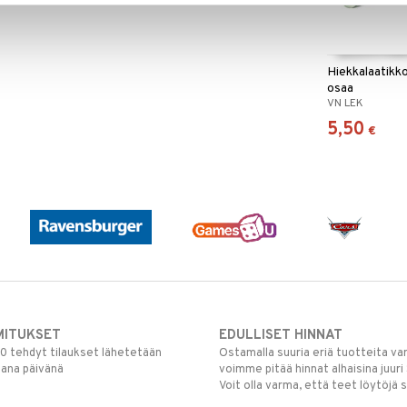
Hiekkalaatikko
osaa
VN LEK
5,50
€
MITUKSET
EDULLISET HINNAT
00 tehdyt tilaukset lähetetään
Ostamalla suuria eriä tuotteita 
mana päivänä
voimme pitää hinnat alhaisina juuri
Voit olla varma, että teet löytöjä 