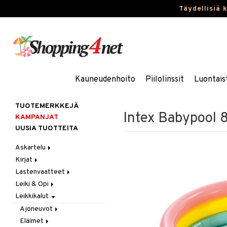
Täydellisiä 
Kauneudenhoito
Piilolinssit
Luontais
TUOTEMERKKEJÄ
Intex Babypool
KAMPANJAT
UUSIA TUOTTEITA
Askartelu
Kirjat
Askartelumateriaalit
Lastenvaatteet
Askartelusetti
Askartelukirjat
Leiki & Opi
Helmet
Maalauskirjat
Alaosat
Leikkikalut
Koulutarvikkeet
Päiväkirjat
Alusvaatteet & Sukat
Opetuslelut
Leggingsit
Muovailuvaha
Kengät
Oppimispelit
Ajoneuvot
Piirrä ja maalaa
Mekot
Soittimet
Eläimet
Autoradat