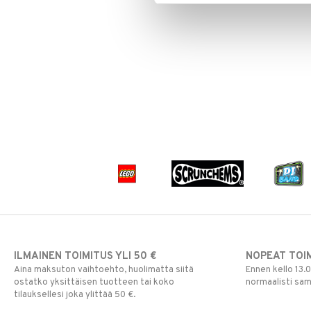
Rahapussit
Vauvajumppa
ILMAINEN TOIMITUS YLI 50 €
NOPEAT TOI
Aina maksuton vaihtoehto, huolimatta siitä
Ennen kello 13.
ostatko yksittäisen tuotteen tai koko
normaalisti sa
tilauksellesi joka ylittää 50 €.