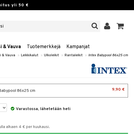
itus yli 50 €
si & Vauva
Tuotemerkkejä
Kampanjat
si & Vauva
»
Leikkikalut
»
Ulkoleikit
»
Rantaleikit
»
Intex Babypool 86x25 cm
9,90 €
Babypool 86x25 cm
Varastossa, lähetetään heti
la alkaen 4 € per kuukausi.