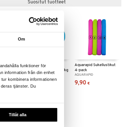
Suositut tuotteet
Om
lukkeet
Aquarapid Kellukkeet
Aquarapid Sukellustikut
andahålla funktioner för
sa 0-30 kg
Aquaring Sininen 0-30 kg
4-pack
n information från din enhet
AQUARAPID
AQUARAPID
 tur kombinera informationen
15,90
9,90
€
€
 deras tjänster. Du
Tillåt alla