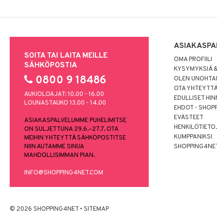
ASIAKASPA
SOITA TAI LAITA MEILLE
OMA PROFIILI
SÄHKÖPOSTIA
KYSYMYKSIÄ &
0800 9 18486
OLEN UNOHTAN
OTA YHTEYTT
AUKIOLOAJAT: 10.00 - 16.00
EDULLISET HI
LOUNASTAUKO 13.00 - 14.00
EHDOT - SHOP
EVÄSTEET
ASIAKASPALVELUMME PUHELIMITSE
HENKILÖTIETO
ON SULJETTUNA 29.6.–27.7. OTA
KUMPPANIKSI
MEIHIN YHTEYTTÄ SÄHKÖPOSTITSE
NIIN AUTAMME SINUA
SHOPPING4NE
MAHDOLLISIMMAN PIAN.
INFO@SHOPPING4NET.COM
© 2026 SHOPPING4NET
•
SITEMAP