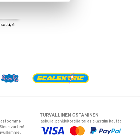
setti, 6
TURVALLINEN OSTAMINEN
varastoomme
laskulla, pankkikortilla tai asiakastilin kautta
 Sinua varten!
sivuillamme.