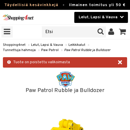
Täydellisiä kesävinkkejä
-
Ilmainen toimitus yli 50 €
Lelut, Lapsi & Vauva
ERKKEJÄ
Kauneudenhoito
JAT
UOTTEITA
Piilolinssit
Shopping4net
»
Lelut, Lapsi & Vauva
»
Leikkikalut
»
Tunnettuja hahmoja
»
Paw Patrol
»
Paw Patrol Rubble ja Bulldozer
Luontaistuotteet
u
×
Tuote on poistettu valikoimasta
Apteekki
lumateriaalit
atteet
lusetti
lukirjat
Fitness
pi
kirjat
t
Koti & Sisustus
Paw Patrol Rubble ja Bulldozer
gingsit
ut
rvikkeet
rjat
atteet & Sukat
lelut
Lelut, Lapsi & Vauva
luvaha
pelit
vot
Tuotemerkkejä
oradat
ja maalaa
et
t
Kampanjat
ot
 Real
otteet
it
lentereita