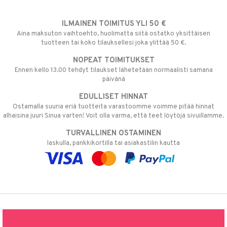
ILMAINEN TOIMITUS YLI 50 €
Aina maksuton vaihtoehto, huolimatta siitä ostatko yksittäisen
tuotteen tai koko tilauksellesi joka ylittää 50 €.
NOPEAT TOIMITUKSET
Ennen kello 13.00 tehdyt tilaukset lähetetään normaalisti samana
päivänä
EDULLISET HINNAT
Ostamalla suuria eriä tuotteita varastoomme voimme pitää hinnat
alhaisina juuri Sinua varten! Voit olla varma, että teet löytöjä sivuillamme.
TURVALLINEN OSTAMINEN
laskulla, pankkikortilla tai asiakastilin kautta