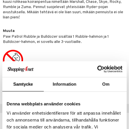
kuusi rohkeaa koiranpentua nimeltään Marshall, Chase, Skye, Rocky,
Rumble ja Zuma. Pennut suojelevat yhteisöään Ryder-pojan
umi
avustuksella. Mikään tehtävä ei ole liian suuri, mikään pennuista ei ole
liian pieni!
le
 Patrol
Muuta
Paw Patrol Rubble ja Bulldozer sisältää 1 Rubble-hahmon ja 1
pi Pitkätossu
Bulldozer-hahmon, ei sovellu alle 3-vuotiaille.
sa Possu
 MASKS
kemon
ållan
Tuotenumero
Samtycke
Information
Om
er Mario
TMA97-1-XX
ru & Pesonen
Denna webbplats använder cookies
kit
Suositut tuotteet
Vi använder enhetsidentifierare för att anpassa innehållet
taleikit
elut
och annonserna till användarna, tillhandahålla funktioner
för sociala medier och analysera vår trafik. Vi
oleikit
neuvot