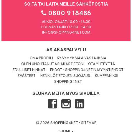
SOITA TAI LAITA MEILLE SÄHKÖPOSTIA
0800 9 18486
AUKIOLOAJAT: 10.00 - 16.00
LOUNASTAUKO 13.00 - 14.00
INFO@SHOPPING4NET.COM
ASIAKASPALVELU
OMA PROFIILI
KYSYMYKSIÄ & VASTAUKSIA
OLEN UNOHTANUT ASIAKASTIETONI
OTA YHTEYTTÄ
EDULLISET HINNAT
EHDOT - SHOPPING4NETIN MYYNTIEHDOT
EVÄSTEET
HENKILÖTIETOJEN SUOJAUS
KUMPPANIKSI
SHOPPING4NET
SEURAA MEITÄ MYÖS SIVUILLA
© 2026 SHOPPING4NET
•
SITEMAP
SUOMI