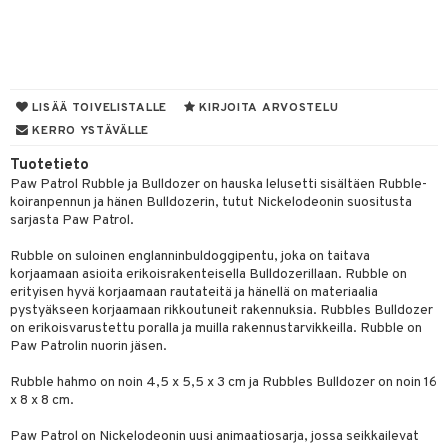
O Minecraft
entarvikkeita
gformers
blarna
GO Ninjago
ens Barn
ikat
tman
GO Speed Champions
ållan
kalut
libompa
LISÄÄ TOIVELISTALLE
KIRJOITA ARVOSTELU
GO Spidey
ffi Love
KERRO YSTÄVÄLLE
ney
O Super Heroes
mintahahmot
Tuotetieto
ney Prinsessat
Paw Patrol Rubble ja Bulldozer on hauska lelusetti sisältäen Rubble-
ic
eli
koiranpennun ja hänen Bulldozerin, tutut Nickelodeonin suositusta
sarjasta Paw Patrol.
zen
Rubble on suloinen englanninbuldoggipentu, joka on taitava
mähäkkimies
korjaamaan asioita erikoisrakenteisella Bulldozerillaan. Rubble on
erityisen hyvä korjaamaan rautateitä ja hänellä on materiaalia
ry Potter
pystyäkseen korjaamaan rikkoutuneit rakennuksia. Rubbles Bulldozer
on erikoisvarustettu poralla ja muilla rakennustarvikkeilla. Rubble on
lo Kitty
Paw Patrolin nuorin jäsen.
.L.
Rubble hahmo on noin 4,5 x 5,5 x 3 cm ja Rubbles Bulldozer on noin 16
x 8 x 8 cm.
mmi Lehmä
Paw Patrol on Nickelodeonin uusi animaatiosarja, jossa seikkailevat
le