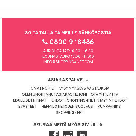
SOITA TAI LAITA MEILLE SÄHKÖPOSTIA
0800 9 18486
AUKIOLOAJAT: 10.00 - 16.00
LOUNASTAUKO 13.00 - 14.00
INFO@SHOPPING4NET.COM
ASIAKASPALVELU
OMA PROFIILI
KYSYMYKSIÄ & VASTAUKSIA
OLEN UNOHTANUT ASIAKASTIETONI
OTA YHTEYTTÄ
EDULLISET HINNAT
EHDOT - SHOPPING4NETIN MYYNTIEHDOT
EVÄSTEET
HENKILÖTIETOJEN SUOJAUS
KUMPPANIKSI
SHOPPING4NET
SEURAA MEITÄ MYÖS SIVUILLA