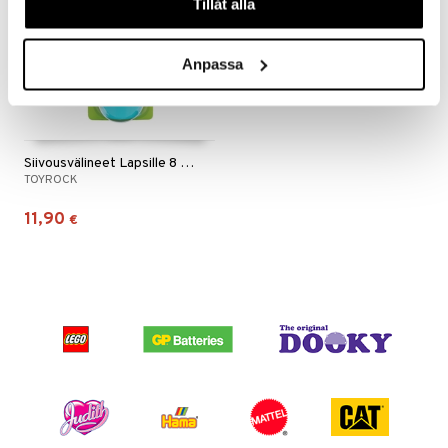
Tillåt alla
er Mario
ru & Pesonen
Anpassa
Siivousvälineet Lapsille 8 Osaa
TOYROCK
11,90
€