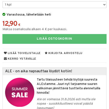
O Minecraft
entarvikkeita
gformers
GO Ninjago
ens Barn
Varastossa, lähetetään heti
ikat
12,90
GO Speed Champions
ållan
kalut
€
Maksa osamaksulla alkaen 4 € per kuukausi.
GO Spidey
ffi Love
tuja hahmoja
LISÄÄ OSTOSKORIIN
O Super Heroes
mintahahmot
ot
kit
ic
blarna
taleikit
elut
LISÄÄ TOIVELISTALLE
KIRJOITA ARVOSTELU
tman
oleikit
neuvot
KERRO YSTÄVÄLLE
libompa
opelit
iviteettilelut
alaa
ALE - on aika napsauttaa löydöt kotiin!
ney
elyvaunut
Lapsi
alaa
elit
Tartu tilaisuuteen tehdä löytöjä suuresta
ney Prinsessat
ettävät lelut
0 palaa
lit
aukut
ALEstamme. Juuri nyt tarjoamme suuren
spalvelu
valikoiman jännittäviä tuotteita alennetuilla
eli
peli
lit
di
hinnoilla!
ksiä & vastauksia
zen
Ale on voimassa 31.8.2026 asti mutta ole
nhoito
palapelit
nopea - suosikkituotteesi voivat päästä
tuotetta
mähäkkimies
loppumaan!