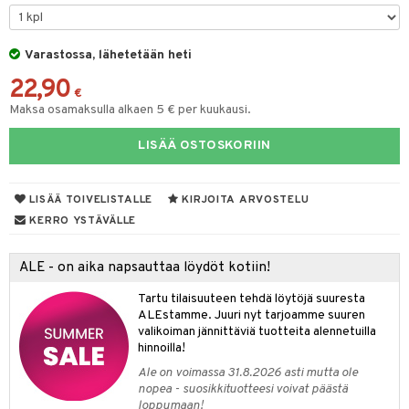
O Minecraft
entarvikkeita
gformers
GO Ninjago
ens Barn
Varastossa, lähetetään heti
ikat
22,90
GO Speed Champions
ållan
kalut
€
Maksa osamaksulla alkaen 5 € per kuukausi.
GO Spidey
ffi Love
tuja hahmoja
LISÄÄ OSTOSKORIIN
O Super Heroes
mintahahmot
ot
kit
ic
blarna
taleikit
elut
LISÄÄ TOIVELISTALLE
KIRJOITA ARVOSTELU
tman
oleikit
neuvot
KERRO YSTÄVÄLLE
libompa
opelit
iviteettilelut
alaa
ALE - on aika napsauttaa löydöt kotiin!
ney
elyvaunut
Lapsi
alaa
elit
Tartu tilaisuuteen tehdä löytöjä suuresta
ney Prinsessat
ettävät lelut
0 palaa
lit
aukut
ALEstamme. Juuri nyt tarjoamme suuren
spalvelu
valikoiman jännittäviä tuotteita alennetuilla
eli
peli
lit
di
hinnoilla!
ksiä & vastauksia
zen
Ale on voimassa 31.8.2026 asti mutta ole
nhoito
palapelit
nopea - suosikkituotteesi voivat päästä
tuotetta
mähäkkimies
loppumaan!