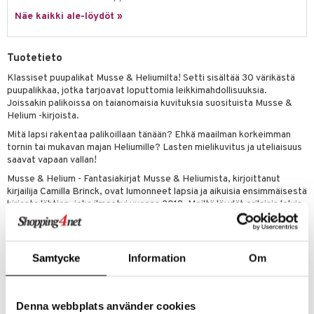
pyhuone
miaiset
ien oheistarvikkeet
kit ja käsipyyhkeet
 verkkokaupasta
Näe kaikki ale-löydöt »
ry Potter
hkeet
vikkeet
aunutarvikkeita
lo Kitty
it & Tarvikkeet
le
Tuotetieto
.L.
ossa
na/Äiti
Klassiset puupalikat Musse & Heliumilta! Setti sisältää 30 värikästä
puupalikkaa, jotka tarjoavat loputtomia leikkimahdollisuuksia.
mmi Lehmä
kut
kaus & imetys
us
Joissakin palikoissa on taianomaisia kuvituksia suosituista Musse &
le
Helium -kirjoista.
eenvarjot
istelu
nen
Mitä lapsi rakentaa palikoillaan tänään? Ehkä maailman korkeimman
umi
tornin tai mukavan majan Heliumille? Lasten mielikuvitus ja uteliaisuus
mput
lalaput
keet
saavat vapaan vallan!
le
ten Huonekalut
ten aterimet
inkolasit
ta
Musse & Helium - Fantasiakirjat Musse & Heliumista, kirjoittanut
 Patrol
kirjailija Camilla Brinck, ovat lumonneet lapsia ja aikuisia ensimmäisestä
tot
ka- & Säilytyslaatikot
ut ja lakit
ysitterit
isuus
kirjasta lähtien, joka ilmestyi vuonna 2018. Meiltä löydät erilaisia leluja,
pi Pitkätossu
jotka kutsuvat lapset uudelleen Musse & Heliumin taianomaisiin
lytys
tipullot & Tarvikkeet
starvikkeita
uviltti
seikkailuihin!
sa Possu
gyn vaatteet
ipullot & Tarvikkeet
ut
iilit
Muuta
Samtycke
Information
Om
 MASKS
ut
ulelut & helistimet
1 vuosi+
kemon
apussit
uvajumppa
Denna webbplats använder cookies
Tuotenumero
ållan