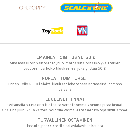
ILMAINEN TOIMITUS YLI 50 €
Aina maksuton vaihtoehto, huolimatta siitä ostatko yksittäisen
tuotteen tai koko tilauksellesi joka ylittää 50 €.
NOPEAT TOIMITUKSET
Ennen kello 13.00 tehdyt tilaukset lähetetään normaalisti samana
päivänä
EDULLISET HINNAT
Ostamalla suuria eriä tuotteita varastoomme voimme pitää hinnat
alhaisina juuri Sinua varten! Voit olla varma, että teet löytöjä sivuillamme.
TURVALLINEN OSTAMINEN
laskulla, pankkikortilla tai asiakastilin kautta