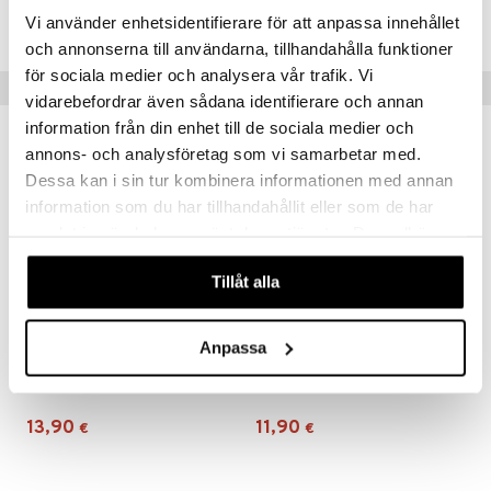
TMH12-1-XX
Vi använder enhetsidentifierare för att anpassa innehållet
er Mario
och annonserna till användarna, tillhandahålla funktioner
ru & Pesonen
för sociala medier och analysera vår trafik. Vi
Vinkkejä sinulle
vidarebefordrar även sådana identifierare och annan
information från din enhet till de sociala medier och
annons- och analysföretag som vi samarbetar med.
Dessa kan i sin tur kombinera informationen med annan
information som du har tillhandahållit eller som de har
samlat in när du har använt deras tjänster. Du godkänner
våra cookies vid fortsatt användande av vår webbplats.
Tillåt alla
Anpassa
Musse & Helium Magneettikirjaimet
Musse & Helium Pahvisalkku 20 cm
MUSSE & HELIUM
MUSSE & HELIUM
13,90
11,90
€
€