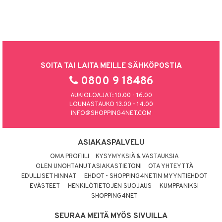
SOITA TAI LAITA MEILLE SÄHKÖPOSTIA
0800 9 18486
AUKIOLOAJAT: 10.00 - 16.00
LOUNASTAUKO 13.00 - 14.00
INFO@SHOPPING4NET.COM
ASIAKASPALVELU
OMA PROFIILI
KYSYMYKSIÄ & VASTAUKSIA
OLEN UNOHTANUT ASIAKASTIETONI
OTA YHTEYTTÄ
EDULLISET HINNAT
EHDOT - SHOPPING4NETIN MYYNTIEHDOT
EVÄSTEET
HENKILÖTIETOJEN SUOJAUS
KUMPPANIKSI
SHOPPING4NET
SEURAA MEITÄ MYÖS SIVUILLA