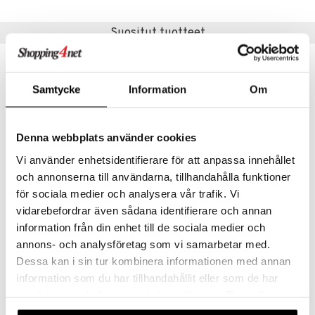
eenvarjot
istelu
nen
umi
mput
lalaput
keet
Suositut tuotteet
le
ten Huonekalut
ten aterimet
inkolasit
ta
 Patrol
tot
ka- & Säilytyslaatikot
ut ja lakit
ysitterit
isuus
Samtycke
Information
Om
pi Pitkätossu
lytys
tipullot & Tarvikkeet
starvikkeita
uviltti
sa Possu
gyn vaatteet
ipullot & Tarvikkeet
ut
iilit
Denna webbplats använder cookies
 MASKS
ut
ulelut & helistimet
Vi använder enhetsidentifierare för att anpassa innehållet
kemon
apussit
uvajumppa
och annonserna till användarna, tillhandahålla funktioner
ållan
för sociala medier och analysera vår trafik. Vi
vidarebefordrar även sådana identifierare och annan
G4P 1:43 Soft Shell Mini Car Blue
Gear4Play Flying Ball
er Mario
GP4
GP4
information från din enhet till de sociala medier och
ru & Pesonen
annons- och analysföretag som vi samarbetar med.
14,90
9,90
€
€
Dessa kan i sin tur kombinera informationen med annan
information som du har tillhandahållit eller som de har
samlat in när du har använt deras tjänster. Du godkänner
våra cookies vid fortsatt användande av vår webbplats.