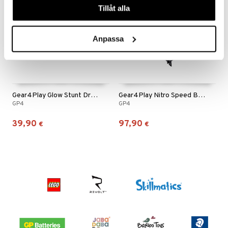
Tillåt alla
Anpassa
Gear4Play Glow Stunt Drone
Gear4Play Nitro Speed Black 30km/h
GP4
GP4
39,90
97,90
€
€