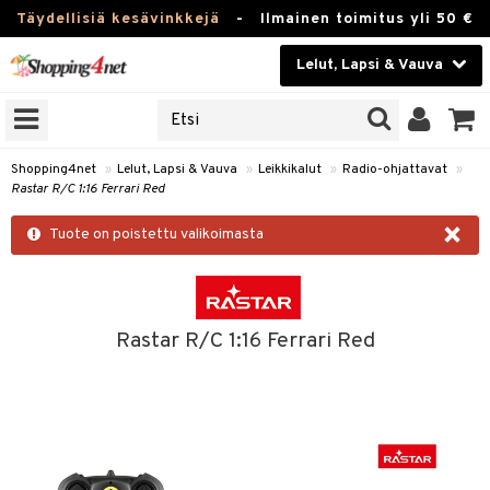
Täydellisiä kesävinkkejä
-
Ilmainen toimitus yli 50 €
Lelut, Lapsi & Vauva
ERKKEJÄ
Kauneudenhoito
JAT
UOTTEITA
Piilolinssit
Shopping4net
»
Lelut, Lapsi & Vauva
»
Leikkikalut
»
Radio-ohjattavat
»
Rastar R/C 1:16 Ferrari Red
Luontaistuotteet
u
×
Tuote on poistettu valikoimasta
Apteekki
lumateriaalit
atteet
lusetti
lukirjat
Fitness
pi
kirjat
t
Koti & Sisustus
Rastar R/C 1:16 Ferrari Red
gingsit
ut
rvikkeet
rjat
atteet & Sukat
lelut
Lelut, Lapsi & Vauva
luvaha
pelit
vot
Tuotemerkkejä
oradat
ja maalaa
et
t
Kampanjat
ot
 Real
otteet
it
lentereita