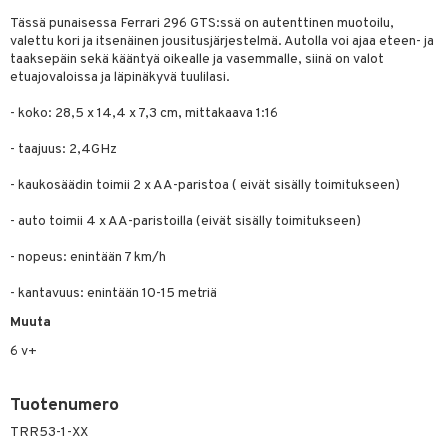
O Minecraft
Tässä punaisessa Ferrari 296 GTS:ssä on autenttinen muotoilu,
entarvikkeita
gformers
blarna
taleikit
elut
valettu kori ja itsenäinen jousitusjärjestelmä. Autolla voi ajaa eteen- ja
GO Ninjago
ens Barn
taaksepäin sekä kääntyä oikealle ja vasemmalle, siinä on valot
ikat
tman
oleikit
neuvot
etuajovaloissa ja läpinäkyvä tuulilasi.
GO Speed Champions
ållan
kalut
libompa
opelit
iviteettilelut
alaa
- koko: 28,5 x 14,4 x 7,3 cm, mittakaava 1:16
GO Spidey
ffi Love
ney
elyvaunut
Lapsi
alaa
elit
- taajuus: 2,4GHz
O Super Heroes
mintahahmot
ney Prinsessat
ettävät lelut
0 palaa
lit
aukut
- kaukosäädin toimii 2 x AA-paristoa ( eivät sisälly toimitukseen)
spalvelu
ic
eli
peli
lit
di
- auto toimii 4 x AA-paristoilla (eivät sisälly toimitukseen)
ksiä & vastauksia
zen
nhoito
palapelit
- nopeus: enintään 7 km/h
tuotetta
mähäkkimies
pyhuone
miaiset
ien oheistarvikkeet
kit ja käsipyyhkeet
- kantavuus: enintään 10-15 metriä
 verkkokaupasta
ry Potter
hkeet
vikkeet
aunutarvikkeita
Muuta
lo Kitty
it & Tarvikkeet
le
6 v+
.L.
ossa
na/Äiti
Tuotenumero
mmi Lehmä
kut
kaus & imetys
us
TRR53-1-XX
le