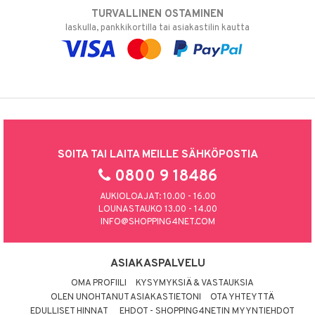
TURVALLINEN OSTAMINEN
laskulla, pankkikortilla tai asiakastilin kautta
SOITA TAI LAITA MEILLE SÄHKÖPOSTIA
0800 9 18486
AUKIOLOAJAT: 10.00 - 16.00
LOUNASTAUKO 13.00 - 14.00
INFO@SHOPPING4NET.COM
ASIAKASPALVELU
OMA PROFIILI
KYSYMYKSIÄ & VASTAUKSIA
OLEN UNOHTANUT ASIAKASTIETONI
OTA YHTEYTTÄ
EDULLISET HINNAT
EHDOT - SHOPPING4NETIN MYYNTIEHDOT