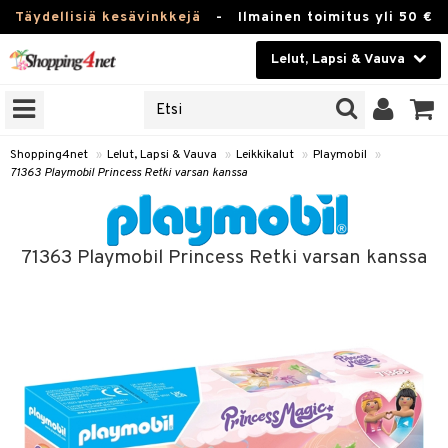
Täydellisiä kesävinkkejä
-
Ilmainen toimitus yli 50 €
Lelut, Lapsi & Vauva
ERKKEJÄ
Kauneudenhoito
JAT
UOTTEITA
Piilolinssit
Shopping4net
»
Lelut, Lapsi & Vauva
»
Leikkikalut
»
Playmobil
»
71363 Playmobil Princess Retki varsan kanssa
Luontaistuotteet
u
Apteekki
lumateriaalit
71363 Playmobil Princess Retki varsan kanssa
atteet
lusetti
lukirjat
Fitness
pi
kirjat
t
Koti & Sisustus
gingsit
ut
rvikkeet
rjat
atteet & Sukat
lelut
Lelut, Lapsi & Vauva
luvaha
pelit
vot
Tuotemerkkejä
oradat
ja maalaa
et
t
Kampanjat
ot
 Real
otteet
it
lentereita