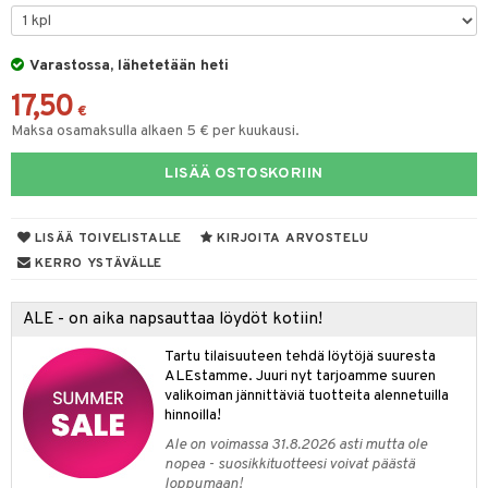
O Minecraft
entarvikkeita
gformers
blarna
taleikit
elut
GO Ninjago
ens Barn
Varastossa, lähetetään heti
ikat
tman
oleikit
neuvot
17,50
GO Speed Champions
ållan
kalut
libompa
opelit
iviteettilelut
€
alaa
Maksa osamaksulla alkaen 5 € per kuukausi.
GO Spidey
ffi Love
ney
elyvaunut
Lapsi
alaa
elit
LISÄÄ OSTOSKORIIN
O Super Heroes
mintahahmot
ney Prinsessat
ettävät lelut
0 palaa
lit
aukut
spalvelu
ic
eli
peli
lit
di
LISÄÄ TOIVELISTALLE
KIRJOITA ARVOSTELU
ksiä & vastauksia
zen
nhoito
KERRO YSTÄVÄLLE
palapelit
tuotetta
mähäkkimies
pyhuone
miaiset
ien oheistarvikkeet
kit ja käsipyyhkeet
ALE - on aika napsauttaa löydöt kotiin!
 verkkokaupasta
ry Potter
hkeet
vikkeet
aunutarvikkeita
Tartu tilaisuuteen tehdä löytöjä suuresta
lo Kitty
it & Tarvikkeet
ALEstamme. Juuri nyt tarjoamme suuren
le
valikoiman jännittäviä tuotteita alennetuilla
.L.
hinnoilla!
ossa
na/Äiti
mmi Lehmä
Ale on voimassa 31.8.2026 asti mutta ole
kut
kaus & imetys
us
nopea - suosikkituotteesi voivat päästä
le
loppumaan!