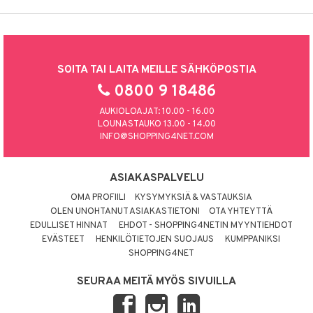
SOITA TAI LAITA MEILLE SÄHKÖPOSTIA
0800 9 18486
AUKIOLOAJAT: 10.00 - 16.00
LOUNASTAUKO 13.00 - 14.00
INFO@SHOPPING4NET.COM
ASIAKASPALVELU
OMA PROFIILI
KYSYMYKSIÄ & VASTAUKSIA
OLEN UNOHTANUT ASIAKASTIETONI
OTA YHTEYTTÄ
EDULLISET HINNAT
EHDOT - SHOPPING4NETIN MYYNTIEHDOT
EVÄSTEET
HENKILÖTIETOJEN SUOJAUS
KUMPPANIKSI
SHOPPING4NET
SEURAA MEITÄ MYÖS SIVUILLA