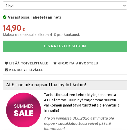
O Minecraft
entarvikkeita
gformers
blarna
taleikit
elut
GO Ninjago
ens Barn
Varastossa, lähetetään heti
ikat
tman
oleikit
neuvot
14,90
GO Speed Champions
ållan
kalut
libompa
opelit
iviteettilelut
€
alaa
Maksa osamaksulla alkaen 4 € per kuukausi.
GO Spidey
ffi Love
ney
elyvaunut
Lapsi
alaa
elit
LISÄÄ OSTOSKORIIN
O Super Heroes
mintahahmot
ney Prinsessat
ettävät lelut
0 palaa
lit
aukut
spalvelu
ic
eli
peli
lit
di
LISÄÄ TOIVELISTALLE
KIRJOITA ARVOSTELU
ksiä & vastauksia
zen
nhoito
KERRO YSTÄVÄLLE
palapelit
tuotetta
mähäkkimies
pyhuone
miaiset
ien oheistarvikkeet
kit ja käsipyyhkeet
ALE - on aika napsauttaa löydöt kotiin!
 verkkokaupasta
ry Potter
hkeet
vikkeet
aunutarvikkeita
Tartu tilaisuuteen tehdä löytöjä suuresta
lo Kitty
it & Tarvikkeet
ALEstamme. Juuri nyt tarjoamme suuren
le
valikoiman jännittäviä tuotteita alennetuilla
.L.
hinnoilla!
ossa
na/Äiti
mmi Lehmä
Ale on voimassa 31.8.2026 asti mutta ole
kut
kaus & imetys
us
nopea - suosikkituotteesi voivat päästä
le
loppumaan!