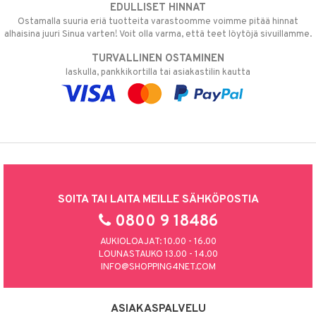
EDULLISET HINNAT
Ostamalla suuria eriä tuotteita varastoomme voimme pitää hinnat
alhaisina juuri Sinua varten! Voit olla varma, että teet löytöjä sivuillamme.
TURVALLINEN OSTAMINEN
laskulla, pankkikortilla tai asiakastilin kautta
SOITA TAI LAITA MEILLE SÄHKÖPOSTIA
0800 9 18486
AUKIOLOAJAT: 10.00 - 16.00
LOUNASTAUKO 13.00 - 14.00
INFO@SHOPPING4NET.COM
ASIAKASPALVELU