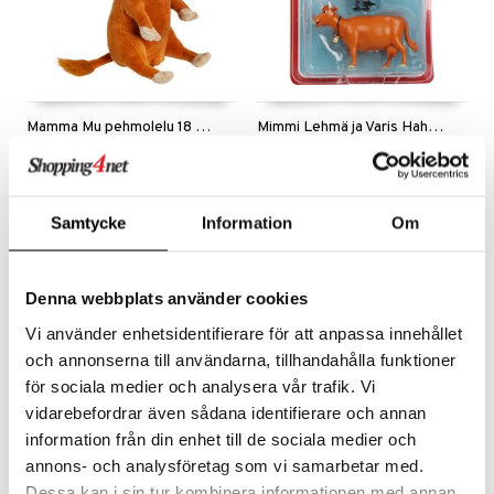
eenvarjot
istelu
nen
umi
mput
lalaput
keet
le
ten Huonekalut
ten aterimet
inkolasit
ta
 Patrol
tot
ka- & Säilytyslaatikot
ut ja lakit
ysitterit
isuus
Mamma Mu pehmolelu 18 cm
Mimmi Lehmä ja Varis Hahmot
pi Pitkätossu
MAMMA MU
MAMMA MU
lytys
tipullot & Tarvikkeet
starvikkeita
uviltti
sa Possu
15,90
7,90
€
€
gyn vaatteet
ipullot & Tarvikkeet
ut
iilit
 MASKS
Samtycke
Information
Om
ut
ulelut & helistimet
kemon
apussit
uvajumppa
ållan
Denna webbplats använder cookies
er Mario
Vi använder enhetsidentifierare för att anpassa innehållet
och annonserna till användarna, tillhandahålla funktioner
ru & Pesonen
för sociala medier och analysera vår trafik. Vi
vidarebefordrar även sådana identifierare och annan
information från din enhet till de sociala medier och
annons- och analysföretag som vi samarbetar med.
Dessa kan i sin tur kombinera informationen med annan