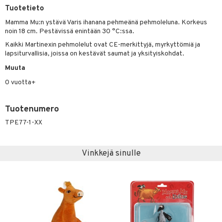
Tuotetieto
O Minecraft
entarvikkeita
gformers
blarna
taleikit
elut
Mamma Mu:n ystävä Varis ihanana pehmeänä pehmoleluna. Korkeus
GO Ninjago
ens Barn
noin 18 cm. Pestävissä enintään 30 °C:ssa.
ikat
tman
oleikit
neuvot
Kaikki Martinexin pehmolelut ovat CE-merkittyjä, myrkyttömiä ja
GO Speed Champions
ållan
kalut
libompa
opelit
iviteettilelut
alaa
lapsiturvallisia, joissa on kestävät saumat ja yksityiskohdat.
GO Spidey
ffi Love
ney
elyvaunut
Muuta
Lapsi
alaa
elit
O Super Heroes
mintahahmot
0 vuotta+
ney Prinsessat
ettävät lelut
0 palaa
lit
aukut
spalvelu
ic
eli
peli
lit
di
Tuotenumero
ksiä & vastauksia
zen
nhoito
palapelit
TPE77-1-XX
tuotetta
mähäkkimies
pyhuone
miaiset
ien oheistarvikkeet
kit ja käsipyyhkeet
 verkkokaupasta
ry Potter
Vinkkejä sinulle
hkeet
vikkeet
aunutarvikkeita
lo Kitty
it & Tarvikkeet
le
.L.
ossa
na/Äiti
mmi Lehmä
kut
kaus & imetys
us
le