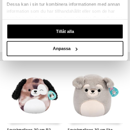
Dessa kan i sin tur kombinera informationen med annan
Muuta
information som du har tillhandahållit eller som de har
3 vuotta+
samlat in när du har använt deras tjänster. Du godkänner
våra cookies vid fortsatt användande av vår webbplats.
Tuotenumero
Tillåt alla
TSQ65-1-XX
Anpassa
Vinkkejä sinulle