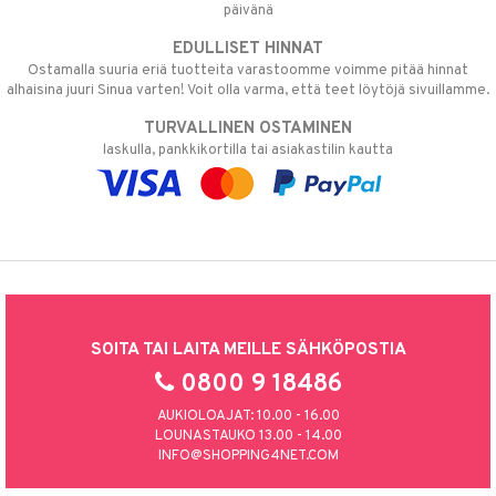
päivänä
EDULLISET HINNAT
Ostamalla suuria eriä tuotteita varastoomme voimme pitää hinnat
alhaisina juuri Sinua varten! Voit olla varma, että teet löytöjä sivuillamme.
TURVALLINEN OSTAMINEN
laskulla, pankkikortilla tai asiakastilin kautta
SOITA TAI LAITA MEILLE SÄHKÖPOSTIA
0800 9 18486
AUKIOLOAJAT: 10.00 - 16.00
LOUNASTAUKO 13.00 - 14.00
INFO@SHOPPING4NET.COM