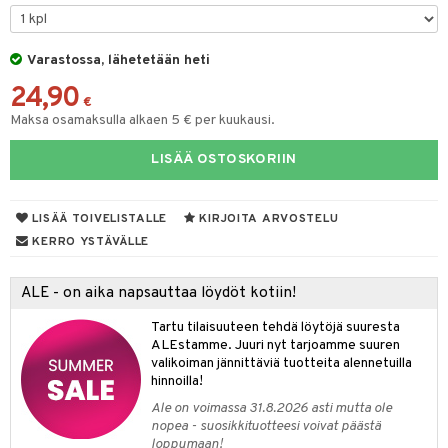
O Minecraft
entarvikkeita
gformers
blarna
taleikit
elut
GO Ninjago
ens Barn
Varastossa, lähetetään heti
ikat
tman
oleikit
neuvot
24,90
GO Speed Champions
ållan
kalut
libompa
opelit
iviteettilelut
€
alaa
Maksa osamaksulla alkaen 5 € per kuukausi.
GO Spidey
ffi Love
ney
elyvaunut
Lapsi
alaa
elit
LISÄÄ OSTOSKORIIN
O Super Heroes
mintahahmot
ney Prinsessat
ettävät lelut
0 palaa
lit
aukut
spalvelu
ic
eli
peli
lit
di
LISÄÄ TOIVELISTALLE
KIRJOITA ARVOSTELU
ksiä & vastauksia
zen
nhoito
KERRO YSTÄVÄLLE
palapelit
tuotetta
mähäkkimies
pyhuone
miaiset
ien oheistarvikkeet
kit ja käsipyyhkeet
ALE - on aika napsauttaa löydöt kotiin!
 verkkokaupasta
ry Potter
hkeet
vikkeet
aunutarvikkeita
Tartu tilaisuuteen tehdä löytöjä suuresta
lo Kitty
it & Tarvikkeet
ALEstamme. Juuri nyt tarjoamme suuren
le
valikoiman jännittäviä tuotteita alennetuilla
.L.
hinnoilla!
ossa
na/Äiti
mmi Lehmä
Ale on voimassa 31.8.2026 asti mutta ole
kut
kaus & imetys
us
nopea - suosikkituotteesi voivat päästä
le
loppumaan!