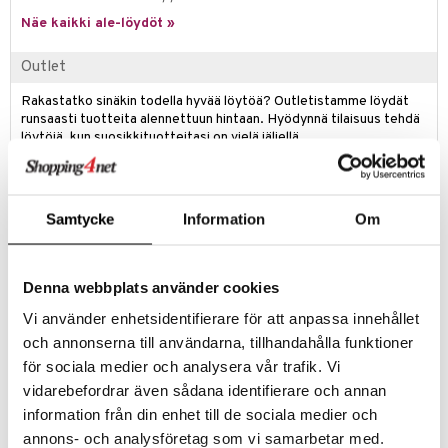
eenvarjot
istelu
nen
Näe kaikki ale-löydöt »
umi
mput
lalaput
keet
le
Outlet
ten Huonekalut
ten aterimet
inkolasit
ta
 Patrol
Rakastatko sinäkin todella hyvää löytöä? Outletistamme löydät
tot
ka- & Säilytyslaatikot
ut ja lakit
ysitterit
isuus
runsaasti tuotteita alennettuun hintaan. Hyödynnä tilaisuus tehdä
pi Pitkätossu
löytöjä, kun suosikkituotteitasi on vielä jäljellä.
lytys
tipullot & Tarvikkeet
starvikkeita
uviltti
sa Possu
Tarjous on voimassa niin kauan kuin varastoa riittää!
gyn vaatteet
ipullot & Tarvikkeet
ut
iilit
 MASKS
ut
ulelut & helistimet
Samtycke
Information
Om
Tuotetieto
kemon
apussit
uvajumppa
Squish-aika on leikkiaikaa, kun lisäät 40 cm Squishmallowsin
ållan
Squishmallows-kokoelmaasi! Ihastuttava ja superhalattava pehmolelu
Denna webbplats använder cookies
on valmistettu korkealaatuisista ja superpehmeistä materiaaleista.
er Mario
Vi använder enhetsidentifierare för att anpassa innehållet
Squishmallowsin pehmeät ja värikkäät persoonallisuudet yhdistävät
ru & Pesonen
och annonserna till användarna, tillhandahålla funktioner
maailman ja tarjoavat unohtumattomia kokemuksia, joita voit jakaa
kaikkien kanssa. Ne tulevat eri kokoisina ja värisinä, ja jokaisella
för sociala medier och analysera vår trafik. Vi
Squishmallowsilla on oma nimi ja ainutlaatuinen persoonallisuus. Ne
vidarebefordrar även sådana identifierare och annan
tuovat iloa ja seikkailun ja ystävyyden tunteen kaikille faneilleen, missä
information från din enhet till de sociala medier och
tahansa he ovatkin.
annons- och analysföretag som vi samarbetar med.
Korkeus 40 cm. Lapsille kaikissa ikäryhmissä.