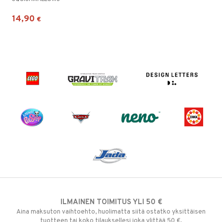
14,90
€
ILMAINEN TOIMITUS YLI 50 €
Aina maksuton vaihtoehto, huolimatta siitä ostatko yksittäisen
tuotteen tai koko tilauksellesi joka ylittää 50 €.