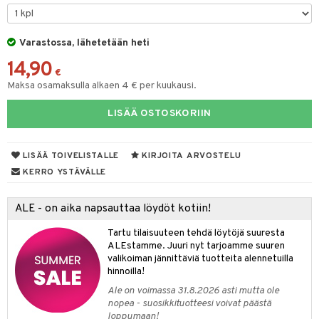
O Minecraft
entarvikkeita
gformers
blarna
taleikit
elut
GO Ninjago
ens Barn
Varastossa, lähetetään heti
ikat
tman
oleikit
neuvot
14,90
GO Speed Champions
ållan
kalut
libompa
opelit
iviteettilelut
€
alaa
Maksa osamaksulla alkaen 4 € per kuukausi.
GO Spidey
ffi Love
ney
elyvaunut
Lapsi
alaa
elit
LISÄÄ OSTOSKORIIN
O Super Heroes
mintahahmot
ney Prinsessat
ettävät lelut
0 palaa
lit
aukut
spalvelu
ic
eli
peli
lit
di
LISÄÄ TOIVELISTALLE
KIRJOITA ARVOSTELU
ksiä & vastauksia
zen
nhoito
KERRO YSTÄVÄLLE
palapelit
tuotetta
mähäkkimies
pyhuone
miaiset
ien oheistarvikkeet
kit ja käsipyyhkeet
ALE - on aika napsauttaa löydöt kotiin!
 verkkokaupasta
ry Potter
hkeet
vikkeet
aunutarvikkeita
Tartu tilaisuuteen tehdä löytöjä suuresta
lo Kitty
it & Tarvikkeet
ALEstamme. Juuri nyt tarjoamme suuren
le
valikoiman jännittäviä tuotteita alennetuilla
.L.
hinnoilla!
ossa
na/Äiti
mmi Lehmä
Ale on voimassa 31.8.2026 asti mutta ole
kut
kaus & imetys
us
nopea - suosikkituotteesi voivat päästä
le
loppumaan!