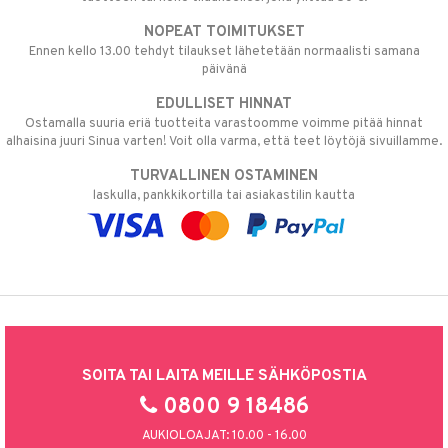
NOPEAT TOIMITUKSET
Ennen kello 13.00 tehdyt tilaukset lähetetään normaalisti samana
päivänä
EDULLISET HINNAT
Ostamalla suuria eriä tuotteita varastoomme voimme pitää hinnat
alhaisina juuri Sinua varten! Voit olla varma, että teet löytöjä sivuillamme.
TURVALLINEN OSTAMINEN
laskulla, pankkikortilla tai asiakastilin kautta
SOITA TAI LAITA MEILLE SÄHKÖPOSTIA
0800 9 18486
AUKIOLOAJAT: 10.00 - 16.00