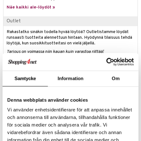
eenvarjot
istelu
nen
Näe kaikki ale-löydöt »
umi
mput
lalaput
keet
le
Outlet
ten Huonekalut
ten aterimet
inkolasit
ta
 Patrol
Rakastatko sinäkin todella hyvää löytöä? Outletistamme löydät
tot
ka- & Säilytyslaatikot
ut ja lakit
ysitterit
isuus
runsaasti tuotteita alennettuun hintaan. Hyödynnä tilaisuus tehdä
pi Pitkätossu
löytöjä, kun suosikkituotteitasi on vielä jäljellä.
lytys
tipullot & Tarvikkeet
starvikkeita
uviltti
sa Possu
Tarjous on voimassa niin kauan kuin varastoa riittää!
gyn vaatteet
ipullot & Tarvikkeet
ut
iilit
 MASKS
ut
ulelut & helistimet
Tuotetieto
kemon
apussit
uvajumppa
Samtycke
Information
Om
Squish-aika on leikkiaikaa, kun lisäät 30 cm Squishmallowsin
ållan
Squishmallows-kokoelmaasi! Ihana ja superhalattava pehmolelu on
valmistettu korkealaatuisista ja superpehmeistä materiaaleista.
er Mario
Squishmallowsin pehmeät ja värikkäät persoonallisuudet yhdistävät
Denna webbplats använder cookies
maailmaa ja tarjoavat unohtumattomia kokemuksia, joita voit jakaa
ru & Pesonen
kaikkien kanssa. Ne tulevat eri kokoisina ja värisinä, ja jokaisella
Vi använder enhetsidentifierare för att anpassa innehållet
Squishmallowsilla on oma nimensä ja ainutlaatuinen
och annonserna till användarna, tillhandahålla funktioner
persoonallisuutensa. Ne tuovat iloa ja seikkailun ja ystävyyden
för sociala medier och analysera vår trafik. Vi
tunteen kaikille faneilleen, missä tahansa he ovatkin.
vidarebefordrar även sådana identifierare och annan
Korkeus 30 cm.
information från din enhet till de sociala medier och